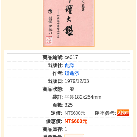
商品編號
: ce017
出版社
:
創譯
作者
:
鍾進添
出版日
: 1979/12/03
商品狀態
: 一般
裝訂
: 平裝182x254mm
頁數
: 325
定價:
NT$600元
匯率參考:
優惠價:
NT$600元
商品庫存
: 1