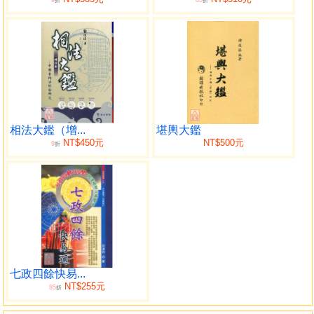
9
85
折
折
相法大鑑（增...
堪輿大鑑
NT$450元
NT$500元
9
折
七政四餘快易...
NT$255元
85
折