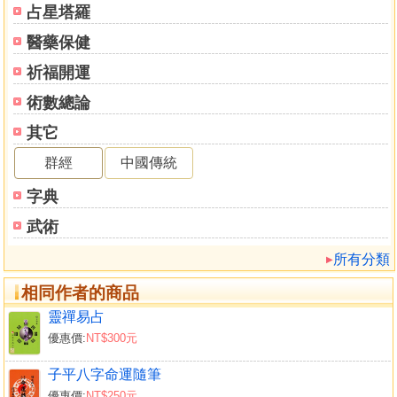
占星塔羅
醫藥保健
祈福開運
術數總論
其它
群經
中國傳統
字典
武術
所有分類
相同作者的商品
靈禪易占
優惠價:
NT$300元
子平八字命運隨筆
優惠價:
NT$250元