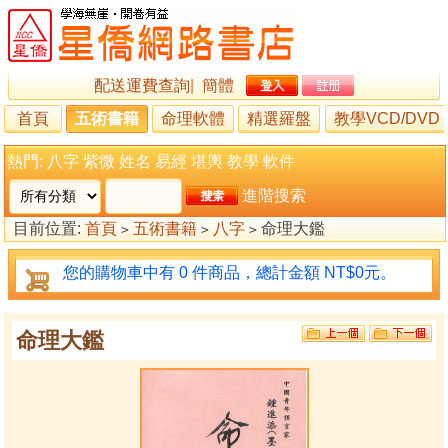
配送運費查詢
|
簡體
首頁
五術書籍
命理軟體
精選羅盤
教學VCD/DVD
熱門:
八字
紫微
姓名
易經
堪輿
教學
軟件
進階搜索
目前位置:
首頁
五術書籍
八字
命理大鑑
>
>
>
您的購物車中有 0 件商品，總計金額 NT$0元。
命理大鑑