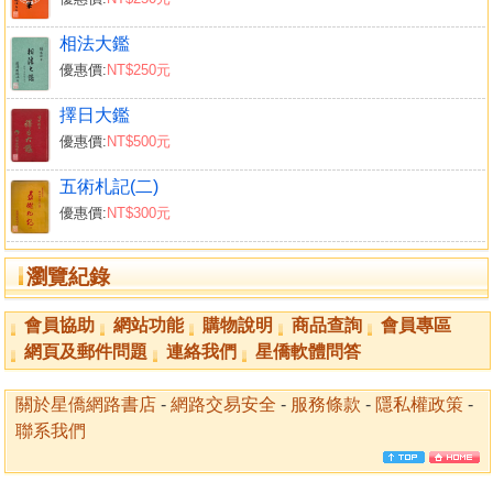
相法大鑑
優惠價:
NT$250元
擇日大鑑
優惠價:
NT$500元
五術札記(二)
優惠價:
NT$300元
瀏覽紀錄
會員協助
網站功能
購物說明
商品查詢
會員專區
網頁及郵件問題
連絡我們
星僑軟體問答
關於星僑網路書店
-
網路交易安全
-
服務條款
-
隱私權政策
-
聯系我們