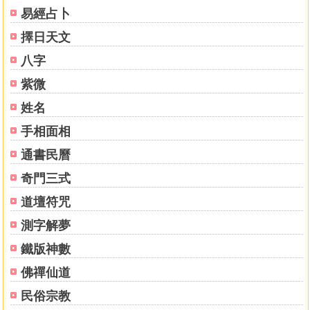
易經占卜
擇日天文
八字
紫微
姓名
手相面相
通書民曆
奇門三式
道壇符咒
測字解夢
鐵版神數
佛禪仙道
民俗宗教