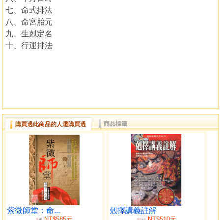
七、命式排法
八、命宮胎元
九、生剋定名
十、行運排法
商品標籤
購買過此商品的人還購買過
紫微師堂：命...
剋擇講義註解
NT$585元
NT$510元