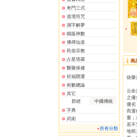
奇門三式
道壇符咒
測字解夢
鐵版神數
佛禪仙道
民俗宗教
占星塔羅
商
醫藥保健
祈福開運
徐樂
《子
術數總論
云命
其它
之優
群經
中國傳統
優劣
字典
而運
重；
武術
若不
所有分類
地荊