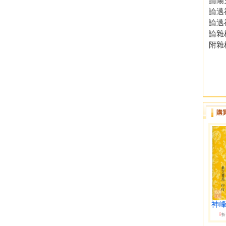
論陽
論邁
論邁
論雜
附雜
購
神峰
9
折