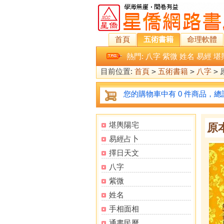
首頁
五術書籍
命理軟體
熱門:
八字
紫微
姓名
易經
堪
目前位置:
首頁
>
五術書籍
>
八字
>
您的購物車中有 0 件商品，總計
堪輿陽宅
原
易經占卜
擇日天文
八字
紫微
姓名
手相面相
通書民曆