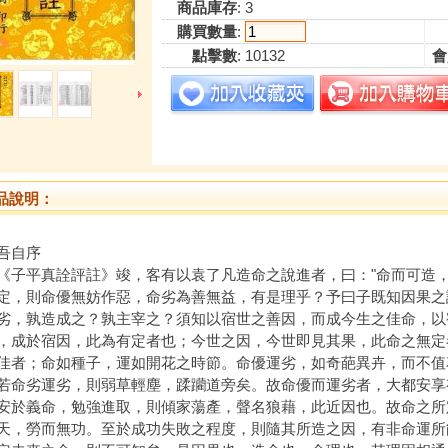
商品庫存
: 3
購買數量
:
點擊數
: 10132
會
品說明：
吾自序
平真詮評註》竣，客有以袁了凡造命之說進者，曰："命而可造，
定，則命優無妨作惡，命劣為善無益，有是理乎？予曰子既知因果之
劣，孰造成之？孰主宰之？須知以宿世之善因，而成今生之佳命，以
，成於宿因，此為有定者也；今世之因，今世即見其果，此命之無定
佳者；命如種子，運如開花之時節。命優運劣，如奇葩異卉，而不值
若命劣運劣，則弱草輕塵，蹂躪道旁矣。故命優而運劣者，大都安享
安於義命，勉強進取，則傾家蕩產，聲名狼藉，此近因也。故命之所
天，勞而無功。至於成功失敗之程度，則隨其所造之因，有非命運所