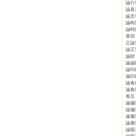
論行
論喜
論支
論時
論時
卷四
正論
論正
論財
論論
論印
論印
論食
論食
卷五
論偏
論偏
論傷
論傷
論陽