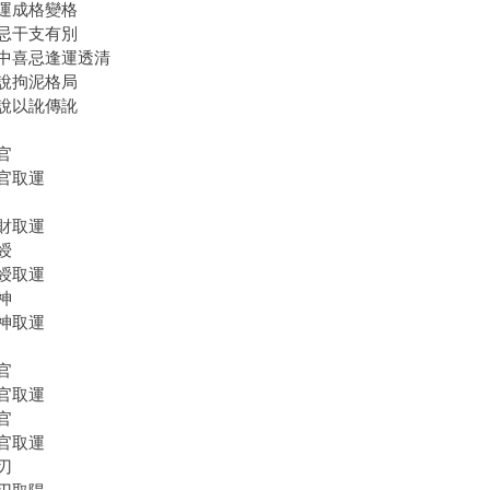
運成格變格
忌干支有別
中喜忌逢運透清
說拘泥格局
說以訛傳訛
官
官取運
財取運
綬
綬取運
神
神取運
官
官取運
官
官取運
刃