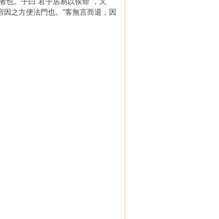
也。子曰"君子居易以俟命"，又
宿因之方便法門也。"客無言而退，因