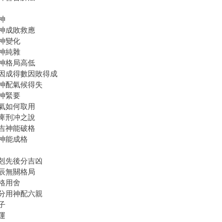
神
神成敗救應
神變化
神純雜
神格局高低
因成得數因敗得成
神配氣候得失
神緊要
氣如何取用
庳刑冲之說
吉神能破格
神能成格
剋先後分吉凶
辰無關格局
格用舍
分用神配六親
子
運