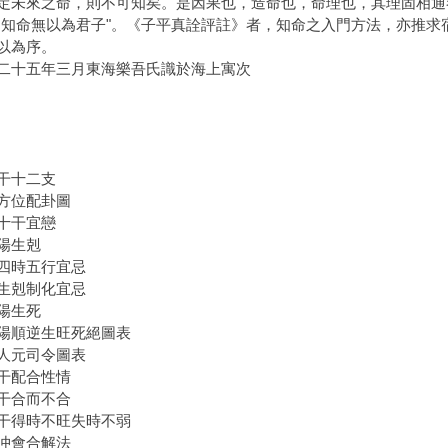
定未來之命，則不可知矣。是因果也，造命也，命理也，其理固相通者
不知命無以為君子"。《子平真詮評註》者，知命之入門方法，亦推求
以為序。
二十五年三月東海樂吾氏識於海上寓次
干十二支
方位配卦圖
十干宜戀
陽生剋
四時五行宜忌
生剋制化宜忌
陽生死
陽順逆生旺死絕圖表
人元司令圖表
干配合性情
干合而不合
干得時不旺失時不弱
冲會合解法