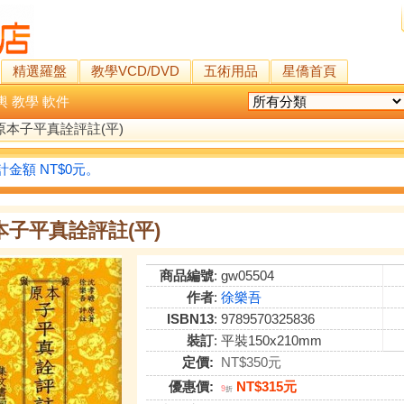
精選羅盤
教學VCD/DVD
五術用品
星僑首頁
輿
教學
軟件
原本子平真詮評註(平)
金額 NT$0元。
本子平真詮評註(平)
商品編號
: gw05504
作者
:
徐樂吾
ISBN13
: 9789570325836
裝訂
: 平裝150x210mm
定價:
NT$350元
優惠價:
NT$315元
9
折