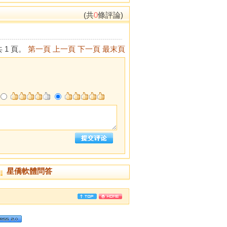
(共
0
條評論)
 1 頁。
第一頁
上一頁
下一頁
最末頁
星僑軟體問答