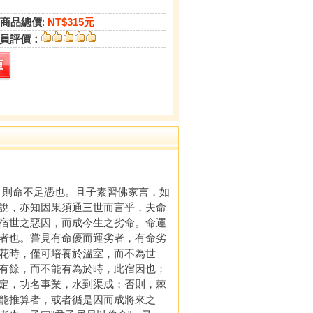
商品總價
:
NT$315元
員評價：
則命不足憑也。且子素習佛家言，如
說，亦知因果須通三世而言乎，夫命
宿世之惡因，而成今生之劣命。命運
者也。嘗見有命優而運劣者，有命劣
花時，僅可培養於溫室，而不為世
有餘，而不能有為於時，此宿因也；
定，功名事業，水到渠成；否則，棘
能推算者，或者循是因而成將來之