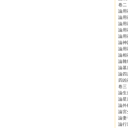
卷二
論用
論用
論用
論用
論用
論神
論用
論相
論雜
論墓
論四
四凶
卷三
論生
論星
論外
論宮
論妻
論行