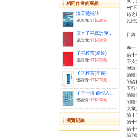
果，
相同作者的商品
曰"
滴天髓補註
錄之
優惠價:
NT$180元
民國
原本子平真詮評註(精)
目錄
優惠價:
NT$300元
卷一
子平粹言(精裝)
論十
優惠價:
NT$350元
干支
附論
子平粹言(平裝)
論陰
優惠價:
NT$270元
附論
五行
子平一得‧命理入門合編
論陰
優惠價:
NT$150元
附陰
支藏
論十
瀏覽紀錄
論十
論十
論刑