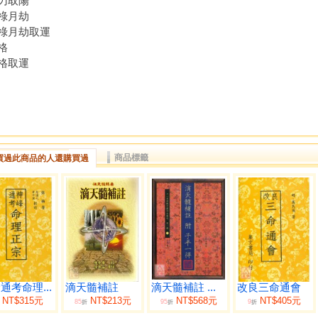
刃取陽
祿月劫
祿月劫取運
格
格取運
商品標籤
買過此商品的人還購買過
通考命理...
滴天髓補註
滴天髓補註 ...
改良三命通會
NT$315元
NT$213元
NT$568元
NT$405元
85
95
9
折
折
折