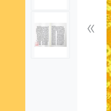
«
上一張