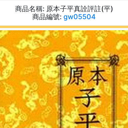
商品名稱:
原本子平真詮評註(平)
商品編號:
gw05504