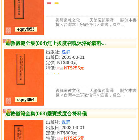
復興道教文化 天鑒儀範聖澤 關於本書
據＜台灣本土宗教信仰＞壹書，國立...
eqnyf053
購買
比較
道教儀範全集(064)無上拔度召魂沐浴給牒科...
出版社:
逸群
出版日: 2003-03-01
定價:
NT$300元
特價:
NT$255元
85
折
復興道教文化 天鑒儀範聖澤 關於本書
據＜台灣本土宗教信仰＞壹書，國立...
eqnyf064
購買
比較
道教儀範全集(063)靈寶拔度合符科儀
出版社:
逸群
出版日: 2003-03-01
定價:
NT$300元
特價:
NT$255元
85
折