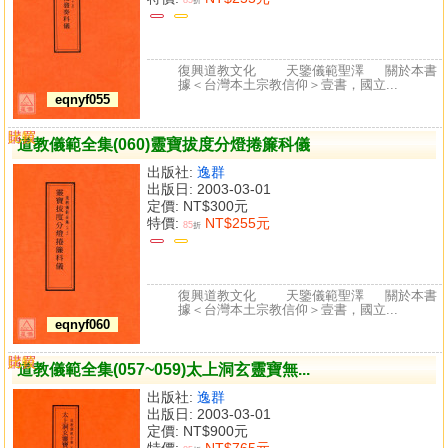
折
復興道教文化 天鑒儀範聖澤 關於本書
據＜台灣本土宗教信仰＞壹書，國立...
eqnyf055
購買
比較
道教儀範全集(060)靈寶拔度分燈捲簾科儀
出版社:
逸群
出版日: 2003-03-01
定價:
NT$300元
特價:
NT$255元
85
折
復興道教文化 天鑒儀範聖澤 關於本書
據＜台灣本土宗教信仰＞壹書，國立...
eqnyf060
購買
比較
道教儀範全集(057~059)太上洞玄靈寶無...
出版社:
逸群
出版日: 2003-03-01
定價:
NT$900元
特價:
NT$765元