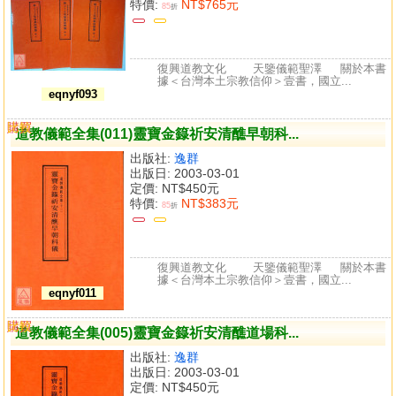
特價:
NT$765元
85
折
復興道教文化 天鑒儀範聖澤 關於本書
據＜台灣本土宗教信仰＞壹書，國立...
eqnyf093
購買
比較
道教儀範全集(011)靈寶金籙祈安清醮早朝科...
出版社:
逸群
出版日: 2003-03-01
定價:
NT$450元
特價:
NT$383元
85
折
復興道教文化 天鑒儀範聖澤 關於本書
據＜台灣本土宗教信仰＞壹書，國立...
eqnyf011
購買
比較
道教儀範全集(005)靈寶金籙祈安清醮道場科...
出版社:
逸群
出版日: 2003-03-01
定價:
NT$450元