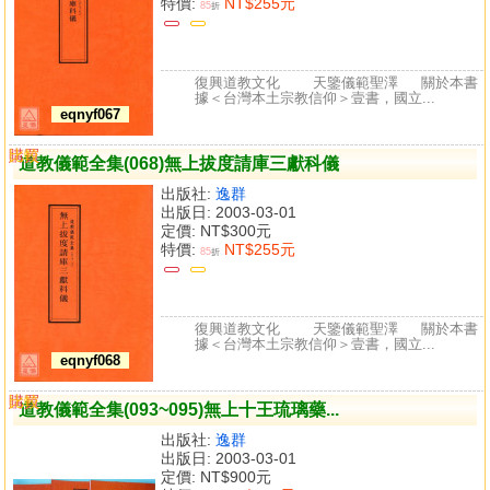
特價:
NT$255元
85
折
復興道教文化 天鑒儀範聖澤 關於本書
據＜台灣本土宗教信仰＞壹書，國立...
eqnyf067
購買
比較
道教儀範全集(068)無上拔度請庫三獻科儀
出版社:
逸群
出版日: 2003-03-01
定價:
NT$300元
特價:
NT$255元
85
折
復興道教文化 天鑒儀範聖澤 關於本書
據＜台灣本土宗教信仰＞壹書，國立...
eqnyf068
購買
比較
道教儀範全集(093~095)無上十王琉璃藥...
出版社:
逸群
出版日: 2003-03-01
定價:
NT$900元