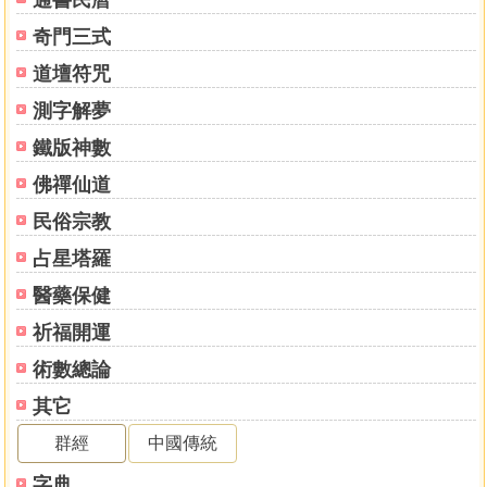
通書民曆
奇門三式
道壇符咒
測字解夢
鐵版神數
佛禪仙道
民俗宗教
占星塔羅
醫藥保健
祈福開運
術數總論
其它
群經
中國傳統
字典