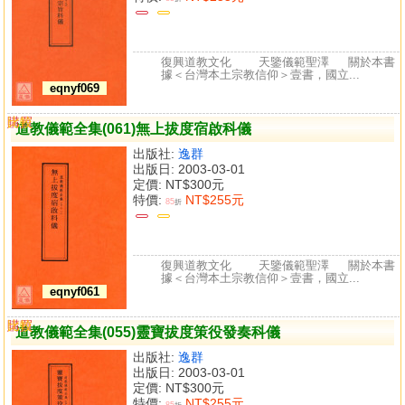
復興道教文化 天鑒儀範聖澤 關於本書
據＜台灣本土宗教信仰＞壹書，國立...
eqnyf069
購買
比較
道教儀範全集(061)無上拔度宿啟科儀
出版社:
逸群
出版日: 2003-03-01
定價:
NT$300元
特價:
NT$255元
85
折
復興道教文化 天鑒儀範聖澤 關於本書
據＜台灣本土宗教信仰＞壹書，國立...
eqnyf061
購買
比較
道教儀範全集(055)靈寶拔度策役發奏科儀
出版社:
逸群
出版日: 2003-03-01
定價:
NT$300元
特價:
NT$255元
85