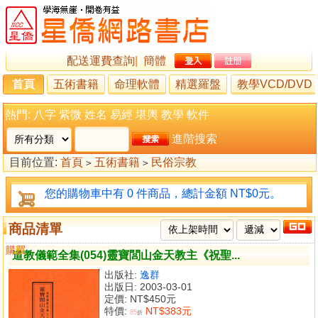
配送運費查詢
|
簡體
首頁
五術書籍
命理軟體
精選羅盤
教學VCD/DVD
熱門:
八字
紫微
姓名
易經
堪輿
教學
軟件
進階搜索
目前位置:
首頁
五術書籍
民俗宗教
>
>
您的購物車中有 0 件商品，總計金額 NT$0元。
商品清單
購買
比較
道教儀範全集(054)靈寶閭山金天教主《祝聖...
出版社:
逸群
出版日: 2003-03-01
定價:
NT$450元
特價:
NT$383元
85
折