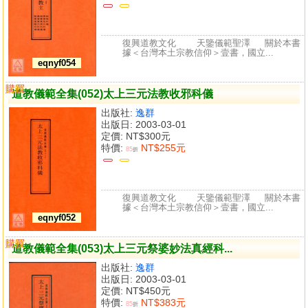
復興道教文化 天鑒儀範聖澤 關於本書
據＜台灣本土宗教信仰＞壹書，國立...
eqnyf054
購買
比較
道教儀範全集(052)太上三元法教收邪科儀
出版社:
逸群
出版日: 2003-03-01
定價:
NT$300元
特價:
NT$255元
85
折
復興道教文化 天鑒儀範聖澤 關於本書
據＜台灣本土宗教信仰＞壹書，國立...
eqnyf052
購買
比較
道教儀範全集(053)太上三元祭婆妙法真經科...
出版社:
逸群
出版日: 2003-03-01
定價:
NT$450元
特價:
NT$383元
85
折