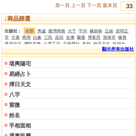
第一頁
上一頁
下一頁
最末頁
商品篩選
出版社：
全部
秀威
臺灣商務
大千
宇河
橡樹林
立緒
居明正
堂
方廣
商周
白象
三民
晶冠
全佛
蘭臺
博客思
渤海堂
橡實
香港中文
彌勒皇教
心靈工坊
文藝學社
和裕
柿子文化
徐福全
顯示所有出版社
樂果文化
嘉豐
大塊文化
晨星
大喜文化
三聯
香港中文大學
香
港中華書局
香港大學
東大
大旗
靈星閣
楊烱山
布克文化
西北
國際
世峰
新銳文創
佛光文化
南天書局
陞運
臺灣玄宗道學文化
堪輿陽宅
研究會
眾生文化
聖經資源中心
華夏
正智
法鼓文化
楓樹林
啟
易經占卜
示
有鹿文化
天恩
海明禪寺
華藏淨宗學會
南天
逸群
聚賢館
瑞
成
竹林
知青
大山
集文
進源
益群
大展
文國
大元
世一
春光
擇日天文
方智
時報
博揚
老古
新文豐
正一善書
心一堂
新智
元氣齋
文
八字
津
名師
裕文堂
靝巨
勝青堂
紫微
姓名
手相面相