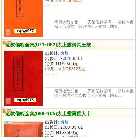
85
折
復興道教文化 天鑒儀範聖澤 關於本書
據＜台灣本土宗教信仰＞壹書，國立...
eqnyf057
購買
比較
道教儀範全集(073~082)太上靈寶冥王拔...
出版社:
逸群
出版日: 2003-03-01
定價:
NT$2500元
特價:
NT$2125元
85
折
復興道教文化 天鑒儀範聖澤 關於本書
據＜台灣本土宗教信仰＞壹書，國立...
eqnyf073
購買
比較
道教儀範全集(096~105)太上靈寶度人十...
出版社:
逸群
出版日: 2003-03-01
定價:
NT$2500元