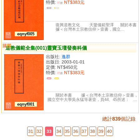
特價:
NT$383元
85
折
復興道教文化 天鑒儀範聖澤 關於本書
據＜台灣本土宗教信仰＞壹書，國立...
eqnyf005
購買
比較
道教儀範全集(001)靈寶玉壇發奏科儀
出版社:
逸群
出版日: 2003-01-01
定價:
NT$450元
特價:
NT$383元
85
折
關於本書 據＜台灣本土宗教信仰＞壹書，
國立空中大學吳永猛等著壹，頁44、45所述： ...
eqnyf001
總計
839
個記錄
31
32
33
34
35
36
37
38
39
40