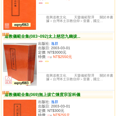
復興道教文化 天鑒儀範聖澤 關於本書
據＜台灣本土宗教信仰＞壹書，國立...
eqnyf063
購買
比較
道教儀範全集(083~092)太上慈悲九幽拔...
出版社:
逸群
出版日: 2003-03-01
定價:
NT$3000元
特價:
NT$2550元
85
折
復興道教文化 天鑒儀範聖澤 關於本書
據＜台灣本土宗教信仰＞壹書，國立...
eqnyf083
購買
比較
道教儀範全集(069)無上拔亡煉度宗旨科儀
出版社:
逸群
出版日: 2003-03-01
定價:
NT$300元
特價:
NT$255元
85
折