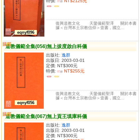
特價:
NT$2125元
85
折
復興道教文化 天鑒儀範聖澤 關於本書
據＜台灣本土宗教信仰＞壹書，國立...
eqnyf096
購買
比較
道教儀範全集(056)無上拔度啟白科儀
出版社:
逸群
出版日: 2003-03-01
定價:
NT$300元
特價:
NT$255元
85
折
復興道教文化 天鑒儀範聖澤 關於本書
據＜台灣本土宗教信仰＞壹書，國立...
eqnyf056
購買
比較
道教儀範全集(067)無上貢王填庫科儀
出版社:
逸群
出版日: 2003-03-01
定價:
NT$300元