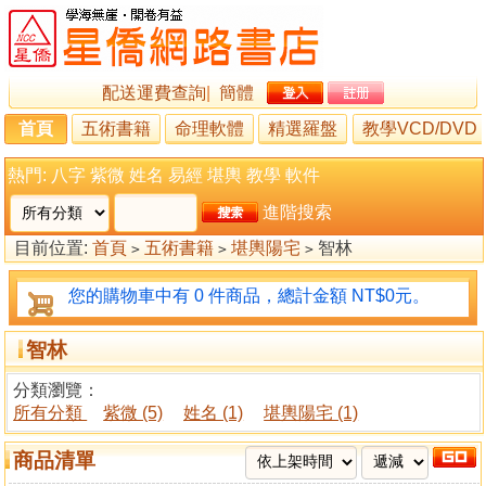
配送運費查詢
|
簡體
首頁
五術書籍
命理軟體
精選羅盤
教學VCD/DVD
熱門:
八字
紫微
姓名
易經
堪輿
教學
軟件
進階搜索
目前位置:
首頁
五術書籍
堪輿陽宅
智林
>
>
>
您的購物車中有 0 件商品，總計金額 NT$0元。
智林
分類瀏覽：
所有分類
紫微 (5)
姓名 (1)
堪輿陽宅 (1)
商品清單