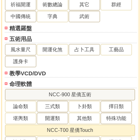
祈福開運
術數總論
其它
群經
中國傳統
字典
武術
精選羅盤
五術用品
風水量尺
開運化煞
占卜工具
工藝品
護身卡
教學VCD/DVD
命理軟體
NCC-900 星僑五術
論命類
三式類
卜卦類
擇日類
堪輿類
開運類
其他類
特殊功能
NCC-T00 星僑Touch