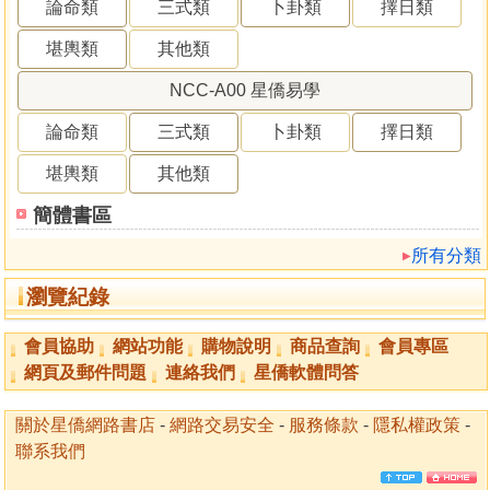
論命類
三式類
卜卦類
擇日類
堪輿類
其他類
NCC-A00 星僑易學
論命類
三式類
卜卦類
擇日類
堪輿類
其他類
簡體書區
所有分類
瀏覽紀錄
會員協助
網站功能
購物說明
商品查詢
會員專區
網頁及郵件問題
連絡我們
星僑軟體問答
關於星僑網路書店
-
網路交易安全
-
服務條款
-
隱私權政策
-
聯系我們