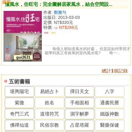
購買
比較
懂風水，住旺宅：完全圖解居家風水，結合空間設...
作者:
鄭雅勻
出版日: 2013-03-03
定價:
NT$320元
特價:
NT$288元
9
折
每個人都知道風水的好處， 但是該如何學習才
能學到真正有效果的室內風水呢? 唯一...
gui2631
總計
1
個記錄
五術書籍
堪輿陽宅
易經占卜
擇日天文
八字
紫微
姓名
手相面相
通書民曆
奇門三式
道壇符咒
測字解夢
鐵版神數
佛禪仙道
民俗宗教
占星塔羅
醫藥保健