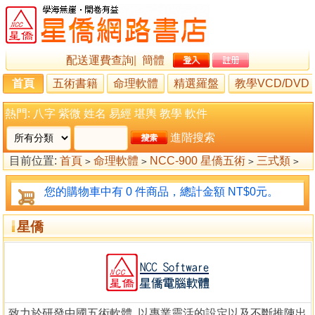
配送運費查詢
|
簡體
首頁
五術書籍
命理軟體
精選羅盤
教學VCD/DVD
熱門:
八字
紫微
姓名
易經
堪輿
教學
軟件
進階搜索
目前位置:
首頁
命理軟體
NCC-900 星僑五術
三式類
>
>
>
>
六壬神課
星僑
>
您的購物車中有 0 件商品，總計金額 NT$0元。
星僑
致力於研發中國五術軟體, 以專業靈活的設定以及不斷推陳出