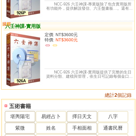
NCC-926 六壬神課-專業版除了包含實用版所
有功能外，提供解說發信、六壬盤畫板…。還有...
926P
購買
比較
六壬神課-實用版
定價:
NT$3600元
特價:
NT$3600元
NCC-926 六壬神課-實用版提供了完整的生日
資料分類、建檔與管理，依生日可記錄每個金口...
926A
總計
2
個記錄
五術書籍
堪輿陽宅
易經占卜
擇日天文
八字
紫微
姓名
手相面相
通書民曆