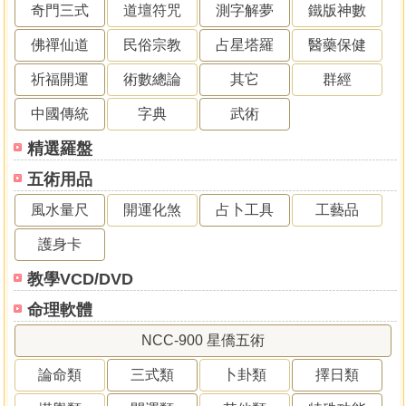
奇門三式
道壇符咒
測字解夢
鐵版神數
佛禪仙道
民俗宗教
占星塔羅
醫藥保健
祈福開運
術數總論
其它
群經
中國傳統
字典
武術
精選羅盤
五術用品
風水量尺
開運化煞
占卜工具
工藝品
護身卡
教學VCD/DVD
命理軟體
NCC-900 星僑五術
論命類
三式類
卜卦類
擇日類