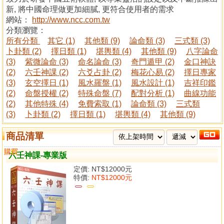
新, 將中國命理做更加細膩, 更符合使用者的需求
網站：
http://www.ncc.com.tw
分類瀏覽：
所有分類
其它 (1)
其他類 (9)
論命類 (3)
三式類 (3)
卜卦類 (2)
擇日類 (1)
堪輿類 (4)
其他類 (9)
八字論命
(3)
紫微論命 (3)
命名論命 (3)
奇門遁甲 (2)
金口神訣
(2)
六壬神課 (2)
六爻占卦 (2)
梅花心易 (2)
擇日專家
(3)
玄空擇日 (1)
風水羅盤 (1)
風水設計 (1)
吉祥印鑑
(2)
命盤授權 (2)
特殊命盤 (7)
配對分析 (1)
曲線功能
(2)
其他特殊 (4)
免費索取 (1)
論命類 (3)
三式類
(3)
卜卦類 (2)
擇日類 (1)
堪輿類 (4)
其他類 (9)
商品清單
購買
比較
六壬神課-專業版
定價:
NT$12000元
特價:
NT$12000元