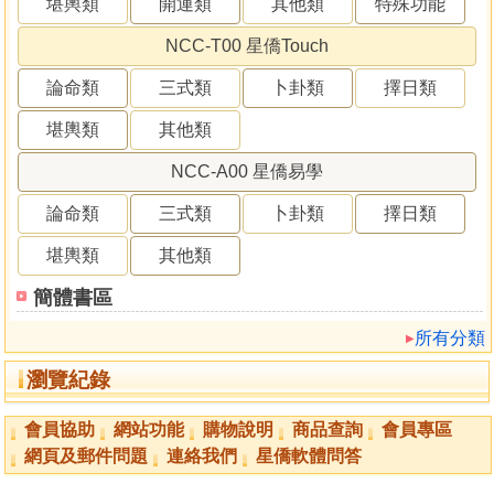
堪輿類
開運類
其他類
特殊功能
NCC-T00 星僑Touch
論命類
三式類
卜卦類
擇日類
堪輿類
其他類
NCC-A00 星僑易學
論命類
三式類
卜卦類
擇日類
堪輿類
其他類
簡體書區
所有分類
瀏覽紀錄
會員協助
網站功能
購物說明
商品查詢
會員專區
網頁及郵件問題
連絡我們
星僑軟體問答