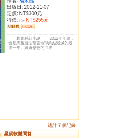
作者:
福來臨
出版日: 2012-11-07
定價:
NT$300元
特價:
NT$255元
85
折
真實科幻小說 2012年年底，
也是馬雅曆法預言地球終結毀滅的最
後一年。繽紛彩色的世界...
總計
7
個記錄
星僑軟體問答