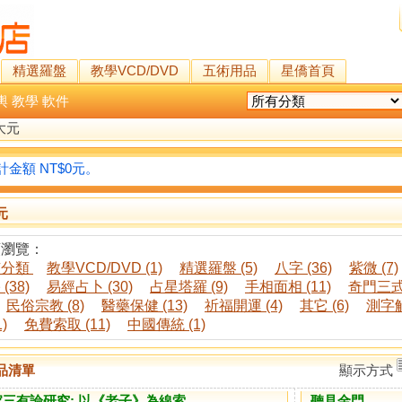
精選羅盤
教學VCD/DVD
五術用品
星僑首頁
輿
教學
軟件
大元
金額 NT$0元。
元
類瀏覽：
有分類
教學VCD/DVD (1)
精選羅盤 (5)
八字 (36)
紫微 (7)
(38)
易經占卜 (30)
占星塔羅 (9)
手相面相 (11)
奇門三式 
民俗宗教 (8)
醫藥保健 (13)
祈福開運 (4)
其它 (6)
測字解
1)
免費索取 (11)
中國傳統 (1)
品清單
顯示方式
家三有論研究: 以《老子》為線索
聽見金門