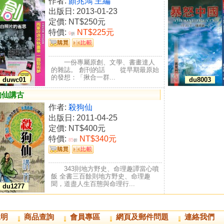
作者:
顏兆鴻 主編
出版日: 2013-01-23
定價:
NT$250元
特價:
NT$225元
9
折
一份專屬原創、文學、書畫達人
的雜誌。 創刊的話 從早期最原始
的發想：「揪合一群...
duwc01
du8003
狗仙講古
作者:
殺狗仙
出版日: 2011-04-25
定價:
NT$400元
特價:
NT$340元
85
折
343則地方野史、命理趣譚當心噴
飯 全書三百餘則地方野史、命理趣
聞，道盡人生百態與命理行...
du1277
說明
商品查詢
會員專區
網頁及郵件問題
連絡我們