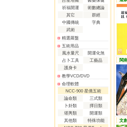
占星塔羅
醫藥保健
祈福開運
術數總論
其它
群經
中國傳統
字典
武術
精選羅盤
五術用品
風水量尺
開運化煞
閩
占卜工具
工藝品
護身卡
教學VCD/DVD
命理軟體
NCC-900 星僑五術
論命類
三式類
卜卦類
擇日類
堪輿類
開運類
其他類
特殊功能
文創