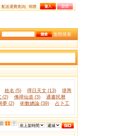
配送運費查詢
|
簡體
進階搜索
姓名 (5)
擇日天文 (13)
堪輿
(2)
佛禪仙道 (3)
通書民曆
夢 (2)
術數總論 (39)
占卜工