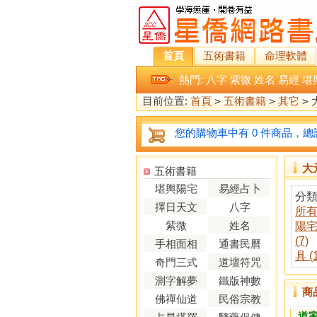
首頁
五術書籍
命理軟體
熱門:
八字
紫微
姓名
易經
堪
目前位置:
首頁
>
五術書籍
>
其它
>
您的購物車中有 0 件商品，總計
大
五術書籍
堪輿陽宅
易經占卜
分
擇日天文
八字
所
紫微
姓名
陽宅 
(7)
手相面相
通書民曆
具 (
奇門三式
道壇符咒
測字解夢
鐵版神數
商
佛禪仙道
民俗宗教
道