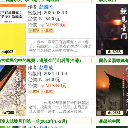
作者:
顏國民
出版日: 2026-03-19
定價:
NT$400元
特價:
NT$316元
79
折
這本「道家三有論研究：以《老
子》為線索」，是筆者於2025年6月提
交的同名輔仁大學中國文學...
duj003
du8068
南古式民宅中的瑰寶：漫談金門山后厝(全彩)
固若金湯雄鎮海
作者:
顏恩威
出版日: 2024-10-03
定價:
NT$400元
特價:
NT$340元
85
折
作者34年前擔任金門日報記
者時。挖掘出「十八間厝」山后厝的
迷人風華，連作十二篇深入報導...
du7308
du0381
達人誌雙月刊第一期(2013年1~2月)
暴怒的中國