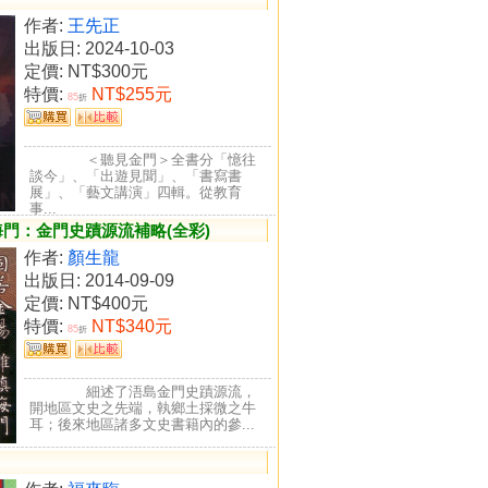
作者:
王先正
出版日: 2024-10-03
定價:
NT$300元
特價:
NT$255元
85
折
＜聽見金門＞全書分「憶往
談今」、「出遊見聞」、「書寫書
展」、「藝文講演」四輯。從教育
事...
門：金門史蹟源流補略(全彩)
作者:
顏生龍
出版日: 2014-09-09
定價:
NT$400元
特價:
NT$340元
85
折
細述了浯島金門史蹟源流，
開地區文史之先端，執鄉土採微之牛
耳；後來地區諸多文史書籍內的參...