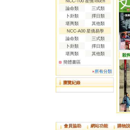
NCC-T00 星僑Touch
論命類
三式類
卜卦類
擇日類
堪輿類
其他類
NCC-A00 星僑易學
論命類
三式類
卜卦類
擇日類
堪輿類
其他類
殺
簡體書區
所有分類
瀏覽紀錄
會員協助
網站功能
購物