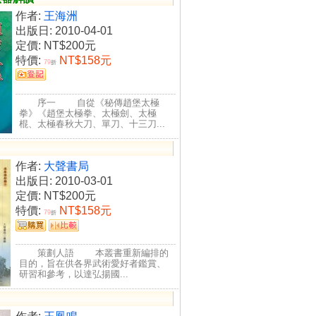
作者:
王海洲
出版日: 2010-04-01
定價:
NT$200元
特價:
NT$158元
79
折
序一 自從《秘傳趙堡太極
拳》《趙堡太極拳、太極劍、太極
棍、太極春秋大刀、單刀、十三刀...
作者:
大聲書局
出版日: 2010-03-01
定價:
NT$200元
特價:
NT$158元
79
折
策劃人語 本叢書重新編排的
目的，旨在供各界武術愛好者鑑賞、
研習和參考，以達弘揚國...