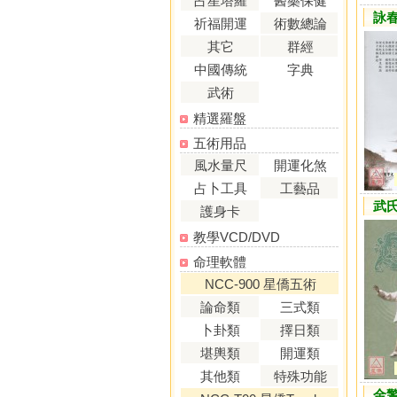
占星塔羅
醫藥保健
詠春
祈福開運
術數總論
其它
群經
中國傳統
字典
武術
精選羅盤
五術用品
風水量尺
開運化煞
占卜工具
工藝品
武
護身卡
教學VCD/DVD
命理軟體
NCC-900 星僑五術
論命類
三式類
卜卦類
擇日類
堪輿類
開運類
其他類
特殊功能
金