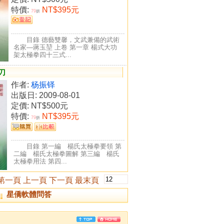
特價:
NT$395元
79
折
目錄 德藝雙馨，文武兼備的武術
名家―蔣玉堃 上卷 第一章 楊式大功
架太極拳四十三式...
刀
作者:
杨振铎
出版日: 2009-08-01
定價:
NT$500元
特價:
NT$395元
79
折
目錄 第一編 楊氏太極拳要領 第
二編 楊氏太極拳圖解 第三編 楊氏
太極拳用法 第四...
第一頁
上一頁
下一頁
最末頁
星僑軟體問答