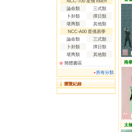
NCC-T00 星僑Touch
論命類
三式類
卜卦類
擇日類
堪輿類
其他類
NCC-A00 星僑易學
論命類
三式類
卜卦類
擇日類
堪輿類
其他類
南
簡體書區
所有分類
瀏覽紀錄
太極