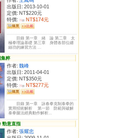
作者:
王鳳鳴
出版日: 2013-10-01
定價:
NT$220元
特價:
NT$174元
79
折
目錄 第一章 緒 論 第二章 太
極拳理論基礎 第三章 身體各部位纏
絲功的練習方法 ...
招集粹
作者:
魏峰
出版日: 2011-04-01
定價:
NT$350元
特價:
NT$277元
79
折
目錄 第一章 詠春拳克制泰拳的
實用招術解析 第一節 防範與破解
泰拳腿法經典動作解析...
 勁意直指
作者:
張耀忠
出版日: 2009-11-01