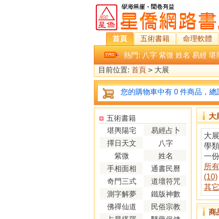
首頁
五術書籍
命理軟體
熱門:
八字
紫微
姓名
易經
堪
目前位置:
首頁
>
大展
您的購物車中有 0 件商品，總計
大
五術書籍
堪輿陽宅
易經占卜
大展
擇日天文
八字
學
紫微
姓名
一份
所
手相面相
通書民曆
(10)
奇門三式
道壇符咒
其它 
測字解夢
鐵版神數
佛禪仙道
民俗宗教
商