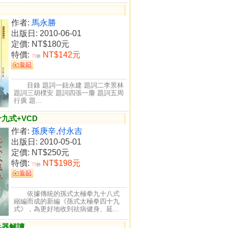
作者:
馬永勝
出版日: 2010-06-01
定價:
NT$180元
特價:
NT$142元
79
折
目錄 題詞一鈕永建 題詞二李景林
題詞三胡樸安 題詞四張一麐 題詞五周
行廣 題...
九式+VCD
作者:
孫庚辛,付永吉
出版日: 2010-05-01
定價:
NT$250元
特價:
NT$198元
79
折
依據傳統的孫式太極拳九十八式
縮編而成的新編《孫式太極拳四十九
式》，為更好地收到祛病健身、延...
兵器解讀