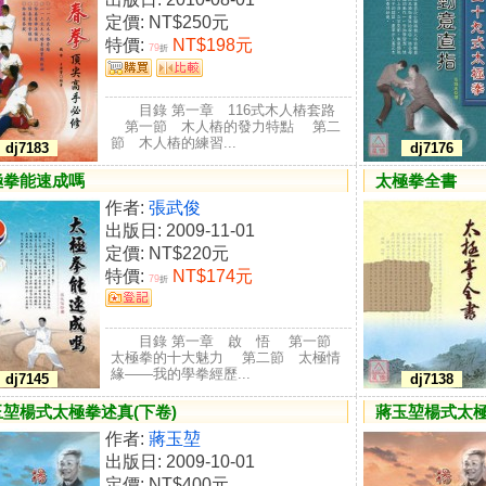
定價:
NT$250元
特價:
NT$198元
79
折
目錄 第一章 116式木人樁套路
第一節 木人樁的發力特點 第二
節 木人樁的練習...
dj7183
dj7176
極拳能速成嗎
太極拳全書
作者:
張武俊
出版日: 2009-11-01
定價:
NT$220元
特價:
NT$174元
79
折
目錄 第一章 啟 悟 第一節
太極拳的十大魅力 第二節 太極情
緣——我的學拳經歷...
dj7145
dj7138
玉堃楊式太極拳述真(下卷)
蔣玉堃楊式太極
作者:
蔣玉堃
出版日: 2009-10-01
定價:
NT$400元