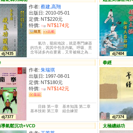
作者:
蔡建,高翔
出版日: 2010-05-01
定價:
NT$220元
特價:
NT$174元
79
折
氣功，籠統地說，就是專門練器
的功夫，因其中包含內氣、呼吸、意
念等諸多內在要素，又常被稱之為...
dj7435
dj7404
拳
拳經
作者:
朱瑞琪
出版日: 1997-08-01
定價:
NT$180元
特價:
NT$142元
79
折
目錄 第一章 基本知識 第二章
基本技術 第三章 組合練習
dj7377
dj7374
導氣鬆沉功+VCD
太極纏絲功