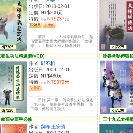
作者:
王芳莘
出版日: 2010-02-01
定價:
NT$300元
特價:
NT$237元
79
折
前言 「太極導氣鬆沉功」是
借鑒臺灣太極大師熊衛創編的「太極
導引」、楊式太極大師李雅軒...
dj7305
dj7275
養生功法精選(附VCD)
詠春拳秘傳狠
作者:
邱丕相
出版日: 2009-12-01
定價:
NT$480元
特價:
NT$379元
79
折
目錄 第一章 傳統養生功法概述
第一節 傳統養生及養生思想 第
二節 傳統養生功法...
dj7220
dj7190
春拳頂尖高手必修
三十九式太極拳
作者:
魏峰,王安寶
出版日: 2010-08-01