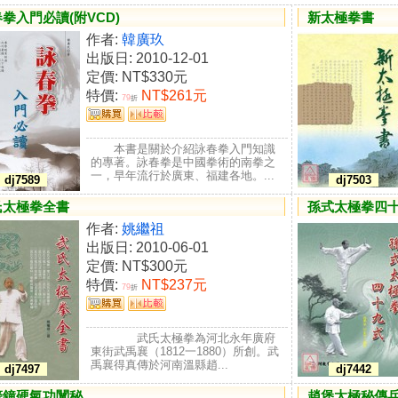
拳入門必讀(附VCD)
新太極拳書
作者:
韓廣玖
出版日: 2010-12-01
定價:
NT$330元
特價:
NT$261元
79
折
本書是關於介紹詠春拳入門知識
的專著。詠春拳是中國拳術的南拳之
一，早年流行於廣東、福建各地。...
dj7589
dj7503
氏太極拳全書
孫式太極拳四十
作者:
姚繼祖
出版日: 2010-06-01
定價:
NT$300元
特價:
NT$237元
79
折
武氏太極拳為河北永年廣府
東街武禹襄（1812一1880）所創。武
禹襄得真傳於河南溫縣趙...
dj7497
dj7442
警鐘硬氣功闡秘
趙堡太極秘傳