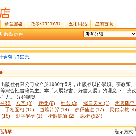
精選羅盤
教學VCD/DVD
五術用品
星僑首頁
輿
教學
軟件
金額 NT$0元。
展
出版社有限公司成立於1980年5月，出版品以哲學類、宗教類
類等綜合性書籍為主。本「大展好書、好書大展」的理念下，孜
心力。 分類瀏覽：
有分類
八字 (8)
紫微 (8)
姓名 (3)
擇日天文 (1)
堪輿陽宅 (
手相面相 (10)
道壇符咒 (14)
佛禪仙道 (17)
民俗宗教 (4)
(18)
測字解夢 (1)
術數總論 (2)
武術 (524)
品清單
顯示方式