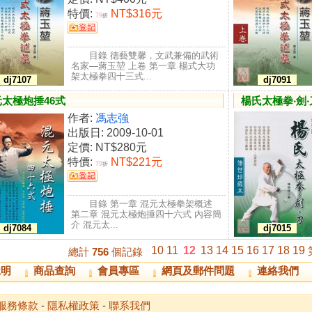
特價:
NT$316元
79
折
目錄 德藝雙馨，文武兼備的武術
名家―蔣玉堃 上卷 第一章 楊式大功
架太極拳四十三式...
dj7107
dj7091
太極炮捶46式
楊氏太極拳‧劍‧
作者:
馮志強
出版日: 2009-10-01
定價:
NT$280元
特價:
NT$221元
79
折
目錄 第一章 混元太極拳架概述
第二章 混元太極炮捶四十六式 內容簡
介 混元太...
dj7084
dj7015
10
11
12
13
14
15
16
17
18
19
總計
756
個記錄
說明
商品查詢
會員專區
網頁及郵件問題
連絡我們
服務條款
-
隱私權政策
-
聯系我們