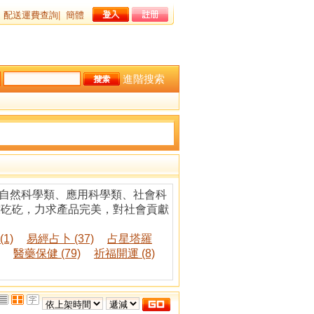
配送運費查詢
|
簡體
進階搜索
、自然科學類、應用科學類、社會科
孜矻矻，力求產品完美，對社會貢獻
1)
易經占卜 (37)
占星塔羅
醫藥保健 (79)
祈福開運 (8)