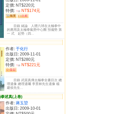
定價:
NT$220元
特價:
NT$174元
79
折
目錄 緒論 人體六球在太極拳中
的應用及太極拳氣勢中心圈 預備勢 第
一 式 起勢（四...
作者:
于化行
出版日: 2009-11-01
定價:
NT$280元
特價:
NT$221元
79
折
目錄 武當真傳太極拳全書目次 總
理遺像 總理遺囑 李景林先生遺像 楊
建侯先生...
拳述真(上卷)
作者:
蔣玉堃
出版日: 2009-10-01
定價:
NT$500元