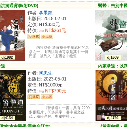
洪洞通背拳(附DVD)
醫醫：告別中
作者:
李果鎖
出版日: 2018-02-01
定價:
NT$330元
特價:
NT$261元
79
折
內容簡介 通背拳是中華武術的名
拳之一，山西洪洞通背拳是其中一個
門派，被列入「山西省非物質...
dj1982
dj1609
拳道
內家拳道：以
作者:
陶忠先
出版日: 2023-05-01
定價:
NT$1000元
特價:
NT$790元
79
折
《警拳道》一書，共有 2200
多張照片，30多萬字，書中圖文並
茂，秘籍詳解、奧秘盡釋，...
dj4134
dj4792
運動的古中醫學(重校合訂本)
《黃帝內經・