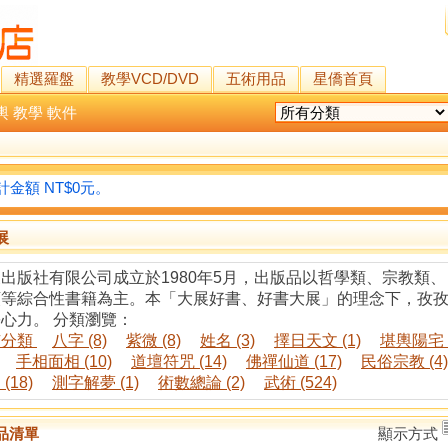
精選羅盤
教學VCD/DVD
五術用品
星僑首頁
輿
教學
軟件
金額 NT$0元。
展
出版社有限公司成立於1980年5月，出版品以哲學類、宗教類
類等綜合性書籍為主。本「大展好書、好書大展」的理念下，孜
心力。 分類瀏覽：
有分類
八字 (8)
紫微 (8)
姓名 (3)
擇日天文 (1)
堪輿陽宅 (
手相面相 (10)
道壇符咒 (14)
佛禪仙道 (17)
民俗宗教 (4)
(18)
測字解夢 (1)
術數總論 (2)
武術 (524)
品清單
顯示方式