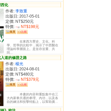
醫西化
作者:
李致重
出版日: 2017-05-01
定價:
NT$250元
特價:
NT$198元
79
折
在東西方歷史、文化、科
學、哲學的比較中，揭示了中西醫在
理論科學層面上。是並存並重、共
同...
武入道的修證之路
作者:
楊光
出版日: 2024-08-01
定價:
NT$480元
特價:
NT$379元
79
折
本書的內容和重點集中在三
大內家拳共通的拳理、內功，以及各
自的練法和技擊特點上，以幫助廣...
靈樞》校注