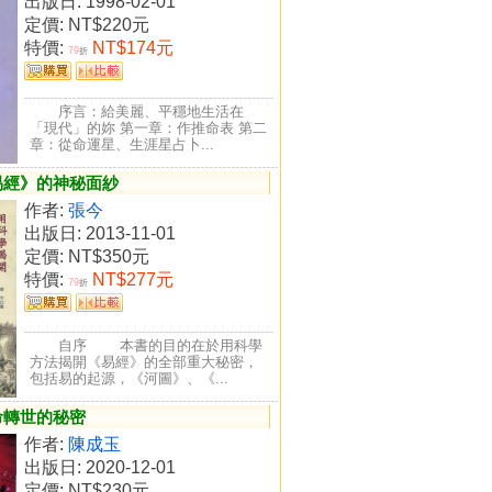
出版日: 1998-02-01
定價:
NT$220元
特價:
NT$174元
79
折
序言：給美麗、平穩地生活在
「現代」的妳 第一章：作推命表 第二
章：從命運星、生涯星占卜...
易經》的神秘面紗
作者:
張今
出版日: 2013-11-01
定價:
NT$350元
特價:
NT$277元
79
折
自序 本書的目的在於用科學
方法揭開《易經》的全部重大秘密，
包括易的起源，《河圖》、《...
命轉世的秘密
作者:
陳成玉
出版日: 2020-12-01
定價:
NT$230元