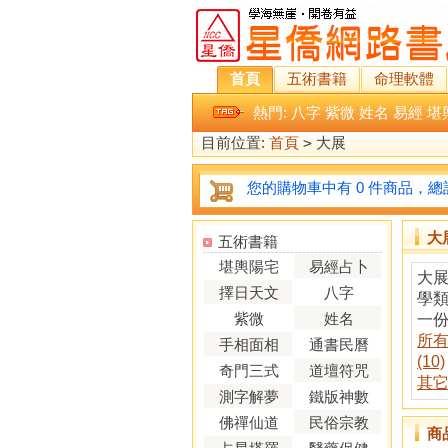
首頁
五術書籍
命理軟體
熱門:
八字
紫微
姓名
易經
堪
目前位置:
首頁
>
大展
您的購物車中有 0 件商品，總計
大
五術書籍
堪輿陽宅
易經占卜
大展
擇日天文
八字
學
紫微
姓名
一份
所
手相面相
通書民曆
(10)
奇門三式
道壇符咒
其它 
測字解夢
鐵版神數
佛禪仙道
民俗宗教
商