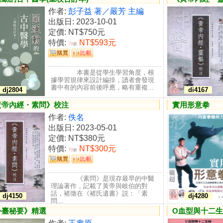
作者:
彭子益 著／嚴芳 主編
出版日: 2023-10-01
定價:
NT$750元
特價:
NT$593元
79
折
本書是從學生學習角度，根
據學習規律來設計編排，讀者會發現
書中有的內容前後呼應，略有重複...
dj2804
di4167
黃帝內經・素問》校注
實用形意拳
作者:
佚名
出版日: 2023-05-01
定價:
NT$380元
特價:
NT$300元
79
折
《素問》是現存最早的中醫
理論著作，記載了黃帝與岐伯的對
話，褚徵在《褚氏遺書》説：「素
dj4150
dj4280
問...
外臺秘要》精選
O血型與十二