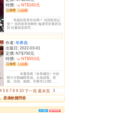
特價:
NT$182元
79
折
死後的世界存在嗎？ 何謂前世記
憶？ 你的前世與轉世 輪迴等於業的法
則 此書就是探究...
作者:
年希堯
出版日: 2022-03-01
定價:
NT$700元
特價:
NT$553元
79
折
本書系將《本草綱目》中的
附方分類編輯而成。分為諸風、痙
風、項強、癲癇、卒厥等113類，...
4
5
6
7
8
9
10
下一頁
最末頁
星僑軟體問答