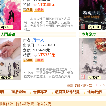
特價:
NT$198元
79
折
本書以性的關係正面論述占星
術，分別介紹十二星座男、女的性
事，尤其是對於性問題的獨異愛好也
dj3061
dj3184
很...
診入門基礎
本草類方
作者:
周幸來
出版日: 2022-10-01
定價:
NT$420元
特價:
NT$332元
79
折
中醫脈學書籍浩如煙海，汗
牛充棟，言脈論脈者不勝枚舉。但有
些文字艱澀難懂，有些理論高深莫...
dj3900
dj3597
1
2
3
總計
756
個記錄
說明
商品查詢
會員專區
網頁及郵件問題
連絡我們
服務條款
-
隱私權政策
-
聯系我們