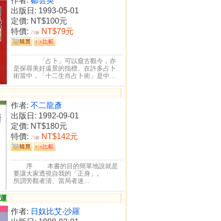
作者:
鄒雲英
出版日: 1993-05-01
定價:
NT$100元
特價:
NT$79元
79
折
「占卜」可以窺古觀今，亦
是探尋美好遠景的指標。在許多占卜
術當中，「十二生肖占卜術」是中...
作者:
不二龍彥
出版日: 1992-09-01
定價:
NT$180元
特價:
NT$142元
79
折
序 本書的目的簡單地說就是
要讓大家透視自我的「正身」。
所謂旁觀者清、當局者迷...
運
作者:
日奴比艾‧沙羅