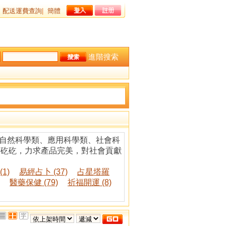
配送運費查詢
|
簡體
進階搜索
、自然科學類、應用科學類、社會科
孜矻矻，力求產品完美，對社會貢獻
1)
易經占卜 (37)
占星塔羅
醫藥保健 (79)
祈福開運 (8)