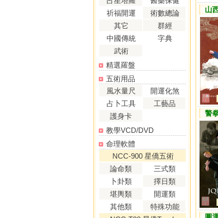
占星塔羅
醫藥保健
山西
祈福開運
術數總論
其它
群經
中國傳統
字典
武術
精選羅盤
五術用品
風水量尺
開運化煞
占卜工具
工藝品
警
護身卡
教學VCD/DVD
命理軟體
NCC-900 星僑五術
論命類
三式類
卜卦類
擇日類
堪輿類
開運類
其他類
特殊功能
圓