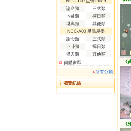
NCC-T00 星僑Touch
論命類
三式類
卜卦類
擇日類
堪輿類
其他類
NCC-A00 星僑易學
論命類
三式類
卜卦類
擇日類
堪輿類
其他類
《
簡體書區
所有分類
瀏覽紀錄
《