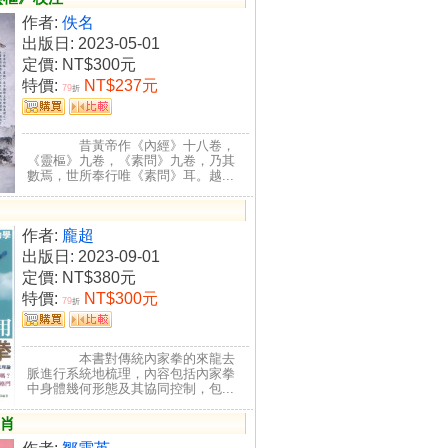
作者:
佚名
出版日: 2023-05-01
定價:
NT$300元
特價:
NT$237元
79
折
昔黃帝作《內經》十八卷，
《靈樞》九卷，《素問》九卷，乃其
數焉，世所奉行唯《素問》耳。越...
作者:
龐超
出版日: 2023-09-01
定價:
NT$380元
特價:
NT$300元
79
折
本書對傳統內家拳的來龍去
脈進行系統地梳理，內容包括內家拳
中身體幾何形態及其協同控制，包...
生肖