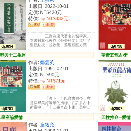
作者:
王燾原
出版日: 2022-10-01
定價:
NT$420元
特價:
NT$332元
79
折
王燾為唐代著名的醫學家。
本書對其代表作《外臺秘要》進行了
重新點校，並收集、整理相關方藥...
dj3894
dj0798
血型與十二生肖
聖帝五龍占術
作者:
鄒雲英
出版日: 1991-02-01
定價:
NT$90元
特價:
NT$71元
79
折
「占卜」可以窺古觀今，亦
是探尋美好遠景的指標。在許多占卜
術當中，「十二生肖占卜術」是中...
dj0781
dj2907
二星座論愛情
四柱推命─愛情
作者:
童筱允
出版日: 1999-11-01