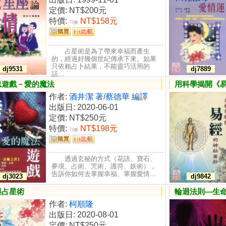
定價:
NT$200元
特價:
NT$158元
79
折
占星術是為了帶來幸福而產生
的，經過好幾個世紀傳承下來。如果
只依賴占卜結果，不能靈巧活用的
dj9531
dj7889
話...
忌遊戲－愛的魔法
用科學揭開《
作者:
酒井潔 著/蔡德華 編譯
出版日: 2020-06-01
定價:
NT$250元
特價:
NT$198元
79
折
透過玄秘的方式（花語、寶石、
夢境、占術、咒術、護符、妖術），
告訴你如何去掌握幸福、掌握愛情...
dj3023
dj9842
與占星術
輪迴法則—生
作者:
柯順隆
出版日: 2020-08-01
定價:
NT$250元