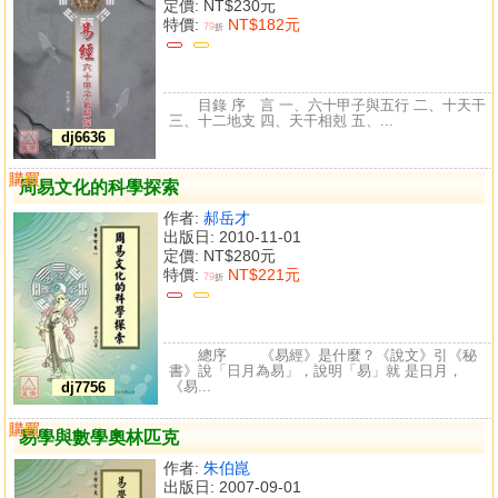
定價:
NT$230元
特價:
NT$182元
79
折
目錄 序 言 一、六十甲子與五行 二、十天干
三、十二地支 四、天干相剋 五、...
dj6636
購買
比較
周易文化的科學探索
作者:
郝岳才
出版日: 2010-11-01
定價:
NT$280元
特價:
NT$221元
79
折
總序 《易經》是什麼？《說文》引《秘
書》說「日月為易」，說明「易」就 是日月，
《易...
dj7756
購買
比較
易學與數學奧林匹克
作者:
朱伯崑
出版日: 2007-09-01