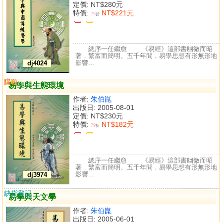
定價:
NT$280元
特價:
NT$221元
79
折
總序一任繼愈 《易經》這部書幽微而昭
著，繁富而簡明。五千年間，易學思想有形無形地
影響...
dj4024
購買
比較
易學與生態環境
作者:
朱伯崑
出版日: 2005-08-01
定價:
NT$230元
特價:
NT$182元
79
折
總序一任繼愈 《易經》這部書幽微而昭
著，繁富而簡明。五千年間，易學思想有形無形地
影響...
dj3974
缺貨登記
易學與天文學
作者:
朱伯崑
出版日: 2005-06-01