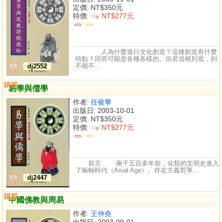
定價:
NT$350元
特價:
NT$277元
79
折
人為什麼進行文化創造？這種創造有什麼
特點？回答可能是各種各樣的。但若追根到底，則
不能不...
dj2552
購買
比較
易學與儒學
作者:
任俊華
出版日: 2003-10-01
定價:
NT$350元
特價:
NT$277元
79
折
前言 兩千五百多年前，化類的文明史進入
了樞軸時代（Axial Age）。存在主義哲學...
dj2447
購買
比較
中國佛教與周易
作者:
王仲堯
出版日: 2003-09-01