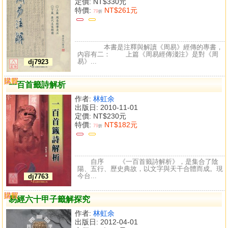
定價:
NT$330元
特價:
NT$261元
79
折
本書是注釋與解讀《周易》經傳的專書，
內容有二： 上篇《周易經傳淺注》是對《周
易》...
dj7923
購買
比較
一百首籤詩解析
作者:
林虹余
出版日: 2010-11-01
定價:
NT$230元
特價:
NT$182元
79
折
自序 《一百首籤詩解析》，是集合了陰
陽、五行、歷史典故，以文字與天干合體而成。現
今台...
dj7763
購買
比較
易經六十甲子籤解探究
作者:
林虹余
出版日: 2012-04-01