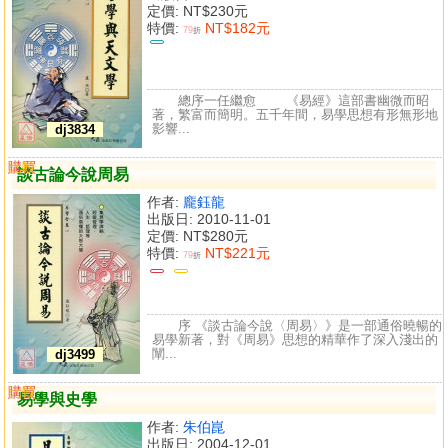
定價:
NT$230元
特價:
NT$182元
79
折
總序一任繼愈 《易經》這部書幽微而昭
著，繁富而簡明。五千年間，易學思想有形無形地
影響...
dj3834
購買
比較
談古論今說周易
作者:
龐鈺龍
出版日: 2010-11-01
定價:
NT$280元
特價:
NT$221元
79
折
序 《談古論今說〈周易〉》是一部通俗曉暢的
易學新著，對《周易》思想的精華作了深入淺出的
闡...
dj3499
購買
比較
易學與史學
作者:
朱伯崑
出版日: 2004-12-01