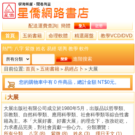
配送運費查詢
|
簡體
首頁
五術書籍
命理軟體
精選羅盤
教學VCD/DVD
熱門:
八字
紫微
姓名
易經
堪輿
教學
軟件
進階搜索
目前位置:
首頁
五術書籍
易經占卜
大展
>
>
>
您的購物車中有 0 件商品，總計金額 NT$0元。
大展
大展出版社有限公司成立於1980年5月，出版品以哲學類、
宗教類、自然科學類、應用科學類、社會科學類等綜合性書
籍為主。本「大展好書、好書大展」的理念下，孜孜矻矻，
力求產品完美，對社會貢獻一份心力。 分類瀏覽：
所有分類
八字 (8)
紫微 (8)
姓名 (3)
擇日天文 (1)