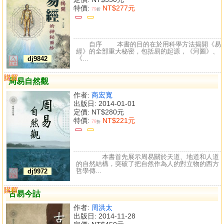
特價:
NT$277元
79
折
自序 本書的目的在於用科學方法揭開《易
經》的全部重大秘密，包括易的起源，《河圖》、
《...
dj9842
購買
比較
周易自然觀
作者:
商宏寬
出版日: 2014-01-01
定價:
NT$280元
特價:
NT$221元
79
折
本書首先展示周易關於天道、地道和人道
的自然結構，突破了把自然作為人的對立物的西方
哲學傳...
dj9972
購買
比較
古易今詁
作者:
周洪太
出版日: 2014-11-28