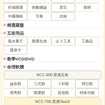
祈福開運
術數總論
其它
群經
中國傳統
字典
武術
精選羅盤
五術用品
風水量尺
開運化煞
占卜工具
工藝品
護身卡
教學VCD/DVD
命理軟體
NCC-900 星僑五術
論命類
三式類
卜卦類
擇日類
堪輿類
開運類
其他類
特殊功能
NCC-T00 星僑Touch