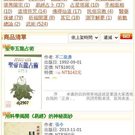
堪輿陽宅 (1)
易經占卜 (37)
占星塔羅 (10)
手相面相
(10)
道壇符咒 (14)
佛禪仙道 (17)
民俗宗教 (4)
醫藥
保健 (79)
祈福開運 (8)
其它 (18)
測字解夢 (1)
術數
總論 (2)
武術 (524)
商品清單
購買
比較
聖帝五龍占術
作者:
不二龍彥
出版日: 1992-09-01
定價:
NT$180元
特價:
NT$142元
79
折
序 本書的目的簡單地說就是要讓大家透視
自我的「正身」。 所謂旁觀者清、當局者迷...
dj2907
購買
比較
用科學揭開《易經》的神秘面紗
作者:
張今
出版日: 2013-11-01
定價:
NT$350元