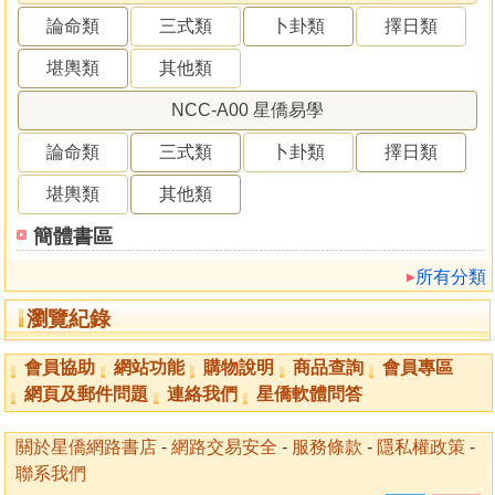
論命類
三式類
卜卦類
擇日類
堪輿類
其他類
NCC-A00 星僑易學
論命類
三式類
卜卦類
擇日類
堪輿類
其他類
簡體書區
所有分類
瀏覽紀錄
會員協助
網站功能
購物說明
商品查詢
會員專區
網頁及郵件問題
連絡我們
星僑軟體問答
關於星僑網路書店
-
網路交易安全
-
服務條款
-
隱私權政策
-
聯系我們