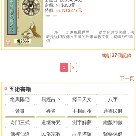
定價:
NT$350元
特價:
NT$277元
79
折
序 走進瑰麗世界 從文化原型著眼，佛
教是從印度傳入中國的外來宗教文化，易學乃中華
傳...
dj2366
總計
37
個記錄
1
2
下一頁
五術書籍
堪輿陽宅
易經占卜
擇日天文
八字
紫微
姓名
手相面相
通書民曆
奇門三式
道壇符咒
測字解夢
鐵版神數
佛禪仙道
民俗宗教
占星塔羅
醫藥保健