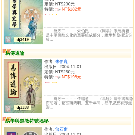
定價:
NT$230元
特價:
NT$182元
79
折
總序二－－－朱伯崑 《周易》系統典籍，
是中華傳統文化的重要組成部分，繼承和發揚這份
珍...
dj3419
購買
比較
易傳通論
作者:
朱伯崑
出版日: 2004-11-01
定價:
NT$250元
特價:
NT$198元
79
折
總序一－－－任繼愈 《易經》這部書幽微
而昭著，繁富而簡明。五千年間，易學思想有形無
形...
dj3338
購買
比較
易學與道教符號揭秘
作者:
詹石窗
出版日: 2003-11-01