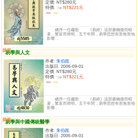
定價:
NT$280元
特價:
NT$221元
79
折
總序一任繼愈 《易經》這部書幽微而昭
著，繁富而簡明。五千年間，易學思想有形無形地
影響...
dj5585
購買
比較
易學與人文
作者:
朱伯崑
出版日: 2006-09-01
定價:
NT$280元
特價:
NT$221元
79
折
總序一任繼愈 《易經》這部書幽微而昭
著，繁富而簡明。五千年間，易學思想有形無形地
影響...
dj4830
購買
比較
易學與中國傳統醫學
作者:
朱伯崑
出版日: 2005-09-01