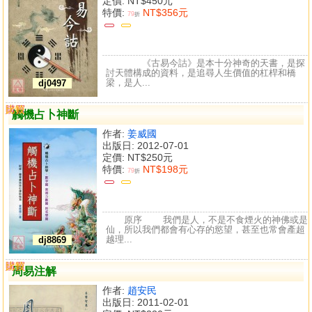
定價:
NT$450元
特價:
NT$356元
79
折
《古易今詁》是本十分神奇的天書，是探
討天體構成的資料，是追尋人生價值的杠桿和橋
梁，是人...
dj0497
購買
比較
觸機占卜神斷
作者:
姜威國
出版日: 2012-07-01
定價:
NT$250元
特價:
NT$198元
79
折
原序 我們是人，不是不食煙火的神佛或是
仙，所以我們都會有心存的慾望，甚至也常會產超
越理...
dj8869
購買
比較
周易注解
作者:
趙安民
出版日: 2011-02-01