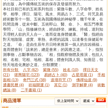
的出版，為中國傳統五術的保存及發揚而努力。
本社目前已有的五術系列包括：紫微斗數、八字命學、姓名
學、相學、擇日、陽宅、風水、周易占卜、三式、符咒及易
經術數等十一類。五術為我國傳統的神秘學，幾千年來，在
民間流傳，從未中斷。五術即山、醫、命、卜、相五門專業
學問，「山」指修練功夫，經由靜坐、練氣、持戒，達到知
天理輕人欲的天人合一，進而促進身體健康。「醫」指經由
對天地陰陽、虛實、寒熱、表裡的認識，以達養生保健延年
之道。「命」是由生辰年月日時來推算一個人的吉凶禍福，
進而體會到「該來的，總是會來」的因應之道。「卜」指預
測事物，占斷事物吉凶。「相」指觀察物體及推演，包括人
相、名相、宅相、地相、墓相，體會到識人我、知善惡，領
悟天地造化奧妙之道。 分類瀏覽：
所有分類
八字 (62)
紫微 (55)
姓名 (10)
擇日天文
(21)
堪輿陽宅 (123)
易經占卜 (40)
占星塔羅 (1)
手相
面相 (13)
奇門三式 (38)
道壇符咒 (7)
佛禪仙道 (9)
通書民曆 (4)
祈福開運 (1)
其它 (1)
測字解夢 (4)
術數
總論 (8)
二手書籍 (1)
商品清單
購買
比較