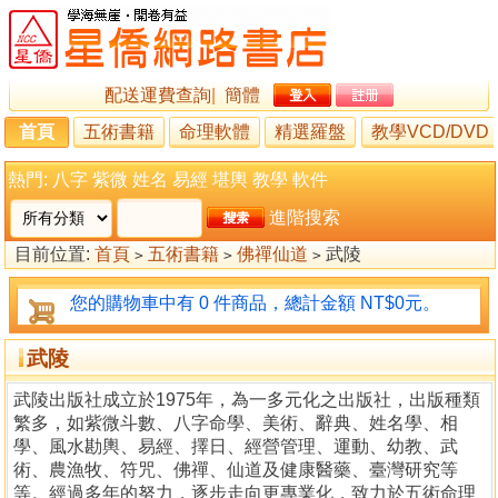
配送運費查詢
|
簡體
首頁
五術書籍
命理軟體
精選羅盤
教學VCD/DVD
熱門:
八字
紫微
姓名
易經
堪輿
教學
軟件
進階搜索
目前位置:
首頁
五術書籍
佛禪仙道
武陵
>
>
>
您的購物車中有 0 件商品，總計金額 NT$0元。
武陵
武陵出版社成立於1975年，為一多元化之出版社，出版種類
繁多，如紫微斗數、八字命學、美術、辭典、姓名學、相
學、風水勘輿、易經、擇日、經營管理、運動、幼教、武
術、農漁牧、符咒、佛禪、仙道及健康醫藥、臺灣研究等
等。經過多年的努力，逐步走向更專業化，致力於五術命理