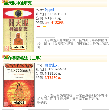
購買
比較
開天眼神通研究
作者:
許衡山
出版日: 2023-12-01
定價:
NT$350元
特價:
NT$298元
85
折
現今在意識界裏的人類，偏向外追尋科技的進
步，趨向 社會潮流的現實，偏重自己人身的五官認
知...
wls006
購買
比較
手印菩薩秘法〔二手〕
作者:
白雲山人
出版日: 1985-04-01
定價:
NT$150元
特價:
NT$150元
人，在生命的過穗裡，一定會感覺到冥中有神
的作用。而且這種狀況，幾乎是不能否定的。
接觸我...
wlq031