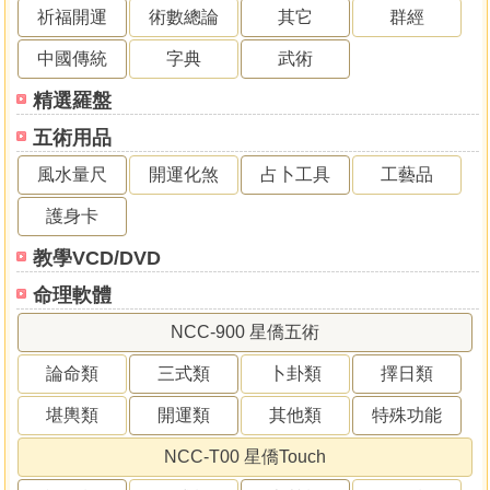
祈福開運
術數總論
其它
群經
中國傳統
字典
武術
精選羅盤
五術用品
風水量尺
開運化煞
占卜工具
工藝品
護身卡
教學VCD/DVD
命理軟體
NCC-900 星僑五術
論命類
三式類
卜卦類
擇日類
堪輿類
開運類
其他類
特殊功能
NCC-T00 星僑Touch