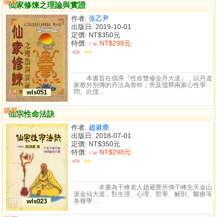
購買
比較
仙家修煉之理論與實證
作者:
張乙尹
出版日: 2019-10-01
定價:
NT$350元
特價:
NT$298元
85
折
本書旨在倡導『性命雙修金丹大道』，以丹道
家教外別傳的丹法為骨幹，旁及儒釋兩家心性學
問。此儒...
wls051
購買
比較
仙宗性命法訣
作者:
趙避塵
出版日: 2018-07-01
定價:
NT$350元
特價:
NT$298元
85
折
本書為千峰老人趙避塵所傳千峰先天金山
派金仙大道，對生理、心理、哲學、解剖、醫療等
各種學...
wls023