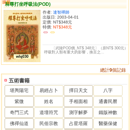
購買
比較
釋尊打坐呼吸法(POD)
作者:
達智禪師
出版日: 2003-04-01
定價:
NT$348元
特價:
NT$348元
〔武陵POD價_NT$ 348元〕（原NT$ 300元）
呼吸對人類有重大的影響，換言之...
wlq030
總計
9
個記錄
五術書籍
堪輿陽宅
易經占卜
擇日天文
八字
紫微
姓名
手相面相
通書民曆
奇門三式
道壇符咒
測字解夢
鐵版神數
佛禪仙道
民俗宗教
占星塔羅
醫藥保健