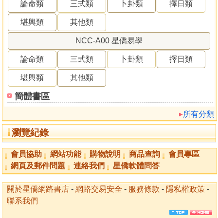
論命類
三式類
卜卦類
擇日類
堪輿類
其他類
NCC-A00 星僑易學
論命類
三式類
卜卦類
擇日類
堪輿類
其他類
簡體書區
所有分類
瀏覽紀錄
會員協助
網站功能
購物說明
商品查詢
會員專區
網頁及郵件問題
連絡我們
星僑軟體問答
關於星僑網路書店
-
網路交易安全
-
服務條款
-
隱私權政策
-
聯系我們