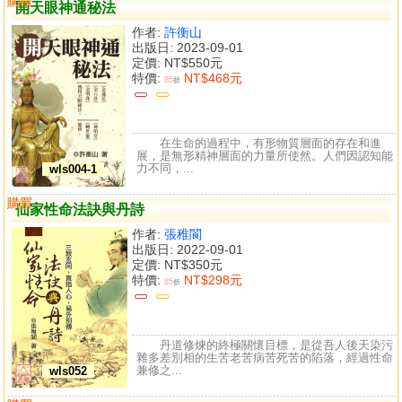
購買
比較
開天眼神通秘法
作者:
許衡山
出版日: 2023-09-01
定價:
NT$550元
特價:
NT$468元
85
折
在生命的過程中，有形物質層面的存在和進
展，是無形精神層面的力量所使然。人們因認知能
力不同，...
wls004-1
購買
比較
仙家性命法訣與丹詩
作者:
張稚閬
出版日: 2022-09-01
定價:
NT$350元
特價:
NT$298元
85
折
丹道修煉的終極關懷目標，是從吾人後天染污
雜多差別相的生苦老苦病苦死苦的陷落，經過性命
兼修之...
wls052