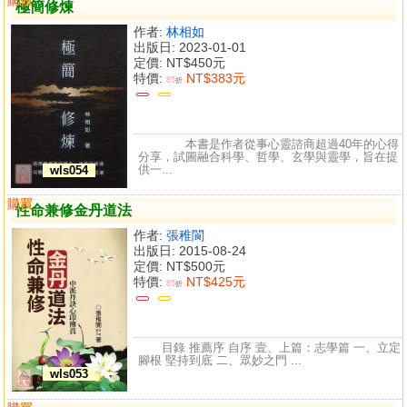
極簡修煉
作者:
林相如
出版日: 2023-01-01
定價:
NT$450元
特價:
NT$383元
85
折
本書是作者從事心靈諮商超過40年的心得
分享，試圖融合科學、哲學、玄學與靈學，旨在提
供一...
wls054
購買
比較
性命兼修金丹道法
作者:
張稚閬
出版日: 2015-08-24
定價:
NT$500元
特價:
NT$425元
85
折
目錄 推薦序 自序 壹、上篇：志學篇 一、立定
腳根 堅持到底 二、眾妙之門 ...
wls053