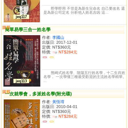
即學即用 不管是為新生兒命名 自己要改名 還
是為新公司定名 分析他人姓名吉凶 這...
jeq117
購買
比較
簡單易學三合一姓名學
作者:
李國山
出版日: 2017-12-01
定價:
NT$360元
特價:
NT$284元
79
折
熊崎式姓名學、陰陽五行姓名學，十二生肖姓
名學， 一次學懂三種最受歡迎的主流姓名學精華。
...
jeq113
購買
比較
一次就學會，多派姓名學(附光碟)
作者:
黃恆堉
出版日: 2010-04-01
定價:
NT$360元
特價:
NT$284元
79
折