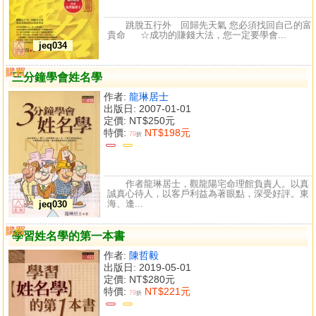
跳脫五行外 回歸先天氣 您必須找回自己的富
貴命 ☆成功的賺錢大法，您一定要學會...
jeq034
購買
比較
三分鐘學會姓名學
作者:
龍琳居士
出版日: 2007-01-01
定價:
NT$250元
特價:
NT$198元
79
折
作者龍琳居士，觀龍陽宅命理館負責人。以真
誠真心待人，以客戶利益為著眼點，深受好評。東
海、逢...
jeq030
購買
比較
學習姓名學的第一本書
作者:
陳哲毅
出版日: 2019-05-01
定價:
NT$280元
特價:
NT$221元
79
折