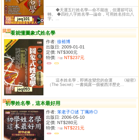
◆天運五行姓名學—命不能改，但運卻可以
轉。 ◆四柱八字姓名學—論命，可用姓名排出八
字。...
jeq101
購買
比較
一看就懂圖象式姓名學
作者:
徐裕博
出版日: 2009-01-01
定價:
NT$300元
特價:
NT$237元
79
折
這本姓名學，即將改變您的命運 《秘密》
（The Secret）一書揭露一個被西洋歷史...
jeq093
購買
比較
初學姓名學，這本最好用
作者:
笨老子◎述 丁珮吟◎
出版日: 2006-05-10
定價:
NT$280元
特價:
NT$221元
79
折