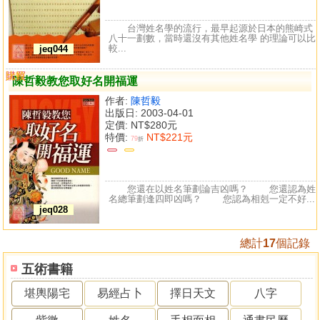
台灣姓名學的流行，最早起源於日本的熊崎式
八十一劃數，當時還沒有其他姓名學 的理論可以比
較...
jeq044
購買
比較
陳哲毅教您取好名開福運
作者:
陳哲毅
出版日: 2003-04-01
定價:
NT$280元
特價:
NT$221元
79
折
您還在以姓名筆劃論吉凶嗎？ 您還認為姓
名總筆劃逢四即凶嗎？ 您認為相剋一定不好...
jeq028
總計
17
個記錄
五術書籍
堪輿陽宅
易經占卜
擇日天文
八字