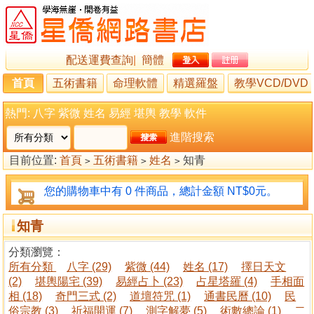
配送運費查詢
|
簡體
首頁
五術書籍
命理軟體
精選羅盤
教學VCD/DVD
熱門:
八字
紫微
姓名
易經
堪輿
教學
軟件
進階搜索
目前位置:
首頁
五術書籍
姓名
知青
>
>
>
您的購物車中有 0 件商品，總計金額 NT$0元。
知青
分類瀏覽：
所有分類
八字 (29)
紫微 (44)
姓名 (17)
擇日天文
(2)
堪輿陽宅 (39)
易經占卜 (23)
占星塔羅 (4)
手相面
相 (18)
奇門三式 (2)
道壇符咒 (1)
通書民曆 (10)
民
俗宗教 (3)
祈福開運 (7)
測字解夢 (5)
術數總論 (1)
二