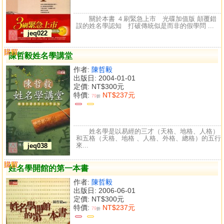
關於本書 ４刷緊急上市 光碟加值版 顛覆錯
誤的姓名學認知 打破傳統似是而非的假學問 ...
jeq022
購買
比較
陳哲毅姓名學講堂
作者:
陳哲毅
出版日: 2004-01-01
定價:
NT$300元
特價:
NT$237元
79
折
姓名學是以易經的三才（天格、地格、人格）
和五格（天格、地格 、人格、外格、總格）的五行
來...
jeq038
購買
比較
姓名學開館的第一本書
作者:
陳哲毅
出版日: 2006-06-01
定價:
NT$300元
特價:
NT$237元
79
折