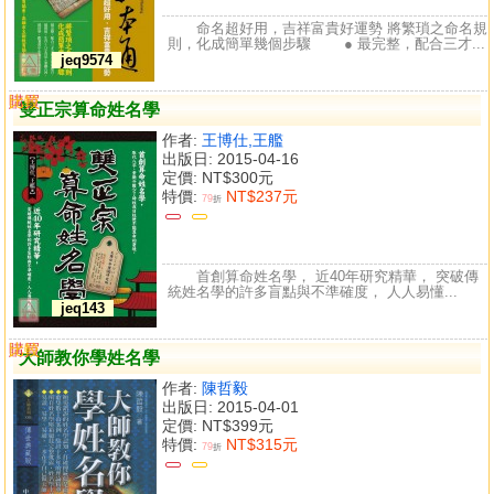
命名超好用，吉祥富貴好運勢 將繁瑣之命名規
則，化成簡單幾個步驟 ● 最完整，配合三才...
jeq9574
購買
比較
雙正宗算命姓名學
作者:
王博仕,王艦
出版日: 2015-04-16
定價:
NT$300元
特價:
NT$237元
79
折
首創算命姓名學， 近40年研究精華， 突破傳
統姓名學的許多盲點與不準確度， 人人易懂...
jeq143
購買
比較
大師教你學姓名學
作者:
陳哲毅
出版日: 2015-04-01
定價:
NT$399元
特價:
NT$315元
79
折