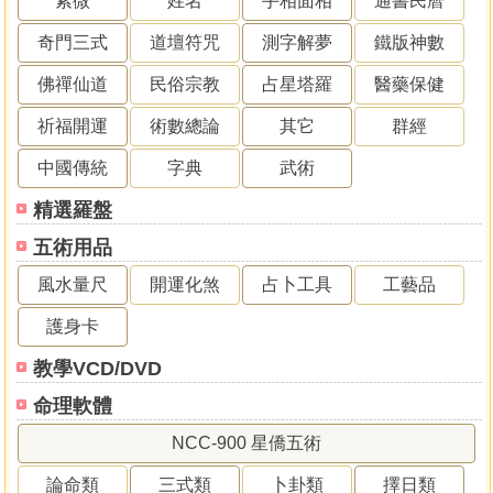
紫微
姓名
手相面相
通書民曆
奇門三式
道壇符咒
測字解夢
鐵版神數
佛禪仙道
民俗宗教
占星塔羅
醫藥保健
祈福開運
術數總論
其它
群經
中國傳統
字典
武術
精選羅盤
五術用品
風水量尺
開運化煞
占卜工具
工藝品
護身卡
教學VCD/DVD
命理軟體
NCC-900 星僑五術
論命類
三式類
卜卦類
擇日類