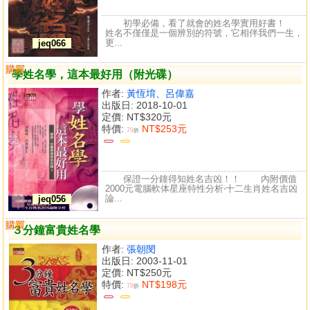
初學必備，看了就會的姓名學實用好書！
姓名不僅僅是一個辨別的符號，它相伴我們一生，
更...
jeq066
購買
比較
學姓名學，這本最好用（附光碟）
作者:
黃恆堉、呂偉嘉
出版日: 2018-10-01
定價:
NT$320元
特價:
NT$253元
79
折
保證一分鐘得知姓名吉凶！！ 內附價值
2000元電腦軟体星座特性分析‧十二生肖姓名吉凶
論...
jeq056
購買
比較
３分鐘富貴姓名學
作者:
張朝閔
出版日: 2003-11-01
定價:
NT$250元
特價:
NT$198元
79
折