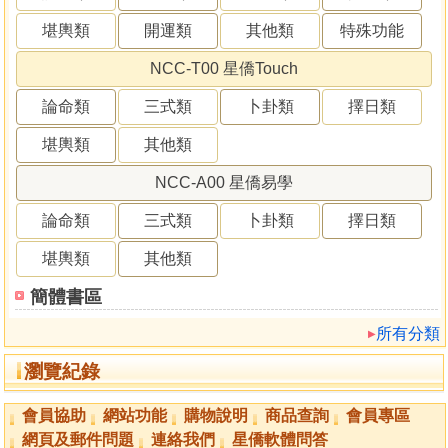
堪輿類
開運類
其他類
特殊功能
NCC-T00 星僑Touch
論命類
三式類
卜卦類
擇日類
堪輿類
其他類
NCC-A00 星僑易學
論命類
三式類
卜卦類
擇日類
堪輿類
其他類
簡體書區
所有分類
瀏覽紀錄
會員協助
網站功能
購物說明
商品查詢
會員專區
網頁及郵件問題
連絡我們
星僑軟體問答