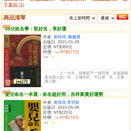
手書籍 (1)
商品清單
購買
比較
99分姓名學：取好名，享好運
作者:
黃恆堉, 陳楹襆
出版日: 2021-01-29
定價:
NT$350元
特價:
NT$277元
79
折
人一出生，就會賦予一個符號，永遠跟隨
著這個人的一生，人做的好，可以揚「名」立萬，
讓人敬...
jeq172
購買
比較
嬰兒命名一本通：命名超好用，吉祥富貴好運勢
作者:
黃恆堉,李羽宸
出版日: 2015-05-08
定價:
NT$220元
特價:
NT$174元
79
折