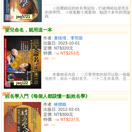
☆顛覆錯誤的姓名學認知，打破傳統似是而非
的假學問。 ☆收集數十萬案例，驗證十多年的理論
精...
jeq5721
購買
比較
嬰兒命名，就用這一本
作者:
黃恆堉、李羽宸
出版日: 2023-10-01
定價:
NT$320元
特價:
NT$253元
79
折
本書精采內容︰ ◇只要用查的就可以取一個最
佳的字，命出一個好名字。 ◇十二生肖喜用、忌...
jeq122
購買
比較
姓名學入門《每個人都該懂一點姓名學》
作者:
林煒能
出版日: 2012-02-01
定價:
NT$300元
特價:
NT$237元
79
折