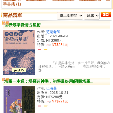
手書籍 (1)
商品清單
購買
比較
世界最準愛情占星術
作者:
芝蘭老師
出版日: 2021-06-04
定價:
NT$360元
特價:
NT$284元
79
折
『在是與非之外，有一片田野。我與你在
那裡相見。」～詩人Rumi 在親密關係裡，
那...
jeq175
購買
比較
塔羅一本通：塔羅超神準，初學最好用(附贈塔羅...
作者:
伍海燕
出版日: 2015-10-21
定價:
NT$280元
特價:
NT$221元
79
折