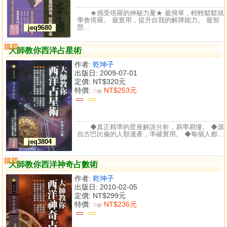
★感受塔羅的神秘力量★ 最簡單，輕輕鬆鬆就
學會塔羅。 最實用，提升自我的解牌能力。 最智
慧...
jeq9680
購買
比較
大師教你西洋占星術
作者:
乾坤子
出版日: 2009-07-01
定價:
NT$320元
特價:
NT$253元
79
折
◆真正精準的星座解說分析，易學易懂。 ◆源
自古巴比倫的人類遺產，準確實用。 ◆每個人都...
jeq3804
購買
比較
大師教你西洋神奇占數術
作者:
乾坤子
出版日: 2010-02-05
定價:
NT$299元
特價:
NT$236元
79
折