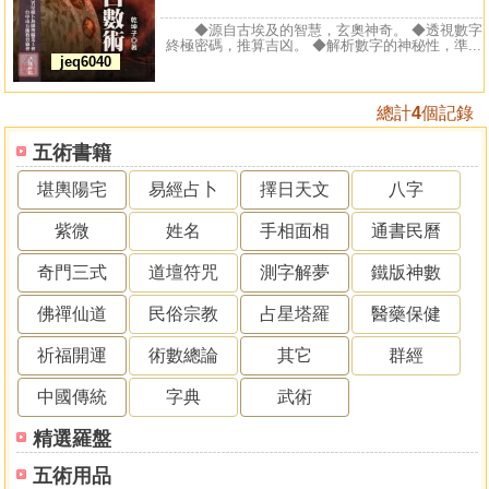
◆源自古埃及的智慧，玄奧神奇。 ◆透視數字
終極密碼，推算吉凶。 ◆解析數字的神秘性，準...
jeq6040
總計
4
個記錄
五術書籍
堪輿陽宅
易經占卜
擇日天文
八字
紫微
姓名
手相面相
通書民曆
奇門三式
道壇符咒
測字解夢
鐵版神數
佛禪仙道
民俗宗教
占星塔羅
醫藥保健
祈福開運
術數總論
其它
群經
中國傳統
字典
武術
精選羅盤
五術用品