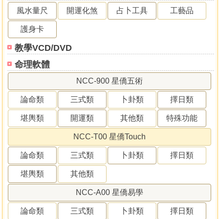
風水量尺
開運化煞
占卜工具
工藝品
護身卡
教學VCD/DVD
命理軟體
NCC-900 星僑五術
論命類
三式類
卜卦類
擇日類
堪輿類
開運類
其他類
特殊功能
NCC-T00 星僑Touch
論命類
三式類
卜卦類
擇日類
堪輿類
其他類
NCC-A00 星僑易學
論命類
三式類
卜卦類
擇日類