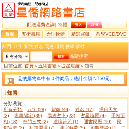
配送運費查詢
|
簡體
首頁
五術書籍
命理軟體
精選羅盤
教學VCD/DVD
熱門:
八字
紫微
姓名
易經
堪輿
教學
軟件
進階搜索
目前位置:
首頁
五術書籍
占星塔羅
知青
>
>
>
您的購物車中有 0 件商品，總計金額 NT$0元。
知青
分類瀏覽：
所有分類
八字 (29)
紫微 (44)
姓名 (17)
擇日天文
(2)
堪輿陽宅 (39)
易經占卜 (23)
占星塔羅 (4)
手相面
相 (18)
奇門三式 (2)
道壇符咒 (1)
通書民曆 (10)
民
俗宗教 (3)
祈福開運 (7)
測字解夢 (5)
術數總論 (1)
二