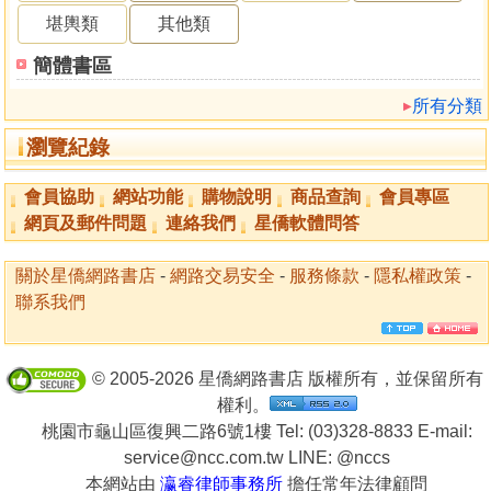
堪輿類
其他類
簡體書區
所有分類
瀏覽紀錄
會員協助
網站功能
購物說明
商品查詢
會員專區
網頁及郵件問題
連絡我們
星僑軟體問答
關於星僑網路書店
-
網路交易安全
-
服務條款
-
隱私權政策
-
聯系我們
© 2005-2026 星僑網路書店 版權所有，並保留所有
權利。
桃園市龜山區復興二路6號1樓 Tel: (03)328-8833 E-mail:
service@ncc.com.tw LINE:
@nccs
本網站由
瀛睿律師事務所
擔任常年法律顧問