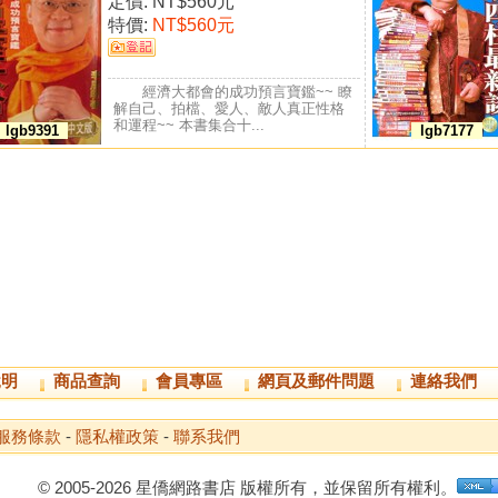
定價:
NT$560元
特價:
NT$560元
經濟大都會的成功預言寶鑑~~ 瞭
解自己、拍檔、愛人、敵人真正性格
和運程~~ 本書集合十...
lgb9391
lgb7177
說明
商品查詢
會員專區
網頁及郵件問題
連絡我們
服務條款
-
隱私權政策
-
聯系我們
© 2005-2026 星僑網路書店 版權所有，並保留所有權利。