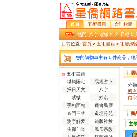
首頁
五術書籍
命理軟體
熱門:
八字
紫微
姓名
易經
堪
目前位置:
首頁
>
五術書籍
>
術數總
您的購物車中有 0 件商品，總計
居
五術書籍
堪輿陽宅
易經占卜
分
擇日天文
八字
所
紫微
姓名
俗宗教
手相面相
通書民曆
奇門三式
道壇符咒
商
測字解夢
鐵版神數
玄
佛禪仙道
民俗宗教