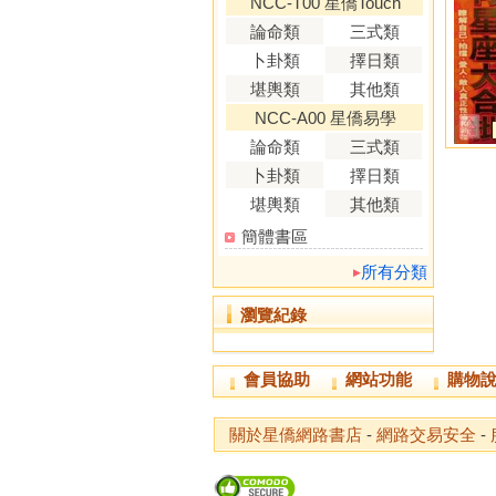
NCC-T00 星僑Touch
論命類
三式類
卜卦類
擇日類
堪輿類
其他類
NCC-A00 星僑易學
論命類
三式類
卜卦類
擇日類
堪輿類
其他類
簡體書區
所有分類
瀏覽紀錄
會員協助
網站功能
購物
關於星僑網路書店
-
網路交易安全
-