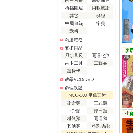
占星塔羅
醫藥保健
祈福開運
術數總論
其它
群經
中國傳統
字典
武術
精選羅盤
五術用品
李
風水量尺
開運化煞
占卜工具
工藝品
護身卡
教學VCD/DVD
命理軟體
NCC-900 星僑五術
論命類
三式類
卜卦類
擇日類
生
堪輿類
開運類
其他類
特殊功能