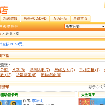
精選羅盤
教學VCD/DVD
五術用品
星僑首頁
輿
教學
軟件
論
>
居明正堂
金額 NT$0元。
明正堂
類瀏覽：
有分類
八字 (8)
堪輿陽宅 (7)
易經占卜 (2)
手相面相 (1)
 (12)
祈福開運 (8)
術數總論 (6)
品清單
顯示方式
學靈驗新發現
大改運王
作者:
李居明