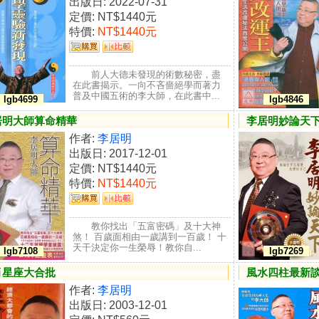
出版日: 2022-07-31
定價:
NT$1440元
特價:
NT$1440元
前人大德未發現的術數秘密，盡
在此書揭示。一向不吝嗇絕學而著力
普及中國五術的李大師，在此書中...
lgb4699
lgb4846
居明大師算命精華
李居明妙論天
作者:
李居明
出版日: 2017-12-01
定價:
NT$1440元
特價:
NT$1440元
教你找出「五富密碼」及十大神
煞！ 百歲面相由一歲講到一百歲！ 十
天干決定你一生榮辱！教你自...
lgb7108
lgb7269
肖星座大合批
風水四柱最新
作者:
李居明
出版日: 2003-12-01