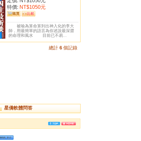
定價:
NT$1050元
特價:
NT$1050元
被喻為算命算到出神入化的李大
師，用最簡單的語言為你述說最深澀
的命理和風水 目前已不易...
總計
6
個記錄
星僑軟體問答