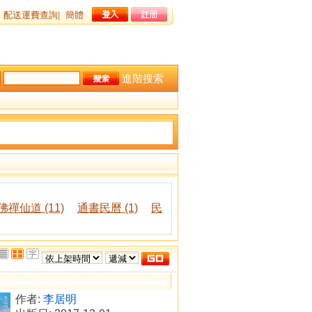
配送運費查詢
|
簡體
進階搜索
佛禪仙道 (11)
通書民曆 (1)
民
作者:
李居明