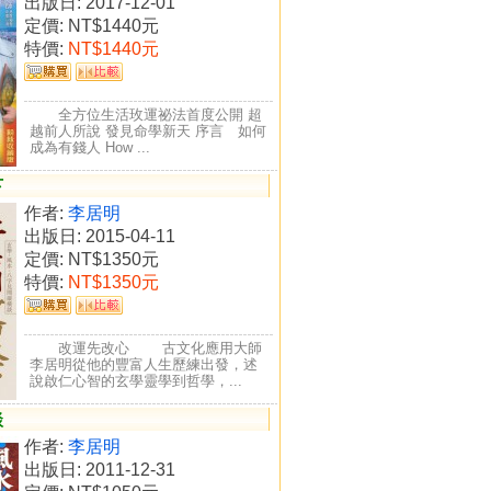
出版日: 2017-12-01
定價:
NT$1440元
特價:
NT$1440元
全方位生活玫運祕法首度公開 超
越前人所說 發見命學新天 序言 如何
成為有錢人 How ...
下
作者:
李居明
出版日: 2015-04-11
定價:
NT$1350元
特價:
NT$1350元
改運先改心 古文化應用大師
李居明從他的豐富人生歷練出發，述
說啟仁心智的玄學靈學到哲學，...
談
作者:
李居明
出版日: 2011-12-31