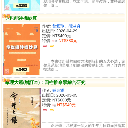
勵讀者學會觀察、找出問題、簡單改善，並持續調
整，讓...
rc9389
購買
比較
你也能神機妙算
作者:
曾愛玲、胡淑貞
出版日: 2026-04-29
定價:
NT$400元
特價:
NT$380元
95
折
本書從起卦的四種方法到解卦的五大心法，完
整且系統地呈現了劉伯溫的靈動卦法。除了詳盡的
技法篇...
rc9402
購買
比較
命理大鑑(增訂本)：四柱推命學綜合研究
作者:
鍾進添
出版日: 2026-03-05
定價:
NT$600元
特價:
NT$540元
9
折
命理學，乃根據一個人的生年月日時而推論其