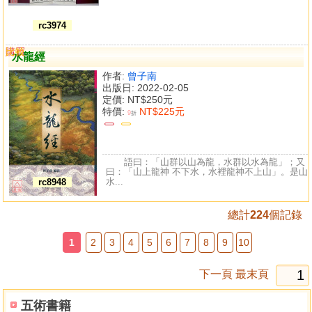
rc3974
購買
比較
水龍經
作者:
曾子南
出版日: 2022-02-05
定價:
NT$250元
特價:
NT$225元
9
折
語曰：「山群以山為龍，水群以水為龍」；又
曰：「山上龍神 不下水，水裡龍神不上山」。是山
水...
rc8948
總計
224
個記錄
1
2
3
4
5
6
7
8
9
10
下一頁
最末頁
五術書籍