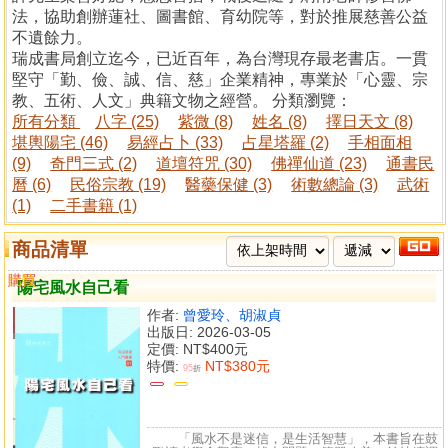
法，協助創辦蓮社、圖書館、育幼院等，對於推展慈善公益
不遺餘力。
瑞成書局創立迄今，已近百年，為台灣現存最老書店。一貫
堅守「勤、儉、誠、信、慈」企業精神，專業於「心靈、宗
教、五術、人文」典籍文物之經營。 分類瀏覽：
所有分類
八字 (25)
紫微 (8)
姓名 (8)
擇日天文 (8)
堪輿陽宅 (46)
易經占卜 (33)
占星塔羅 (2)
手相面相
(9)
奇門三式 (2)
道壇符咒 (30)
佛禪仙道 (23)
通書民
曆 (6)
民俗宗教 (19)
醫藥保健 (3)
術數總論 (3)
武術
(1)
二手書籍 (1)
商品清單
購買
比較
陽宅風水自己看
作者:
曾愛玲、胡淑貞
出版日: 2026-03-05
定價:
NT$400元
特價:
NT$380元
95
折
「風水不是迷信，是生活智慧」，本書旨在鼓