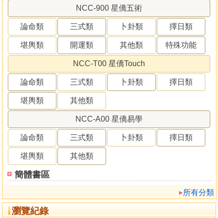
NCC-900 星僑五術
論命類
三式類
卜卦類
擇日類
堪輿類
開運類
其他類
特殊功能
NCC-T00 星僑Touch
論命類
三式類
卜卦類
擇日類
堪輿類
其他類
NCC-A00 星僑易學
論命類
三式類
卜卦類
擇日類
堪輿類
其他類
簡體書區
所有分類
瀏覽紀錄