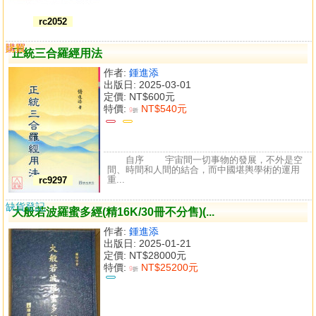
rc2052
購買
比較
正統三合羅經用法
作者:
鍾進添
出版日: 2025-03-01
定價:
NT$600元
特價:
NT$540元
9
折
自序 宇宙間一切事物的發展，不外是空
間、時間和人間的結合，而中國堪輿學術的運用
重...
rc9297
缺貨登記
大般若波羅蜜多經(精16K/30冊不分售)(...
作者:
鍾進添
出版日: 2025-01-21
定價:
NT$28000元
特價:
NT$25200元
9
折