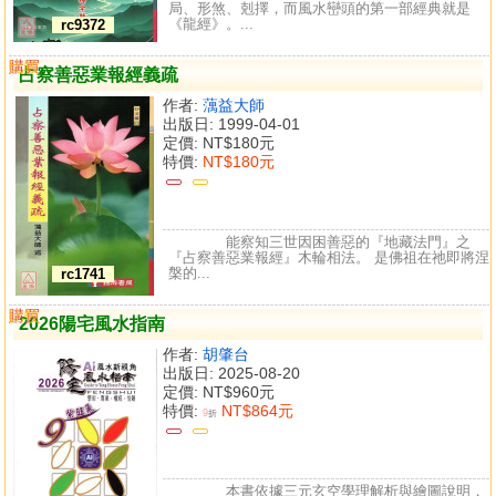
局、形煞、剋擇，而風水巒頭的第一部經典就是
《龍經》。...
rc9372
購買
比較
占察善惡業報經義疏
作者:
蕅益大師
出版日: 1999-04-01
定價:
NT$180元
特價:
NT$180元
能察知三世因困善惡的『地藏法門』之
『占察善惡業報經』木輪相法。 是佛祖在祂即將涅
槃的...
rc1741
購買
比較
2026陽宅風水指南
作者:
胡肇台
出版日: 2025-08-20
定價:
NT$960元
特價:
NT$864元
9
折
本書依據三元玄空學理解析與繪圖說明，