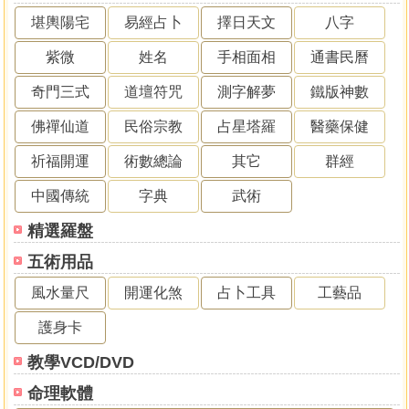
堪輿陽宅
易經占卜
擇日天文
八字
紫微
姓名
手相面相
通書民曆
奇門三式
道壇符咒
測字解夢
鐵版神數
佛禪仙道
民俗宗教
占星塔羅
醫藥保健
祈福開運
術數總論
其它
群經
中國傳統
字典
武術
精選羅盤
五術用品
風水量尺
開運化煞
占卜工具
工藝品
護身卡
教學VCD/DVD
命理軟體