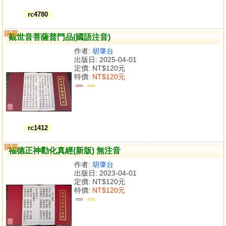
rc4780
購買
比較
觀世音菩薩普門品(國語注音)
作者:
胡肇台
出版日: 2025-04-01
定價:
NT$120元
特價:
NT$120元
rc1412
購買
比較
福德正神勸化真經(新版) 無注音
作者:
胡肇台
出版日: 2023-04-01
定價:
NT$120元
特價:
NT$120元