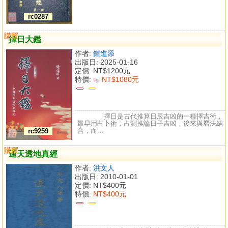
rc0287
購買
比較
擇日大鑑
作者:
鍾進添
出版日: 2025-01-16
定價:
NT$1200元
特價:
NT$1080元
9
折
擇日是古代推算日辰吉凶的一種擇吉術，
最早用占卜術，占測推論日子吉凶，後來與曆法結
合，而...
rc9259
購買
比較
通天透地真經
作者:
洪文人
出版日: 2010-01-01
定價:
NT$400元
特價:
NT$400元