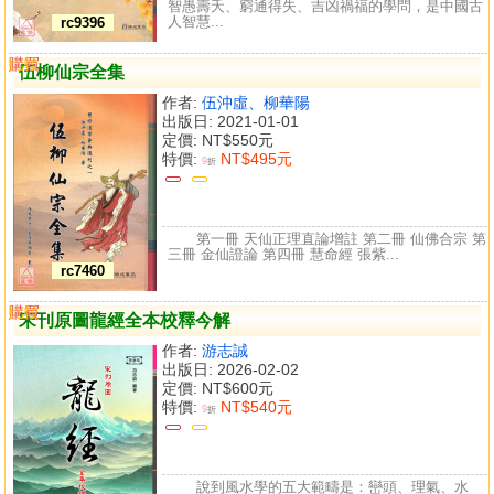
智愚壽夭、窮通得失、吉凶禍福的學問，是中國古
人智慧...
rc9396
購買
比較
伍柳仙宗全集
作者:
伍沖虛、柳華陽
出版日: 2021-01-01
定價:
NT$550元
特價:
NT$495元
9
折
第一冊 天仙正理直論增註 第二冊 仙佛合宗 第
三冊 金仙證論 第四冊 慧命經 張紫...
rc7460
購買
比較
宋刊原圖龍經全本校釋今解
作者:
游志誠
出版日: 2026-02-02
定價:
NT$600元
特價:
NT$540元
9
折
說到風水學的五大範疇是：巒頭、理氣、水