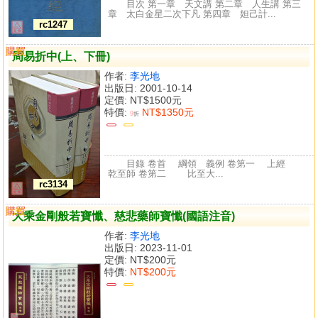
目次 第一章 天文講 第二章 人生講 第三
章 太白金星二次下凡 第四章 妲己計...
rc1247
購買
比較
周易折中(上、下冊)
作者:
李光地
出版日: 2001-10-14
定價:
NT$1500元
特價:
NT$1350元
9
折
目錄 卷首 綱領 義例 卷第一 上經
乾至師 卷第二 比至大...
rc3134
購買
比較
大乘金剛般若寶懺、慈悲藥師寶懺(國語注音)
作者:
李光地
出版日: 2023-11-01
定價:
NT$200元
特價:
NT$200元