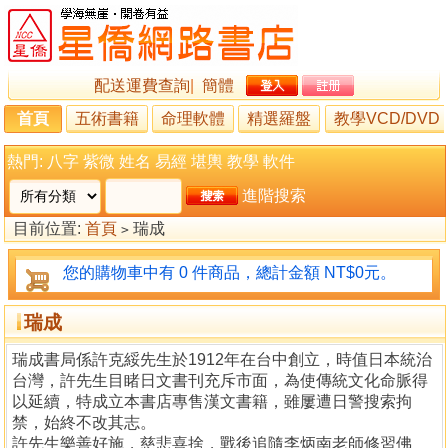
配送運費查詢
|
簡體
首頁
五術書籍
命理軟體
精選羅盤
教學VCD/DVD
熱門:
八字
紫微
姓名
易經
堪輿
教學
軟件
進階搜索
目前位置:
首頁
瑞成
>
您的購物車中有 0 件商品，總計金額 NT$0元。
瑞成
瑞成書局係許克綏先生於1912年在台中創立，時值日本統治
台灣，許先生目睹日文書刊充斥市面，為使傳統文化命脈得
以延續，特成立本書店專售漢文書籍，雖屢遭日警搜索拘
禁，始終不改其志。
許先生樂善好施，慈悲喜捨，戰後追隨李炳南老師修習佛