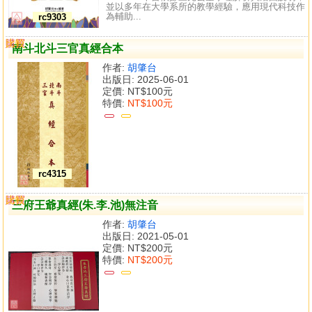
並以多年在大學系所的教學經驗，應用現代科技作
為輔助...
rc9303
購買
比較
南斗北斗三官真經合本
作者:
胡肇台
出版日: 2025-06-01
定價:
NT$100元
特價:
NT$100元
rc4315
購買
比較
三府王爺真經(朱.李.池)無注音
作者:
胡肇台
出版日: 2021-05-01
定價:
NT$200元
特價:
NT$200元