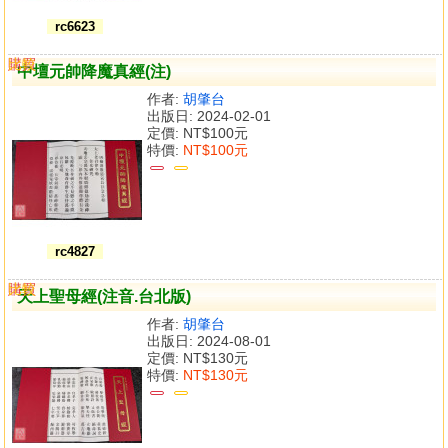
rc6623
購買
比較
中壇元帥降魔真經(注)
作者:
胡肇台
出版日: 2024-02-01
定價:
NT$100元
特價:
NT$100元
rc4827
購買
比較
天上聖母經(注音.台北版)
作者:
胡肇台
出版日: 2024-08-01
定價:
NT$130元
特價:
NT$130元