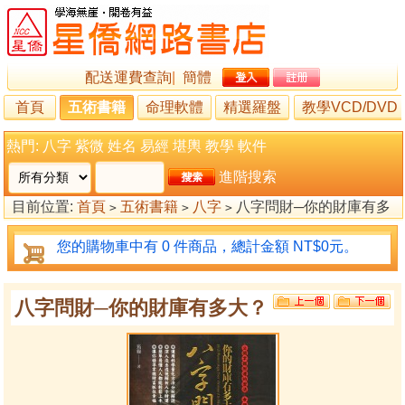
配送運費查詢
|
簡體
首頁
五術書籍
命理軟體
精選羅盤
教學VCD/DVD
熱門:
八字
紫微
姓名
易經
堪輿
教學
軟件
進階搜索
目前位置:
首頁
五術書籍
八字
八字問財─你的財庫有多
>
>
>
大？
您的購物車中有 0 件商品，總計金額 NT$0元。
八字問財─你的財庫有多大？