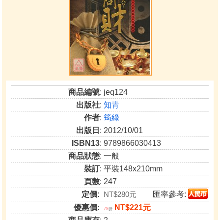
商品編號
: jeq124
出版社
:
知青
作者
:
筠綠
出版日
: 2012/10/01
ISBN13
: 9789866030413
商品狀態
: 一般
裝訂
: 平裝148x210mm
頁數
: 247
定價:
NT$280元
匯率參考:
優惠價:
NT$221元
79
折