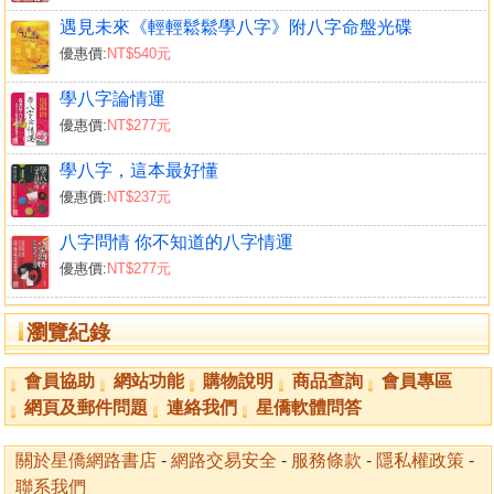
遇見未來《輕輕鬆鬆學八字》附八字命盤光碟
優惠價:
NT$540元
學八字論情運
優惠價:
NT$277元
學八字，這本最好懂
優惠價:
NT$237元
八字問情 你不知道的八字情運
優惠價:
NT$277元
瀏覽紀錄
會員協助
網站功能
購物說明
商品查詢
會員專區
網頁及郵件問題
連絡我們
星僑軟體問答
關於星僑網路書店
-
網路交易安全
-
服務條款
-
隱私權政策
-
聯系我們