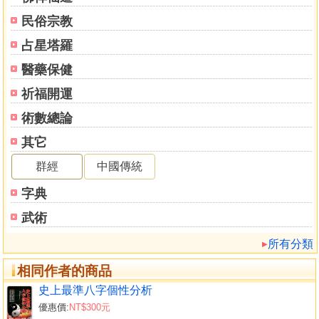
民俗宗教
占星塔羅
醫藥保健
祈福開運
術數總論
其它
群經
中國傳統
字典
武術
所有分類
相同作者的商品
史上最準八字個性分析
優惠價:
NT$300元