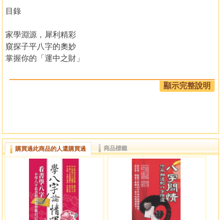
目錄
家學淵源，犀利精彩
窺探子平八字的奧妙
掌握你的「運中之財」
第一章八字裡的財
顯示完整說明
一、五行判斷方式
1、五行生剋簡單介紹
2、五行的財運判斷
二、正財與偏財
商品標籤
購買過此商品的人還購買過
第二章日主與財運
一、日主確認
二、判斷財運好壞原則
第三章大運與流年的財運
各日主財運詳細解說與範例