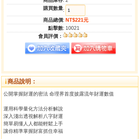
商品庫存
: 2
購買數量
:
商品總價
:
NT$221元
點擊數
: 10021
會員評價：
商品說明：
公開掌握財運的密法 命理界首度披露流年財運數值
運用科學量化方法分析解說
深入淺出透視解析八字財運
簡單易懂人人都能輕鬆上手
讓你精準掌握財富抓住幸福