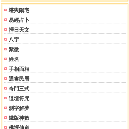
堪輿陽宅
易經占卜
擇日天文
八字
紫微
姓名
手相面相
通書民曆
奇門三式
道壇符咒
測字解夢
鐵版神數
佛禪仙道