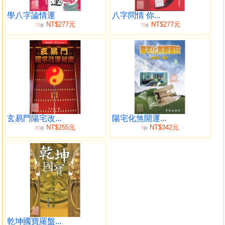
1、甲日主（甲寅、甲辰、甲午、甲申、甲戌、甲子）
2、乙日主（乙卯、乙巳、乙未、乙酉、乙亥、乙丑）
學八字論情運
八字問情 你...
NT$277元
NT$277元
79
79
3、丙日主（丙寅、丙辰、丙午、丙申、丙戌、丙子）
折
折
4、丁日主（丁卯、丁巳、丁未、丁酉、丁亥、丁丑）
5、戊日主（戊寅、戊辰、戊午、戊申、戊戌、戊子）
6、己日主（己卯、己巳、己未、己酉、己亥、己丑）
7、庚日主（庚寅、庚辰、庚午、庚申、庚戌、庚子）
8、辛日主（辛卯、辛巳、辛未、辛酉、辛亥、辛丑）
9、壬日主（壬寅、壬辰、壬午、壬申、壬戌、壬子）
10、癸日主（癸卯、癸巳、癸未、癸酉、癸亥、癸丑）
玄易門陽宅改...
陽宅化煞開運...
NT$255元
NT$342元
85
9
折
折
後記
乾坤國寶羅盤...