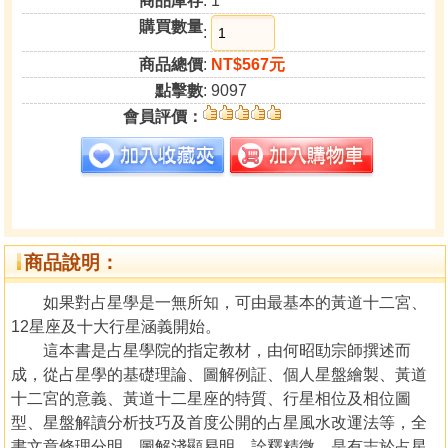
商品庫存
: 1
購買數量
:
商品總價
:
NT$567元
點擊數
: 9097
會員評價：
商品說明：
如果對占星學是一無所知，可由最基本的黃道十二宮、
12星座及十大行星涵義開始。
這本書是占星學院的指定教材，由何昭劻宗師撰述而
成，從占星學的基礎理論、圖解例証、個人星盤繪製、黃道
十二宮的意義、黃道十二星座的特質、行星相位及相位圖
型、星盤解讀分析技巧及首度公開的占星風水改運法等，全
書文章條理分明、圖解淺顯易明，詮釋精微。是有志於占星