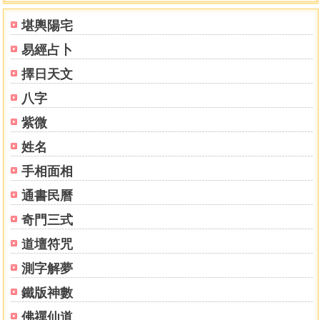
其操控，徒增挫折感。
堪輿陽宅
借助「天命改運法」，能清楚地描述，解釋及預測任何
易經占卜
個人及外在環境的前因後果，尋出觸發事情的關鍵點，從中
入手調整，即能夠改變「生命」軌跡，取得「重生」的契
擇日天文
機！
八字
從這刻開始，您大可不必再浪費時間於一些對您毫無幫
助的人、事、物及計劃上，枉費心血，可集中力量創造康莊
紫微
富裕的生命道路！
姓名
公元二○一二年夏
手相面相
火昱
通書民曆
目錄
奇門三式
關於作者‧何昭劻宗師
道壇符咒
占星大師宣言
測字解夢
序言‧懂「占星」等同「重生」
第一章‧占星給你的好處
鐵版神數
Ⅰ 改善性格就能改運
佛禪仙道