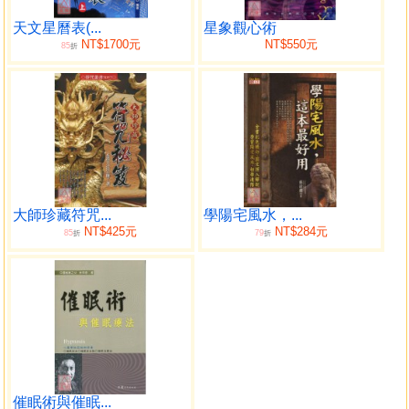
我們是問題的答案
我們像全人類做出承諾
天文星曆表(...
星象觀心術
NT$1700元
NT$550元
85
我們走向一個全新的世界
折
我們跟隨著同一面鼓的節拍
這個世界將會聽到我們的福音
我們在肩膀上撫育著我們的追隨者
我們是宇宙聯盟中強大的人
我們有把握，更多的把握
我們只會勝不會敗
我們不在恐懼
大師珍藏符咒...
學陽宅風水，...
因為宇宙真理俾讓我們重拾美好生命
NT$425元
NT$284元
85
79
折
折
何昭劻（一宗）天星宗師
公元二○一二年六月
英國倫敦
序言‧懂「占星」等同「重生」
上天不言，示之以象，是之應於下者，象之見於上。
因此，從古至今，占星學一直有助於人類了解自己和他
催眠術與催眠...