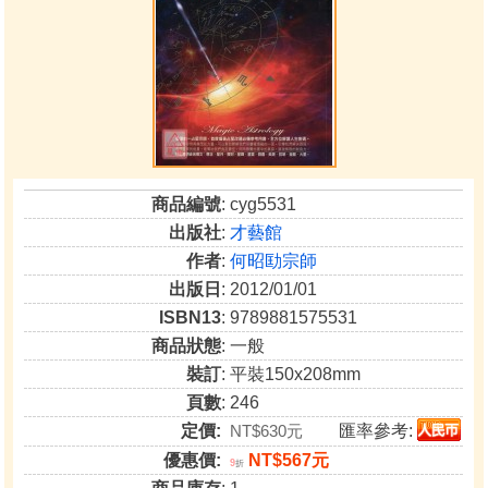
商品編號
: cyg5531
出版社
:
才藝館
作者
:
何昭劻宗師
出版日
: 2012/01/01
ISBN13
: 9789881575531
商品狀態
: 一般
裝訂
: 平裝150x208mm
頁數
: 246
定價:
NT$630元
匯率參考:
優惠價:
NT$567元
9
折