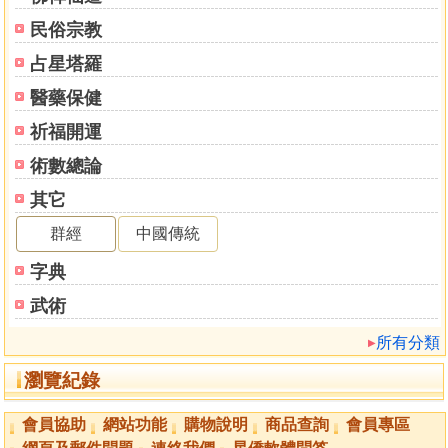
Ⅱ 利用「占星」發達有條路
民俗宗教
Ⅲ 重新構造您的個人命運版圖
Ⅳ 超越傳統術數的改運極限
占星塔羅
第二章‧占星與中國五術的大決戰
醫藥保健
人類生存的４Ｄ原素大揭秘
第三章‧占星是怎麼一回事
祈福開運
簡介
術數總論
Ⅰ 繪畫您的本命星圖
其它
Ⅱ 「八字學」的廣闊差誤
Ⅲ 一宗大師的補充
群經
中國傳統
Ⅳ 「紫微斗數」並非真「占星」
字典
第四章‧星座運程靠譜嗎
Ⅰ 脫離俗世人眼光的個人星座表演
武術
ａ． 疑問一：市面「星座」醞成能看透人的運程嗎？
所有分類
ｂ． 疑問二：「占星術」上那部分看清人的真面目？
第五章‧占星十二宮超易明
瀏覽紀錄
Ⅰ 每宮肩負的人生任務
Ⅱ 透示「十二宮」的功能
會員協助
網站功能
購物說明
商品查詢
會員專區
Ⅲ 上至國家下至個人都靠「十二宮」