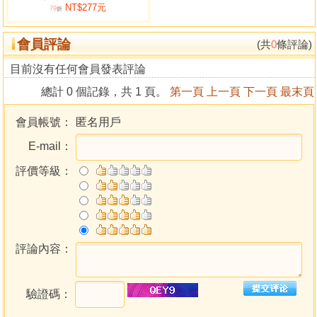
NT$277元
所處的環境。
79
折
坊間流行的占星學，並非真正的「占星」，他們僅論及
會員評論
人出生之時，太陽所在的星座，過於粗淺，不值得一論。
(共
0
條評論)
至於中國占星術《果老星宗》，流傳到十六世紀明代僅
目前沒有任何會員發表評論
存糟粕而散亂的誤差資料，又摻雜許多神煞的迷信成分，無
總計 0 個記錄，共 1 頁。
第一頁
上一頁
下一頁
最末頁
助於幫助清晰了解命運，不值得我們抱殘守缺。
人的命運吉凶是在出生的瞬間幾秒之內註定了六至七
會員帳號：
匿名用戶
成，於下的三四成如果我們不抓緊機會掌握，就祇好隨隨波
E-mail：
逐留任由命運折騰而無力反抗了。
西方占星學經過這幾十年的研究發展，推運算命的準備
評價等級：
率大為提升，成為用於占卜個人命運，預測政治變化、經濟
波動，甚至醫藥和心理學家的趨吉避凶指南。
何昭劻（一宗）宗師是首位華人術數師，將精確無比的
西方占星學，融入中國陰陽五行之規範內，創建了一套嚴謹
與科學兼備「天星改運法」，他不需借助迷信包裝，便能使
評論內容：
眾多渴求了解自己命運的朋友，尋出一條明路，能夠撥開迷
霧尋出突破途徑！
驗證碼：
宗師常言，人們不應固守傳統，時常處於盲目的宿命悲
觀思維內，私底下不安、散漫及迷惑，亦墮入宗教迷信中受