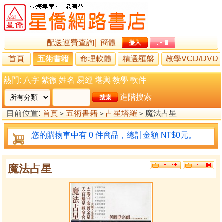
配送運費查詢
|
簡體
首頁
五術書籍
命理軟體
精選羅盤
教學VCD/DVD
熱門:
八字
紫微
姓名
易經
堪輿
教學
軟件
進階搜索
目前位置:
首頁
五術書籍
占星塔羅
魔法占星
>
>
>
您的購物車中有 0 件商品，總計金額 NT$0元。
魔法占星