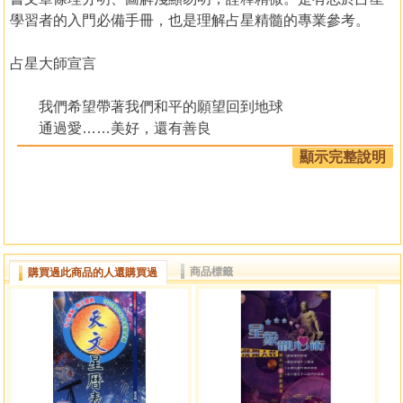
學習者的入門必備手冊，也是理解占星精髓的專業參考。
占星大師宣言
我們希望帶著我們和平的願望回到地球
通過愛……美好，還有善良
我們很健康，生理和心理上
顯示完整說明
我們的精神是勇敢和真實的
我們能實現是因為我們很強大 有紀律
這個世界生病了
我們就是醫生
世界貧血了，我們就是維生素
商品標籤
購買過此商品的人還購買過
世界累了，我們就是能量
我們能讓世界再次健康己來
我們辛勤工作，用真誠，純潔，道德
我們是慈愛的母親和勇敢父親之結晶
我們是愛和勇敢的化身
我們是上天和科學的禮物