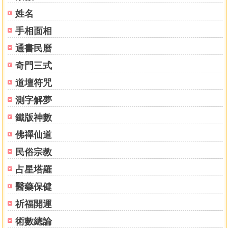
節省能源、能增進健康的超電導面狀加熱系統
不需要充電的超電導電動車
姓名
能夠一奔馳的『 REPS』搭載超電導電動車
手相面相
暗示宇宙能量時代到來的大西義弘的貢獻
通書民曆
第二章 代替石油、核能的宇宙能量
奇門三式
解決能源問題及環境問題的宇宙能量
道壇符咒
充滿宇宙空間的超微粒子、宇宙能量
現代科學無法檢測宇宙能量的理由
測字解夢
真空是能量的寶庫
鐵版神數
氣功的「氣」也是宇宙能量
佛禪仙道
到目前為止開發出來的宇宙能量發電機
宇宙能量發電機的原理
民俗宗教
決定能源政策轉換的「影子世界政府」
占星塔羅
現代科學出現大改變，基礎瓦解
醫藥保健
第三章 保護地球的超燃燒裝置「RBT」革命已經開始了
祈福開運
宇宙能量不只能為電能而已
產生普通熱量五倍以上熱量的酒精燃燒裝置
術數總論