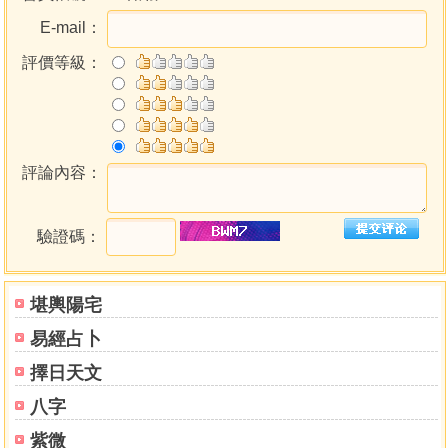
超革命』、『地球文明的超革命』、『奇蹟超醫療治癒難
E-mail：
病』、『宇宙能量領導文明的超轉換』等。
評價等級：
目錄
前言
第一章 夢想的超技術，常溫超電導材料開發出來了
評論內容：
吸收宇宙能量的常溫超電導材料
地球規模的超能源革命已經開始了
因為發現歷史性的超電導現象而得到諾貝爾奬
驗證碼：
日本人大西義弘開發常溫超電導材料
經由各實驗證明其『電阻為零』
堪輿陽宅
人類永久的夢想，常溫超電導材料的神奇用途
超電導的四大條件
易經占卜
現在在市場上使用常溫電導材料的商品
擇日天文
電力儲藏裝置『 REPS』的劃時代五大優點
使電費為零的超電導太陽能發電系統
八字
輕量且強力的超電導馬達
紫微