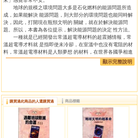
來」感覺非常不安。
地球的規模之環境問題大多是石化燃料的能源問題所造
成，如果能解決 能源問題，則大部分的環境問題也能同時解
決，因此，打開現在瓶頸文明的 關鍵，就在於解決能源問
題。所以，本書為各位提示，解決能源問題的決定 性方法。
一種就是已經開發出常溫超電導材料的超震撼情報，常
溫超電導才料就 是指即使未冷卻，在室溫中也沒有電阻的材
料，常溫超電導材料是人類夢想 的材料，在世界各國爭相進
行關發競爭，日本也已開發出來了。而這個情報 藉著本書，
顯示完整說明
首次公諸於世。
開發出在常溫下電阻為零的常溫超電導材料，就可以大
量儲藏以往認為 不可能儲藏的電，此外，大量的電，幾乎完
全沒有流失就能夠送到遠處。在 各種範疇都掀起技術革新。
以往因為不能儲藏電，因此電力公司要配合最大 使用時的需
商品標籤
購買過此商品的人還購買過
求量來發電。此外，還必須估計送電時的損失來進行發電。
但是 ，今後只要生產必要的電，不必再生產損失的部分，因
此，使得發電機的運 轉率大幅度降低。結果，發電時因為能
源消耗而造成環境污染，可以隨著能 源消耗的減少而確實減
少。