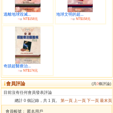
另外一個能源問題的決定性解決方法，就是提示能源的
存在代替石油、 煤及核能，現在地球環境的污染，因為石
油、媒等石化燃料大量消耗所引起 的因素非常大，因此，尋
逃離地球毀滅...
地球文明的超...
NT$158元
NT$158元
79
79
求能代替石油、煤及核能的「乾淨、安全、廉價、 大量存
折
折
在」的能源，但是，一般常識認為目前尚未發現這種理想的
能源。
．．．．．．．．．．．．．．．．．．．．．．．．．
深
野一幸
作者介紹
奇蹟超醫療治...
深野一幸，1941年出生，畢業於東京大學應用物理系理
NT$174元
79
折
學科，為工業博士。以往研究科學無法說明的各種現象，結
果發現地球的科學文明及精神文明都非常落後。
會員評論
(共
0
條評論)
地球文明落後的原因，是因為地球人不知道「宇宙的構
目前沒有任何會員發表評論
造」、「宇宙能量的存在」與「人類的雙重構造」，為了打
開目前陷入瓶頸的地球文明的僵局，掀起宇宙能量革命，改
總計 0 個記錄，共 1 頁。
第一頁
上一頁
下一頁
最末頁
變現代科學，意識改革等啟蒙活動。
主要著書包括『逃離地球毀滅的命運』、『宇宙能量的
會員帳號：
匿名用戶