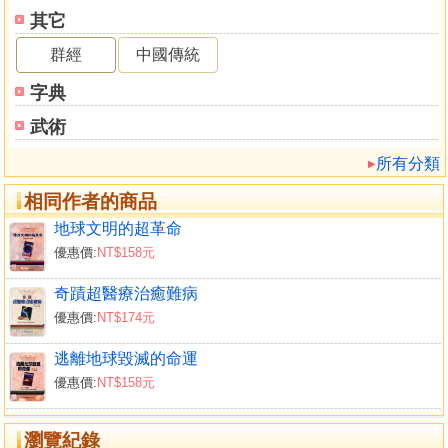
為什麼要使用生物能量當成燃料
其它
「RBT」對地球環境問題掀起一大革命
群經
中國傳統
發熱為汽油兩倍以上的酒精
人類的佳音，能夠消除二氯二氟甲烷氣體所帶來的公告
字典
掀起能源革命的「RBT」的六大優點
武術
能應用於各範圍的「RBT」
需要確立系統，利用生物能量進行綠化地球
所有分類
展開「RBT」的事業
相同作者的商品
消除車子排放廢氣公害的具體對策
開發大幅度改善汽車燃料消費迕裝置的守田芳佑
地球文明的超革命
「MIGHTRON」的秘密在於磁石與發振器
優惠價:
NT$158元
奇蹟超醫療治癒難病
第四章 塑膠瞬間成為燈油的油化還原裝置
優惠價:
NT$174元
地球規模的難題，廢塑膠處理
開發廢棄塑膠革新的處理技術
逃離地球毀滅的命運
達到九十％以上垃圾減量化的安來市
優惠價:
NT$158元
瞬間化為燈油的秘密在於「化學反應堂」
經由成分分析而瞭解技術的獨特性
瀏覽紀錄
油化還原裝置的關鍵在於「宇宙能量反應」