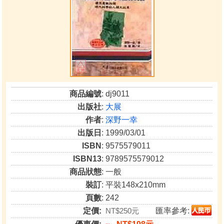
商品編號
: dj9011
出版社
:
大展
作者
:
深野一幸
出版日
: 1999/03/01
ISBN
: 9575579011
ISBN13
: 9789575579012
商品狀態
: 一般
裝訂
: 平裝148x210mm
頁數
: 242
定價:
NT$250元
匯率參考: