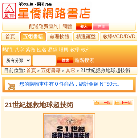
配送運費查詢
|
簡體
首頁
五術書籍
命理軟體
精選羅盤
教學VCD/DVD
熱門:
八字
紫微
姓名
易經
堪輿
教學
軟件
進階搜索
目前位置:
首頁
五術書籍
其它
21世紀拯救地球超技術
>
>
>
您的購物車中有 0 件商品，總計金額 NT$0元。
21世紀拯救地球超技術