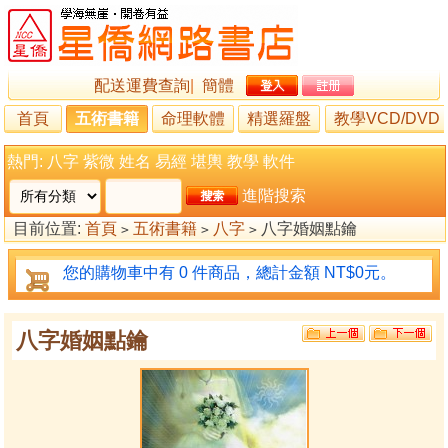
配送運費查詢
|
簡體
首頁
五術書籍
命理軟體
精選羅盤
教學VCD/DVD
熱門:
八字
紫微
姓名
易經
堪輿
教學
軟件
進階搜索
目前位置:
首頁
五術書籍
八字
八字婚姻點鑰
>
>
>
您的購物車中有 0 件商品，總計金額 NT$0元。
八字婚姻點鑰