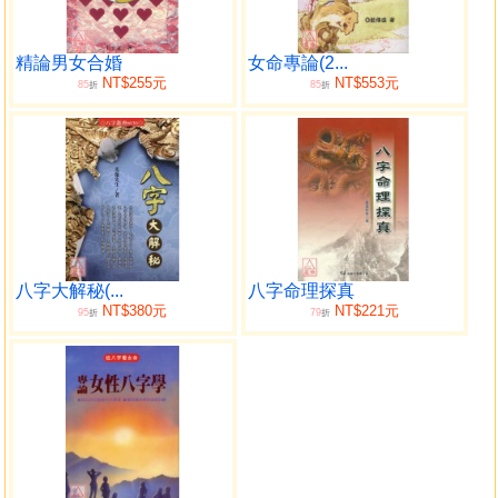
而改善現今存在的婚姻關係，使人人都能變惡緣為良緣，今
後能在婚姻的路途上更順暢，並且能得到真正的幸福和快
樂。
精論男女合婚
女命專論(2...
NT$255元
NT$553元
85
85
這是後學這次著作此書最重大的意義，當然不要忘了，
折
折
要讓自己快樂的過生活，也不要忘了，同時也要能讓別人快
樂，而布施就是能使自己快樂，也能同時讓別人快樂的不二
法門，是故請不要吝惜你的讚美與微笑，因讚美與微笑是人
際關係間最佳的調和劑，也是夫妻生活中不可或缺的潤滑
油。
最後再一次感謝大展出版社，能讓後學有再次服務大家
的機會，也希望日後還有這榮幸，推出新作與大家分享，謹
八字大解秘(...
八字命理探真
此數語以為序。
NT$380元
NT$221元
95
79
折
折
星海釣叟
書序於 歲次甲申年五月
目錄
前言
序文
一、僧尼