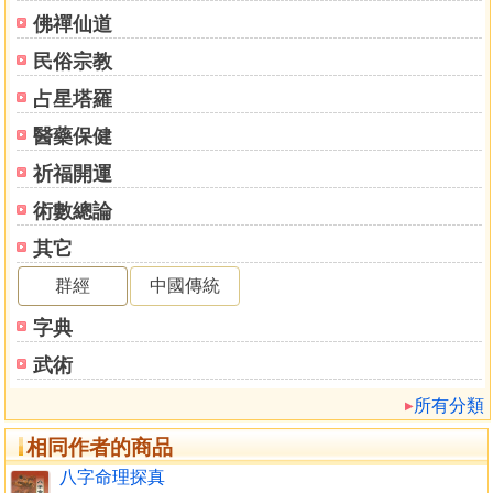
其意涵也。所以，人的幸福跟快樂，雖或有宿命，也須靠自
佛禪仙道
己的努力才有可能獲得。
民俗宗教
有鑑於因時勢的變遷及思想的開放，近年來離婚率不斷
地攀升，內心倍感焦慮與不安，深覺一個從事命理研究者的
占星塔羅
使命與良知的催促，實不忍心看著世間男女因一時的判斷錯
醫藥保健
誤，而鑄成難以挽回的大錯，是以著手作第二本書『八字婚
姻點鑰』來探討隱藏婚姻危機的八字，借此與大家共同警
祈福開運
愓，進一步達到如何認識自己及了解另一半，使人人都能進
術數總論
而改善現今存在的婚姻關係，使人人都能變惡緣為良緣，今
其它
後能在婚姻的路途上更順暢，並且能得到真正的幸福和快
樂。
群經
中國傳統
這是後學這次著作此書最重大的意義，當然不要忘了，
字典
要讓自己快樂的過生活，也不要忘了，同時也要能讓別人快
樂，而布施就是能使自己快樂，也能同時讓別人快樂的不二
武術
法門，是故請不要吝惜你的讚美與微笑，因讚美與微笑是人
所有分類
際關係間最佳的調和劑，也是夫妻生活中不可或缺的潤滑
油。
相同作者的商品
最後再一次感謝大展出版社，能讓後學有再次服務大家
八字命理探真
的機會，也希望日後還有這榮幸，推出新作與大家分享，謹