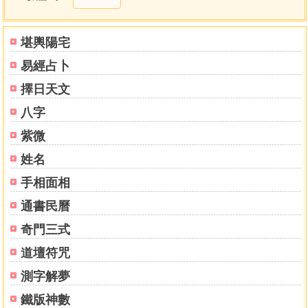
前言
「婚姻是家庭的基礎，家庭是社會的源頭，而社會則是
堪輿陽宅
國家的根本。」所以，有幸福美滿的婚姻，才會有健全溫馨
易經占卜
的家庭，也才有祥和守法的社會，才會締造出進步團結的國
家。
擇日天文
孔子的禮運大同篇說：「男有分，女有歸。」正說明了
八字
婚姻在家庭、社會、國家的整體環節中，扮演了不可或缺的
角色。而我們要如何才能擁有幸福美滿的婚姻生活呢？….
紫微
姓名
序文
手相面相
人的一生，從出生直到死亡，有的人長，有的人短，其
過程的每個階段，都有不同的責任、使命和意義，這當中，
通書民曆
有學習，有成長，有付出，有享受，有歡樂，有悲苦，個中
奇門三式
滋味，五味雜陳，難以用言語道盡，而人的成敗興衰，皆各
不同，自有數理，自有宿命，然天數所定，人力真無法挽回
道壇符咒
焉？實不然也；否則，愚公移山，至誠何來，山雖或不能
測字解夢
移，然其心意已盡，其精神吾人若能效法，哪有不能以誠感
動天地鬼神的。故「事在人為」，「成功在我」之信念實有
鐵版神數