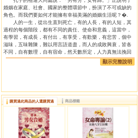
孔子的禮運大同篇說：「男有分，女有歸。」正說明了
婚姻在家庭、社會、國家的整體環節中，扮演了不可或缺的
角色。而我們要如何才能擁有幸福美滿的婚姻生活呢？�.
人的一生，從出生直到死亡，有的人長，有的人短，其
過程的每個階段，都有不同的責任、使命和意義，這當中，
有學習，有成長，有付出，有享受，有歡樂，有悲苦，個中
滋味，五味雜陳，難以用言語道盡，而人的成敗興衰，皆各
不同，自有數理，自有宿命，然天數所定，人力真無法挽回
焉？實不然也；否則，愚公移山，至誠何來，山雖或不能
顯示完整說明
移，然其心意已盡，其精神吾人若能效法，哪有不能以誠感
動天地鬼神的。故「事在人為」，「成功在我」之信念實有
其意涵也。所以，人的幸福跟快樂，雖或有宿命，也須靠自
己的努力才有可能獲得。
有鑑於因時勢的變遷及思想的開放，近年來離婚率不斷
商品標籤
購買過此商品的人還購買過
地攀升，內心倍感焦慮與不安，深覺一個從事命理研究者的
使命與良知的催促，實不忍心看著世間男女因一時的判斷錯
誤，而鑄成難以挽回的大錯，是以著手作第二本書『八字婚
姻點鑰』來探討隱藏婚姻危機的八字，借此與大家共同警
愓，進一步達到如何認識自己及了解另一半，使人人都能進