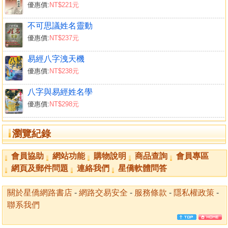
優惠價:
NT$221元
此數語以為序。
星海釣叟 書序於 歲次甲申年五月
不可思議姓名靈動
優惠價:
NT$237元
易經八字洩天機
優惠價:
NT$238元
八字與易經姓名學
優惠價:
NT$298元
瀏覽紀錄
會員協助
網站功能
購物說明
商品查詢
會員專區
網頁及郵件問題
連絡我們
星僑軟體問答
關於星僑網路書店
-
網路交易安全
-
服務條款
-
隱私權政策
-
聯系我們