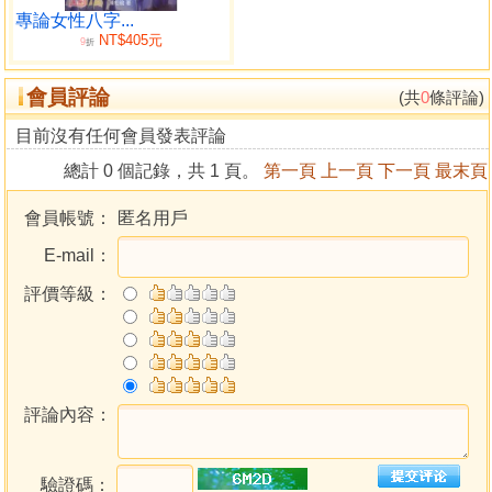
二、喪偶
專論女性八字...
NT$405元
三、妾命
9
折
四、離婚
會員評論
五、同居
(共
0
條評論)
六、娶妾
目前沒有任何會員發表評論
七、落紅塵
總計 0 個記錄，共 1 頁。
第一頁
上一頁
下一頁
最末頁
八、晚婚或不婚
九、出牆
會員帳號：
匿名用戶
十、重婚
E-mail：
十一、雜論－好賭
十二、雜論－多情風流
評價等級：
十三、呻吟煞
十四、十惡大敗
十五、論陰差陽錯
十六、雜論婚姻
十七、論結婚運
評論內容：
十八、日柱沖剋
編後語
驗證碼：