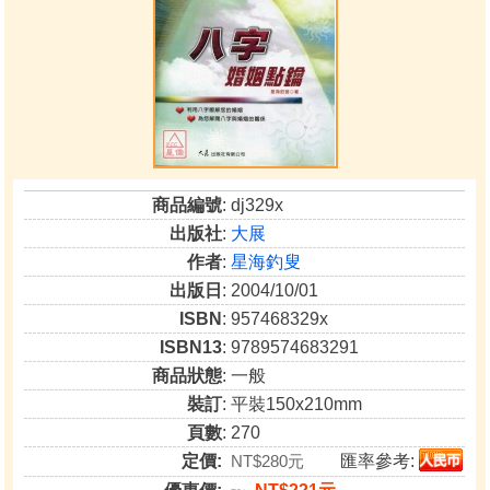
商品編號
: dj329x
出版社
:
大展
作者
:
星海釣叟
出版日
: 2004/10/01
ISBN
: 957468329x
ISBN13
: 9789574683291
商品狀態
: 一般
裝訂
: 平裝150x210mm
頁數
: 270
定價:
NT$280元
匯率參考: