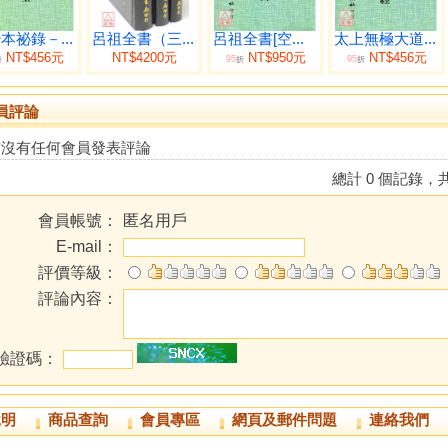
本祕錄－...
呂祖全書（三...
呂祖全書[空...
太上無極大道...
NT$456元
NT$4200元
NT$950元
NT$456元
95
95
折
折
折
員評論
前沒有任何會員發表評論
總計 0 個記錄，共
會員帳號：
匿名用戶
E-mail：
評價等級：
評論內容：
驗證碼：
說明
商品查詢
會員專區
網頁及郵件問題
連絡我們