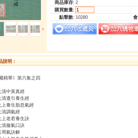
商品庫存
: 2
購買數量
:
點擊數
: 10280
會
品說明：
藏精華》第六集之四
. 太清中黃真經
. 太清遵引養生經
. 太上養生胎息氣經
 太清調氣經
. 太上老君養生訣
. 太清服氣口訣
 莊周氣訣解