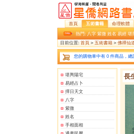
首頁
五術書籍
命理軟體
熱門:
八字
紫微
姓名
易經
堪
目前位置:
首頁
>
五術書籍
>
佛禪仙
您的購物車中有 0 件商品，總計
堪輿陽宅
長
易經占卜
擇日天文
八字
紫微
姓名
手相面相
通書民曆