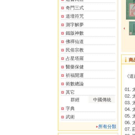
奇門三式
道壇符咒
測字解夢
鐵版神數
佛禪仙道
民俗宗教
占星塔羅
商
醫藥保健
祈福開運
《道
術數總論
01
其它
02
群經
中國傳統
03
字典
04.
05
武術
06
所有分類
07.