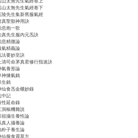
. 嵩山太無先生氣經卷上
. 嵩山太無先生氣經卷下
. 延陵先生集新舊服氣經
. 諸真聖胎神用訣
 胎息抱一歌
. 幼真先生服內元炁訣
 胎息精微論
 服氣精義論
. 氣法要妙至訣
. 上清司命茅真君修行指迷訣
 神氣養形論
 存神煉氣銘
 保生銘
. 神仙食炁金櫃妙錄
 枕中記
 養性延命錄
. 三洞樞機雜說
. 彭祖攝生養性論
. 孫真人攝養論
. 抱朴子養生論
. 神仙服食靈草方