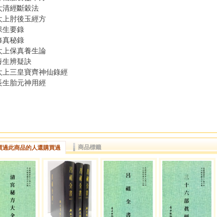
. 太清經斷穀法
. 太上肘後玉經方
 保生要錄
 修真秘錄
. 太上保真養生論
 養生辨疑訣
. 太上三皇寶齊神仙錄經
. 長生胎元神用經
商品標籤
買過此商品的人還購買過