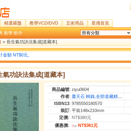
精選羅盤
教學VCD/DVD
五術用品
星僑首頁
輿
教學
軟件
道
>
長生氣功訣法集成[道藏本]
金額 NT$0元。
生氣功訣法集成[道藏本]
商品編號
: ziyu0604
作者
:
蕭天石 輯錄,全部道藏精鐘長生氣功祕法凡八十五種,歷代聖真傳述
ISBN13
: 9785550180570
裝訂
: 平裝148x210mm
定價:
NT$380元
優惠價:
NT$361元
95
折