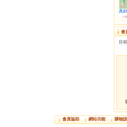
真鈔
95
會
目
會員協助
網站功能
購物