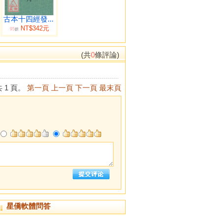
古本十四經發...
NT$342元
95
折
(共
0
條評論)
 1 頁。
第一頁
上一頁
下一頁
最末頁
星僑軟體問答