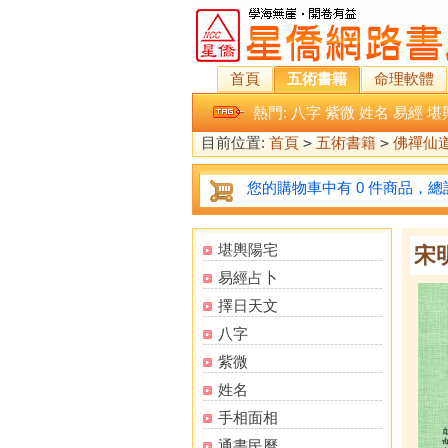
首頁
五術書籍
命理軟體
熱門:
八字
紫微
姓名
易經
堪
目前位置:
首頁
>
五術書籍
>
佛禪仙
您的購物車中有 0 件商品，總計
堪輿陽宅
宋
易經占卜
擇日天文
八字
紫微
姓名
手相面相
通書民曆