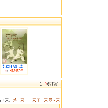
李雅軒楊氏太...
NT$450元
9
折
(共
0
條評論)
 1 頁。
第一頁
上一頁
下一頁
最末頁