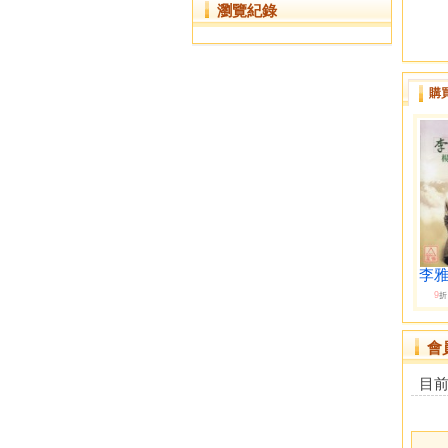
瀏覽紀錄
購
李雅
9
折
會
目