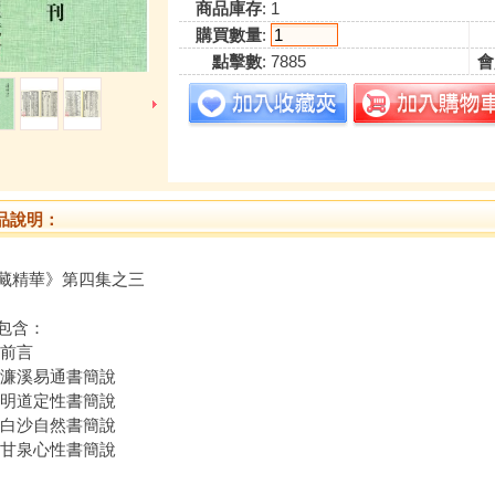
商品庫存
: 1
購買數量
:
點擊數
: 7885
會
品說明：
藏精華》第四集之三
包含：
道前言
子濂溪易通書簡說
子明道定性書簡說
子白沙自然書簡說
子甘泉心性書簡說