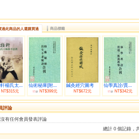
商品標籤
買過此商品的人還購買過
軒楊氏太...
仙術秘庫[附...
鍼灸經穴圖考
仙學真詮/貫...
NT$315元
NT$399元
NT$672元
NT$342元
95
95
折
折
員評論
前沒有任何會員發表評論
總計 0 個記錄，共