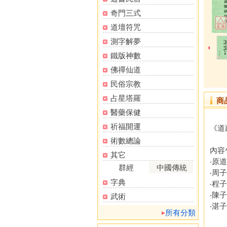
奇門三式
道壇符咒
測字解夢
鐵版神數
佛禪仙道
民俗宗教
占星塔羅
商
醫藥保健
祈福開運
《道
術數總論
內容
其它
‧原
群經
中國傳統
‧周
字典
‧程
‧陳
武術
‧湛
所有分類