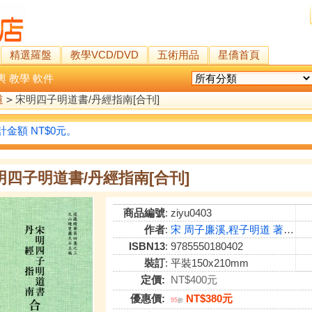
精選羅盤
教學VCD/DVD
五術用品
星僑首頁
輿
教學
軟件
道
>
宋明四子明道書/丹經指南[合刊]
金額 NT$0元。
明四子明道書/丹經指南[合刊]
商品編號
: ziyu0403
作者
:
宋 周子廉溪,程子明道 著,明 陳子白沙,湛子甘泉 著,三陽到人 張松谷 著,蕭天石 編
ISBN13
: 9785550180402
裝訂
: 平裝150x210mm
定價:
NT$400元
優惠價:
NT$380元
95
折