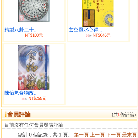
精製八卦二十...
玄空風水心得...
NT$100元
NT$646元
95
折
陳怡魁食物改...
NT$255元
85
折
會員評論
(共
0
條評論)
目前沒有任何會員發表評論
總計 0 個記錄，共 1 頁。
第一頁
上一頁
下一頁
最末頁