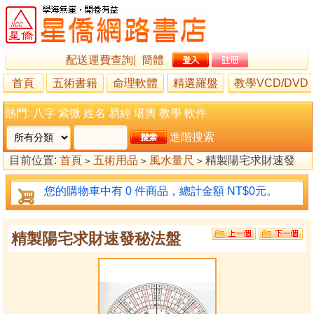
配送運費查詢
|
簡體
首頁
五術書籍
命理軟體
精選羅盤
教學VCD/DVD
熱門:
八字
紫微
姓名
易經
堪輿
教學
軟件
進階搜索
目前位置:
首頁
五術用品
風水量尺
精製陽宅求財速發
>
>
>
秘法盤
您的購物車中有 0 件商品，總計金額 NT$0元。
精製陽宅求財速發秘法盤