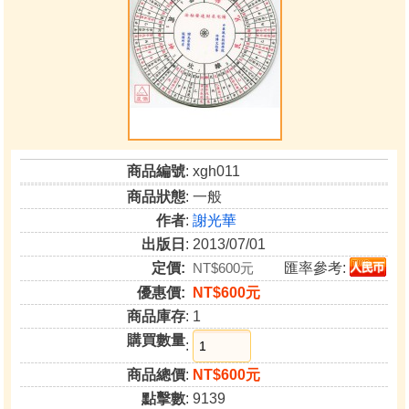
商品編號
: xgh011
商品狀態
: 一般
作者
:
謝光華
出版日
: 2013/07/01
定價:
NT$600元
匯率參考:
優惠價:
NT$600元
商品庫存
: 1
購買數量
:
商品總價
:
NT$600元
點擊數
: 9139