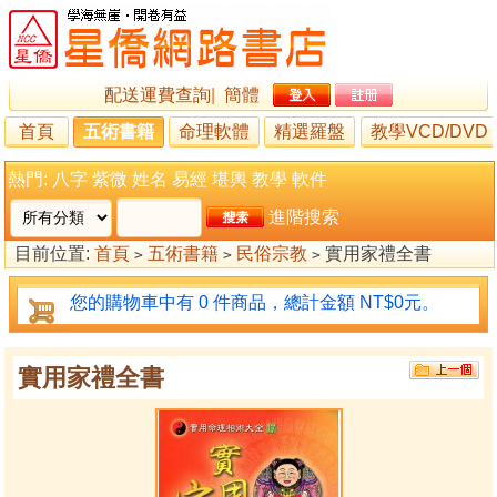
配送運費查詢
|
簡體
首頁
五術書籍
命理軟體
精選羅盤
教學VCD/DVD
熱門:
八字
紫微
姓名
易經
堪輿
教學
軟件
進階搜索
目前位置:
首頁
五術書籍
民俗宗教
實用家禮全書
>
>
>
您的購物車中有 0 件商品，總計金額 NT$0元。
實用家禮全書