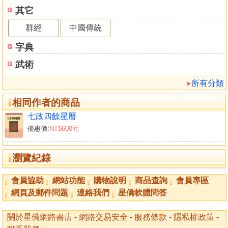
治喪儀禮 如今祭文
其它
卷八
群經
中國傳統
喪祭八禮
告遷祔祭
字典
時祭儀禮
武術
封贈告祖
拜懺設齋
所有分類
年節故事
相同作者的商品
祀神禮儀
弔輓聯對
七政四餘星曆
優惠價:
NT$600元
瀏覽紀錄
會員協助
網站功能
購物說明
商品查詢
會員專區
網頁及郵件問題
連絡我們
星僑軟體問答
關於星僑網路書店
-
網路交易安全
-
服務條款
-
隱私權政策
-