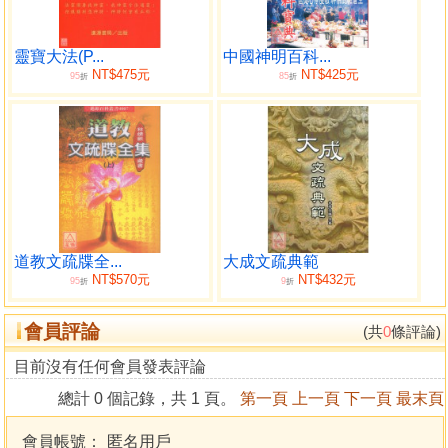
序
世之尊崇朱子家禮久矣迄清初呂羽仲前輩家禮大成雖較多帙
靈寶大法(P...
中國神明百科...
NT$475元
NT$425元
95
85
然皆祖朱子家禮之法可謂爲世之用矣惟歷時既久不無今昔或
折
折
異況印版老而字畫多失真不容不再重新付梓乘此余爲校對並
以昔有雜論之繁者畧刪之今有簡便之宜者稍增之以俟大雅訂
正而俾居家有家禮之遵依矣
中華民國十一年秋 鷺江 楊鑑曉潭 識
目錄
道教文疏牒全...
大成文疏典範
卷一
NT$570元
NT$432元
95
9
折
折
學禮要務
冠筓柝義
會員評論
(共
0
條評論)
人事類語
目前沒有任何會員發表評論
晏禮投刺
百忍治家
總計 0 個記錄，共 1 頁。
第一頁
上一頁
下一頁
最末頁
治家先禮
卷二
會員帳號：
匿名用戶