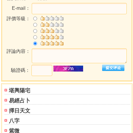
帖式稱呼
E-mail：
往來拜帖
評價等級：
卷三
人品稱呼
時令名號
物類稱呼
交結稱頌
評論內容：
自謙男女
冠筓要禮
卷四
驗證碼：
婚姻儀禮 婚書中如陳林吳鄭方宋柯黃程周王謝鄒魏消江
此十六姓配成婚書內故世系中部富賛
堪輿陽宅
婚書禮帖 古今參攷
結婚新式
易經占卜
卷五
擇日天文
世系事蹟
祝壽式
八字
壽文式
紫微