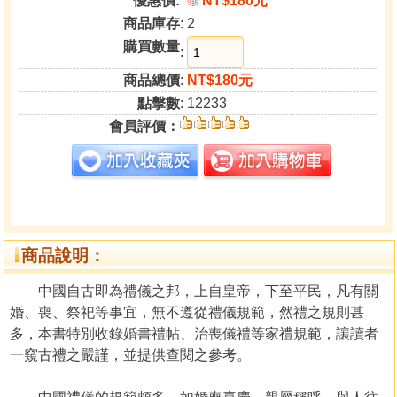
優惠價:
NT$180元
9
折
商品庫存
: 2
購買數量
:
商品總價
:
NT$180元
點擊數
: 12233
會員評價：
商品說明：
中國自古即為禮儀之邦，上自皇帝，下至平民，凡有關
婚、喪、祭祀等事宜，無不遵從禮儀規範，然禮之規則甚
多，本書特別收錄婚書禮帖、治喪儀禮等家禮規範，讓讀者
一窺古禮之嚴謹，並提供查閱之參考。