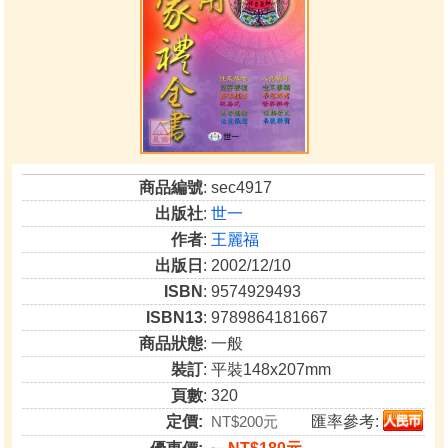
商品編號
: sec4917
出版社
:
世一
作者
:
王麗福
出版日
: 2002/12/10
ISBN
: 9574929493
ISBN13
: 9789864181667
商品狀態
: 一般
裝訂
: 平裝148x207mm
頁數
: 320
定價:
NT$200元
匯率參考: