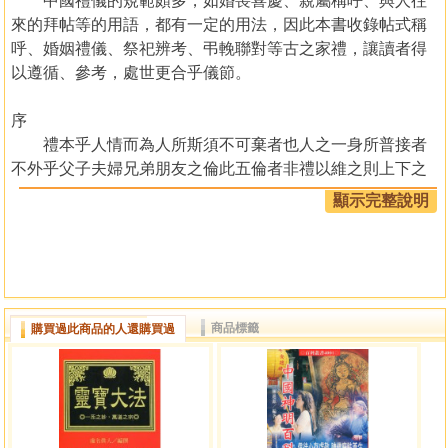
中國禮儀的規範頗多，如婚喪喜慶、親屬稱呼、與人往
來的拜帖等的用語，都有一定的用法，因此本書收錄帖式稱
呼、婚姻禮儀、祭祀辨考、弔輓聯對等古之家禮，讓讀者得
以遵循、參考，處世更合乎儀節。
序
禮本乎人情而為人所斯須不可棄者也人之一身所普接者
不外乎父子夫婦兄弟朋友之倫此五倫者非禮以維之則上下之
分亂親疏之等淆生而男女冠婚死而祖父葬祭皆莫知折衷將何
顯示完整說明
以立於大地間故制禮始自中古由來舊矣而家禮一書自 紫陽
夫子所折衷而攷定或酌風氣異同或參正俗書尚務使禮之行天
地間者犁然有當於人心漳俗親 承紫陽遺澤雖世代數易縉紳
士類秉禮者不少特山陬海隅平素少詩書之澤者未必盡能通曉
年來漳之士君子起而增删之使冠婚喪祭之禮復昭於世功非淺
商品標籤
購買過此商品的人還購買過
鮮第議論不無異同購求難別取舍茲余不揣固陋妄輯前哲遺言
畧參時賢著作俾世之君子便於觀覽未知高明其許我否
雍正己卯仲秋
呂子振羽仲氏謹識