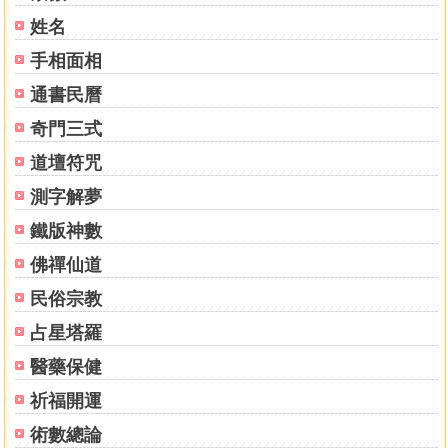
卷六
喪祭總論
姓名
初喪辨考
手相面相
衣制辨考
通書民曆
明器辨考
稱呼辨考
奇門三式
服制辨考
道壇符咒
弔慰辨考
營葬辨考
測字解夢
祀禮辨考
鐵版神數
祭祀辨考
佛禪仙道
初喪儀禮
服制等殺
民俗宗教
五服制度
占星塔羅
治喪什儀
弔賻禮儀
醫藥保健
屏白訃文 今大家用之
祈福開運
卷七
誄軸祭文
術數總論