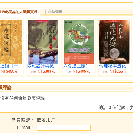
商品標籤
買過此商品的人還購買過
通鑑《一...
陽宅設計與救...
六爻過三關(...
命理秘本造化...
NT$450元
NT$383元
NT$405元
NT$255元
85
9
85
折
折
折
員評論
前沒有任何會員發表評論
總計 0 個記錄，共
會員帳號：
匿名用戶
E-mail：