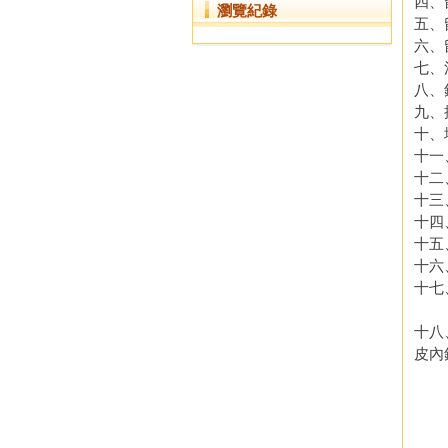
四、
瀏覽紀錄
五、
六、
七、
八、
九、
十、
十一
十二
十三
十四
十五
十六
十七
臨
十八
皮內