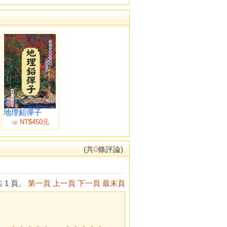
地理鉛彈子
NT$450元
9
折
(共
0
條評論)
 1 頁。
第一頁
上一頁
下一頁
最末頁