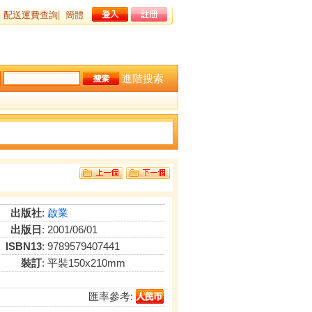
配送運費查詢
|
簡體
進階搜索
出版社
:
啟業
出版日
: 2001/06/01
ISBN13
: 9789579407441
裝訂
: 平裝150x210mm
匯率參考: