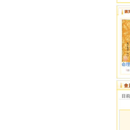
購
命理
9
折
會
目