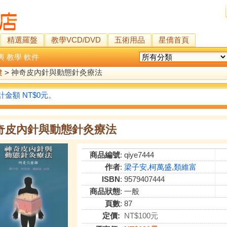
精選羅盤
教學VCD/DVD
五術用品
星僑首頁
輿
教學
軟件
健
>
神奇皮內針與動態針灸療法
金額 NT$0元。
奇皮內針與動態針灸療法
商品編號
: qiye7444
作者
:
梁子安,柯萬盛,類維富
ISBN
: 9579407444
商品狀態
: 一般
頁數
: 87
定價:
NT$100元