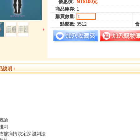
優惠價:
NT$100元
商品庫存
: 1
購買數量
:
點擊數
: 9512
會
品說明：
概論
淺刺
依據病情決定深淺刺法