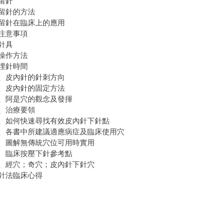
留針
留針的方法
留針在臨床上的應用
注意事項
針具
操作方法
埋針時間
、皮內針的針刺方向
、皮內針的固定方法
、阿是穴的觀念及發揮
、治療要領
、如何快速尋找有效皮內針下針點
、各書中所建議適應病症及臨床使用穴
、圖解無傳統穴位可用時實用
床按壓下針參考點
、經穴；奇穴；皮內針下針穴
針法臨床心得