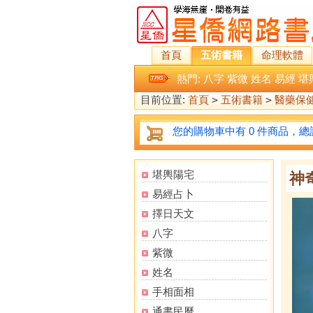
首頁
五術書籍
命理軟體
熱門:
八字
紫微
姓名
易經
堪
目前位置:
首頁
>
五術書籍
>
醫藥保
您的購物車中有 0 件商品，總計
堪輿陽宅
神
易經占卜
擇日天文
八字
紫微
姓名
手相面相
通書民曆