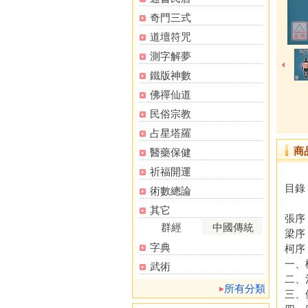
奇門三式
道壇符咒
測字解夢
鐵版神數
佛禪仙道
民俗宗教
占星塔羅
商
醫藥保健
祈福開運
目錄
術數總論
其它
張序
群經
中國傳統
梁序
字典
柯序
一、
武術
二、
所有分類
三、