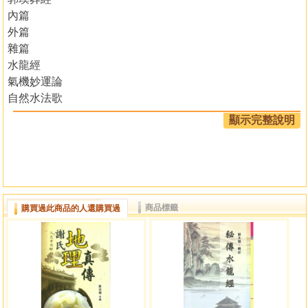
內篇
外篇
雜篇
水龍經
氣機妙運論
自然水法歌
十八格圖
顯示完整說明
郭景純水鉗賦
星鈐篇
水群肖象格說
諸格五十八圖
論枝幹
商品標籤
購買過此商品的人還購買過
論五星
論四獸
論形局
論異形
論池沼井橋
原書總論