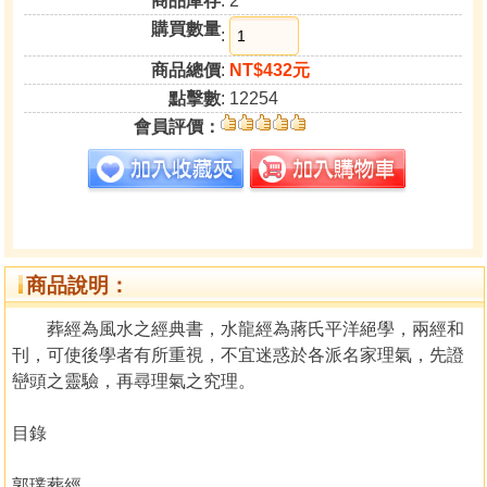
商品庫存
: 2
購買數量
:
商品總價
:
NT$432元
點擊數
: 12254
會員評價：
商品說明：
葬經為風水之經典書，水龍經為蔣氏平洋絕學，兩經和
刊，可使後學者有所重視，不宜迷惑於各派名家理氣，先證
巒頭之靈驗，再尋理氣之究理。
目錄
郭璞葬經