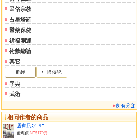
民俗宗教
占星塔羅
醫藥保健
祈福開運
術數總論
其它
群經
中國傳統
字典
武術
所有分類
相同作者的商品
居家風水DIY
優惠價:
NT$179元