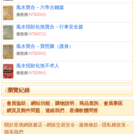
風水寶合－六帝古錢篇
優惠價:
NT$359元
風水招財化煞寶合－行車安全篇
優惠價:
NT$422元
風水寶合－寶照圖（護身）
優惠價:
NT$359元
風水招財化煞不求人
優惠價:
NT$288元
瀏覽紀錄
會員協助
網站功能
購物說明
商品查詢
會員專區
網頁及郵件問題
連絡我們
星僑軟體問答
關於星僑網路書店
-
網路交易安全
-
服務條款
-
隱私權政策
-
聯系我們