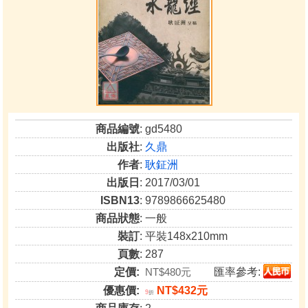
商品編號
: gd5480
出版社
:
久鼎
作者
:
耿鉦洲
出版日
: 2017/03/01
ISBN13
: 9789866625480
商品狀態
: 一般
裝訂
: 平裝148x210mm
頁數
: 287
定價:
NT$480元
匯率參考:
優惠價:
NT$432元
9
折