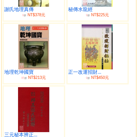
水龍尋脈歌
諸格一百八十七圖
謝氏地理真傳
秘傳水龍經
NT$378元
NT$225元
9
9
附錄
折
折
地理乾坤國寶
正一改運招財...
NT$213元
NT$450元
85
9
折
折
三元秘本辨正...