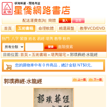
配送運費查詢
|
簡體
首頁
五術書籍
命理軟體
精選羅盤
教學VCD/DVD
熱門:
八字
紫微
姓名
易經
堪輿
教學
軟件
進階搜索
目前位置:
首頁
五術書籍
堪輿陽宅
郭璞葬經‧水龍經
>
>
>
您的購物車中有 0 件商品，總計金額 NT$0元。
郭璞葬經‧水龍經