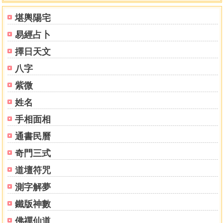
堪輿陽宅
易經占卜
擇日天文
八字
紫微
姓名
手相面相
通書民曆
奇門三式
道壇符咒
測字解夢
鐵版神數
佛禪仙道