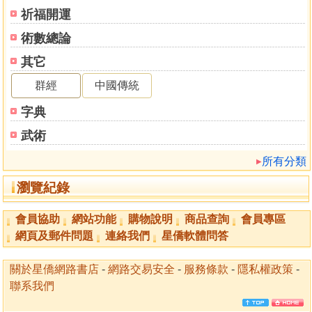
祈福開運
術數總論
其它
群經
中國傳統
字典
武術
所有分類
瀏覽紀錄
會員協助
網站功能
購物說明
商品查詢
會員專區
網頁及郵件問題
連絡我們
星僑軟體問答
關於星僑網路書店
-
網路交易安全
-
服務條款
-
隱私權政策
-
聯系我們