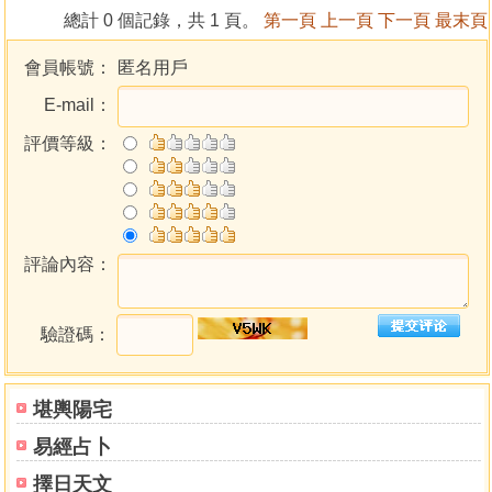
近玄關的房間
總計 0 個記錄，共 1 頁。
第一頁
上一頁
下一頁
最末頁
房間
飲茶間
會員帳號：
匿名用戶
老人、幼兒及病人的房間
E-mail：
孩童房間
雇用者的房間
評價等級：
廚房
浴室
廁所
一樓與二樓
評論內容：
階梯
窗戶
神位和佛壇
驗證碼：
樹木與庭院
倉庫及儲藏室
井
堪輿陽宅
依色彩及形態來調節
易經占卜
擇日天文
第三章 實例篇