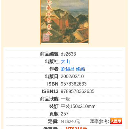
商品編號
: ds2633
出版社
:
大山
作者
:
劉錦昌 修編
出版日
: 2002/02/10
ISBN
: 9578362633
ISBN13
: 9789578362635
商品狀態
: 一般
裝訂
: 平裝150x210mm
頁數
: 257
定價:
NT$240元
匯率參考: