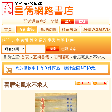
配送運費查詢
|
簡體
首頁
五術書籍
命理軟體
精選羅盤
教學VCD/DVD
熱門:
八字
紫微
姓名
易經
堪輿
教學
軟件
進階搜索
目前位置:
首頁
五術書籍
堪輿陽宅
看厝宅風水不求人
>
>
>
您的購物車中有 0 件商品，總計金額 NT$0元。
看厝宅風水不求人