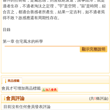
條件的控制者，是屬惡感，則會敗絕衰退，諸事阻滯，就是
適者生存，不適者淘汰之定理，”宇”是空間，”宙”是時間，綜
合言之，都適合善感者所產生，結果一定吉利，如不適者焉
得不敗？故感應還有周期性存在。
目錄
第一章 住宅風水的科學
住宅風水是科學的
顯示完整說明
命運學之於風水
選擇土地建房子的條件
方位與大氣
地勢的看法
商品標籤
第二章 住宅空間設計與色彩風水
會員才可增加商品標籤
關於宅地
宅地與房屋的伸展缺陷
會員評論
(共
0
條評論)
門與玄關
隔間設計
目前沒有任何會員發表評論