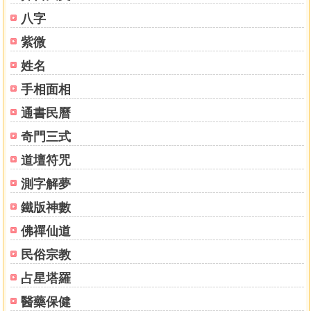
改凶相為吉相的實例
八字
改變店舖出入品例業上升的實例
紫微
改變辦公桌位子，使效率提高的例子
改裝門面使生意興隆的冷飲店例子
姓名
改裝作業間的室內顏色，使作業效率提高的例子
手相面相
改變書房使成績提高的例子
改裝書房使成績提高的例子
通書民曆
改變粗暴個性的例子
奇門三式
道壇符咒
第四章 家相的知識
選擇好的地相及好的家相之秘訣
測字解夢
鐵版神數
佛禪仙道
民俗宗教
占星塔羅
醫藥保健