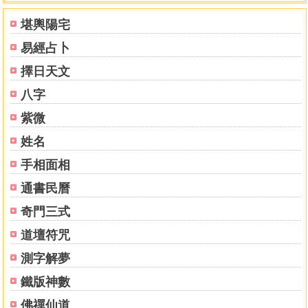
第十一章 十二星座代表名人
堪輿陽宅
第十二章 十二星座名人實例
易經占卜
一．白羊座人物實例：成龍
二．金牛座人物實例：瓦倫鐵諾
擇日天文
三．雙子座人物實例：瑪麗蓮．夢露
八字
四．巨蟹座人物實例：溫莎公爵
五．獅子座人物實例：蕭薔
紫微
六．室女座人物實例：史恩．康納萊
姓名
七．天秤座人物實例：劉德華
手相面相
八．天蠍座人物實例：林志穎
九．人馬座人物實例：李小龍
通書民曆
十．魔羯座人物實例：艾維斯．普里斯萊
奇門三式
十一．寶瓶座人物實例：莫札特
十二．雙魚座人物實例：伊莉莎白．泰勒
道壇符咒
測字解夢
第十三章 愛情合盤與合作星盤分析
星象影響藝人特質與性格
鐵版神數
王力宏與李玟
佛禪仙道