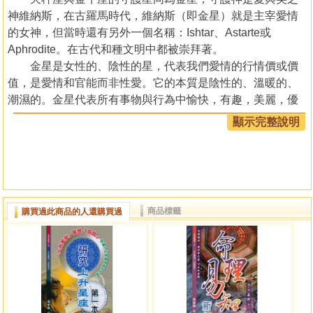
神維納斯，在古羅馬時代，維納斯（即金星）就是主宰愛情
的女神，但當時還有另外一個名稱：Ishtar、Astarte或
Aphrodite。在古代和種文明中都被崇拜著。
金星是女性的、陰性的星，代表我們愛情的行情價或價
值，是愛情和官能而非性愛。它的本質是陰性的、溫暖的、
潮濕的。金星代表所有事物與行為中愉快，有趣，美麗，優
雅與有吸引力的。出生星盤中金星相位強的人，可以成為藝
顯示完整說明
術家，或是追求歡樂、沈迷享樂的人，位置不佳的金星，往
往熱衷於酒色財氣，而且過度沈溺。
作者簡介
【黃家騁】
商品標籤
購買過此商品的人還購買過
1948年1月，出生於台北，中華民國易經學會理事暨易經主
講、華岡傳統醫學會副會長、港九中醫師公會永遠名譽會
長。中華易學月刊專論數十篇，媒體專欄超過三千篇。著作
易學提要、易學與醫學之綜合研究、洪範易知、易術概要、
七政三王真躔萬年星曆、星海辭林六巨冊等。講授易經、天
文、中西星象、三元地理、擇日等卅餘年。