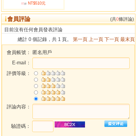
NT$510元
金星的基本認識
85
折
金星的廟旺陷弱 金星的基本影響
會員評論
金星對身體的影響
(共
0
條評論)
金星的正面特徵 金星的負面特徵
目前沒有任何會員發表評論
總計 0 個記錄，共 1 頁。
第一頁
上一頁
下一頁
最末頁
第三章 金星和友誼
第一節 友誼與愛情的異同
會員帳號：
匿名用戶
第二節 友誼與愛情的關聯
E-mail：
第三節 把握友誼愛情的異同
評價等級：
第四章 太陽在黃道星座的愛情
第五章 月球在黃道星座的愛情
第六章 十二星座適合的感情
第七章 金星和先天星座的感應
第八章 金星在後天宮位的影響
評論內容：
第九章 幸福婚姻的因素
第一節 黃道十二宮的結合
驗證碼：
第二節 十二星座的婚配
第十章 十二星座相稱和不相稱的對象