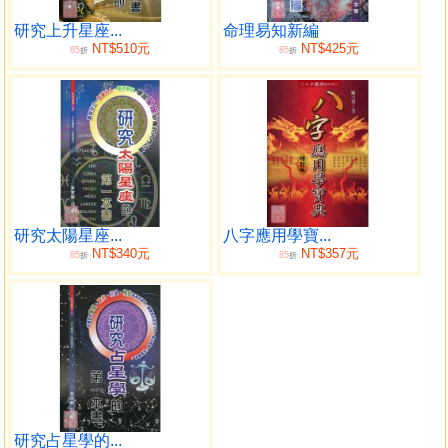
目錄
研究上升星座...
命理易知新編
NT$510元
NT$425元
85
85
折
折
序
第一章 星象學概論
第一節 星象學的基本認識
第二節 黃道十二宮
第三節 後天十二宮
第四節 十大行星
研究太陽星座...
八字應用學寶...
第二章 天文與星象學上的金星
NT$340元
NT$357元
85
85
折
折
第一節 天文學上的金星
基本認識
金星的表面
金星的溫室效果
第二節 星象學上的金星
金星的神話
金牛座守護星的金星
天秤座守護星的神話
研究占星學的...