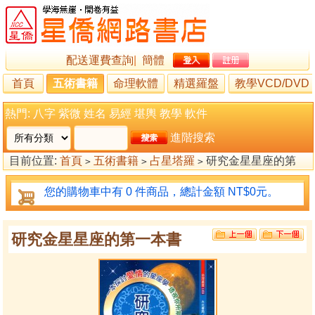
配送運費查詢
|
簡體
首頁
五術書籍
命理軟體
精選羅盤
教學VCD/DVD
熱門:
八字
紫微
姓名
易經
堪輿
教學
軟件
進階搜索
目前位置:
首頁
五術書籍
占星塔羅
研究金星星座的第
>
>
>
一本書
您的購物車中有 0 件商品，總計金額 NT$0元。
研究金星星座的第一本書