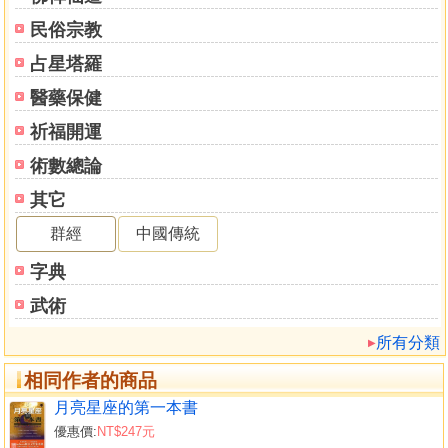
吳奇隆與徐若瑄
民俗宗教
陳曉東和梁詠琪
謝祖武和張玉燕
占星塔羅
黎明與舒琪
醫藥保健
張智霖和袁詠儀
蕭薔和林瑞陽
祈福開運
林志穎與徐懷玉
術數總論
林志穎、柯佳青
其它
林志穎和林心如
蘇有朋、趙薇
群經
中國傳統
由王菲婚變談起
字典
王菲和謝霆鋒
王菲與張惠妹
武術
張惠妹與張雨生
所有分類
張惠妹和周立璟
鄧麗君的命理病理與感情
相同作者的商品
苦情花－－論于楓自殺
月亮星座的第一本書
由九七激盪談情緒管－－白曉燕事件
優惠價:
NT$247元
白冰冰星盤分析