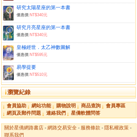
情緒管理徐璐事件
研究太陽星座的第一本書
張菲的愛情
優惠價:
NT$340元
陳靖怡之逝
陳靖怡與李正克
研究月亮星座的第一本書
陳靖怡的人相分析 鶴隱山人
優惠價:
NT$340元
我與陳靖怡
皇極經世．太乙神數圖解
黃義交的愛恨情仇
優惠價:
NT$595元
「神鵰俠侶」楊過與小龍女
用星座看楊過的性格與命運
易學提要
用星座看小龍女的性格與命運
優惠價:
NT$510元
《雪山飛狐》飛孤外傳中的愛情故事
柯林頓桃花事件
瀏覽紀錄
黛安娜的姻緣路
談麥可．麗莎的婚姻
會員協助
網站功能
購物說明
商品查詢
會員專區
「室女－－雙魚」話題許純美
網頁及郵件問題
連絡我們
星僑軟體問答
西洋星座看蕭薔、許純美
關於星僑網路書店
-
網路交易安全
-
服務條款
-
隱私權政策
-
第十四章 風水是「救貧」之學
聯系我們
如何改善住宅的風水