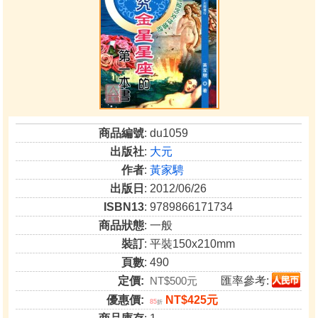
商品編號
: du1059
出版社
:
大元
作者
:
黃家騁
出版日
: 2012/06/26
ISBN13
: 9789866171734
商品狀態
: 一般
裝訂
: 平裝150x210mm
頁數
: 490
定價:
NT$500元
匯率參考:
優惠價:
NT$425元
85
折