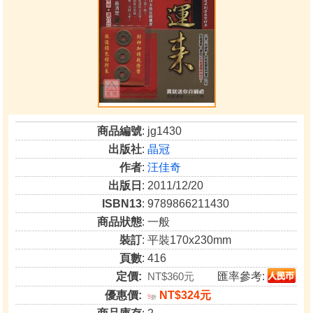
商品編號
: jg1430
出版社
:
晶冠
作者
:
汪佳奇
出版日
: 2011/12/20
ISBN13
: 9789866211430
商品狀態
: 一般
裝訂
: 平裝170x230mm
頁數
: 416
定價:
NT$360元
匯率參考:
優惠價:
NT$324元
9
折