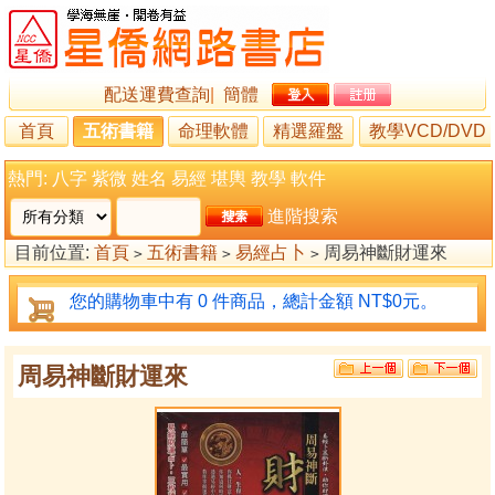
配送運費查詢
|
簡體
首頁
五術書籍
命理軟體
精選羅盤
教學VCD/DVD
熱門:
八字
紫微
姓名
易經
堪輿
教學
軟件
進階搜索
目前位置:
首頁
五術書籍
易經占卜
周易神斷財運來
>
>
>
您的購物車中有 0 件商品，總計金額 NT$0元。
周易神斷財運來