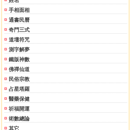
姓名
38．睽︰財運不暢通，宜韜光養晦
手相面相
39．蹇︰謹慎評估，才不致意外破財
通書民曆
40．解︰把握時機，扭轉乾坤
41．損︰小損失在所難免，堅持終有收穫
奇門三式
42．益︰財運佳，是投資的好時機
道壇符咒
43．（guai）︰時機不對，勿輕舉妄動
44．姤︰小利有，大利難
測字解夢
45．萃︰財運亨通，成果豐厚
鐵版神數
46．升︰財運好轉，不可操之過急
佛禪仙道
47．困︰出師不利，切勿投入過多
48．井︰付出未必有收穫
民俗宗教
49．革︰財運起起伏伏，要勇於突破
占星塔羅
50．鼎︰貴人相助獲利豐
51．震︰放低期待，保守投資
醫藥保健
52．艮︰莫積極投入，以免虧損連連
祈福開運
53．漸︰時機漸漸浮現，收穫須耐心等待
54．歸妹︰依規範行事，避免非法交易
術數總論
55．豐︰成果豐碩，宜見好就收
其它