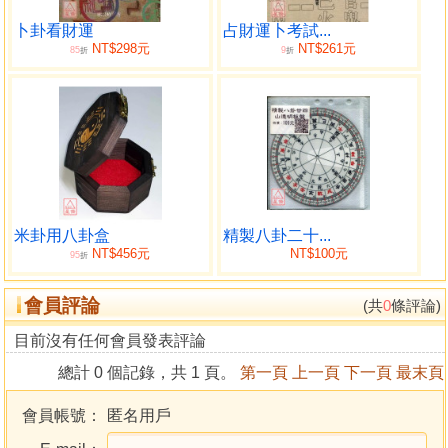
第二章 大師教你用《易經》占卜財運
01．乾︰自強不息，助財源廣進
卜卦看財運
占財運卜考試...
NT$298元
NT$261元
85
9
02．坤︰相時而動，以守為攻
折
折
03．屯︰謹慎投資，以防血本無歸
04．蒙︰能力欠缺，財運的絆腳石
05．需︰時機未成熟，不可貿然交易
06．訟︰和氣生財要謹記
07．師︰生財有道，安保財運長久
08．比︰財運要提升，人際要和諧
09．小畜︰知足常樂，也是一種財富
米卦用八卦盒
精製八卦二十...
10．履︰小心謹慎創財富
NT$456元
NT$100元
95
折
11．泰︰否極泰來，萬事吉
12．否︰萬事蕭條似寒冬
會員評論
(共
0
條評論)
13．同人︰同心同德，助財路寬廣
目前沒有任何會員發表評論
14．大有︰財運當頭事事順
15．謙︰禮貌謙和，財運方可延續
總計 0 個記錄，共 1 頁。
第一頁
上一頁
下一頁
最末頁
16．豫︰好時機來到，意外之財降臨
17．隨︰歷經波折終獲利
會員帳號：
匿名用戶
18．蠱︰財運差，交易難以達成