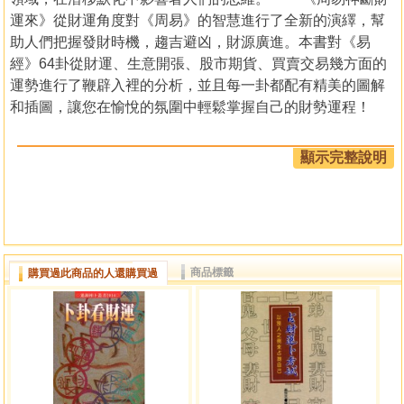
運來》從財運角度對《周易》的智慧進行了全新的演繹，幫
助人們把握發財時機，趨吉避凶，財源廣進。本書對《易
經》64卦從財運、生意開張、股市期貨、買賣交易幾方面的
運勢進行了鞭辟入裡的分析，並且每一卦都配有精美的圖解
和插圖，讓您在愉悅的氛圍中輕鬆掌握自己的財勢運程！
目錄
顯示完整說明
一分鐘《易經》占卜術
編者序︰演繹《易經》智慧 掌握財運進程
第一章 怎樣用《易經》進行占卜
商品標籤
購買過此商品的人還購買過
01．正式占卜之前︰入靜儀式
02．起卦︰銅錢搖擲，化繁來簡
03．看卦斷卦之法︰《易經》中的吉與凶
04．解讀卦象︰斷定吉凶的程式
05．佔筮實踐︰用實例解讀卦象