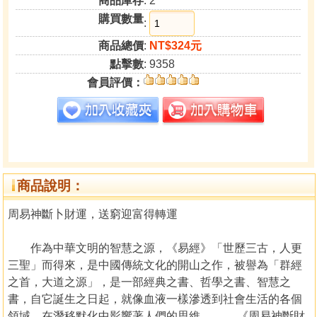
商品庫存
: 2
購買數量
:
商品總價
:
NT$324元
點擊數
: 9358
會員評價：
商品說明：
周易神斷卜財運，送窮迎富得轉運
作為中華文明的智慧之源，《易經》「世歷三古，人更
三聖」而得來，是中國傳統文化的開山之作，被譽為「群經
之首，大道之源」，是一部經典之書、哲學之書、智慧之
書，自它誕生之日起，就像血液一樣滲透到社會生活的各個
領域，在潛移默化中影響著人們的思維。 《周易神斷財