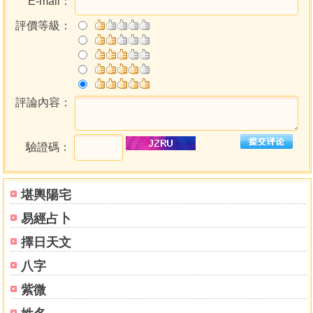
E-mail：
19．臨︰身體力行保勝績
評價等級：
20．觀︰財運起伏大，三思而後行
21．噬嗑︰財運不濟，意外狀況頻發
22．賁︰小財運時有，大財運須等待
23．剝︰時機已過，投資須謹慎
24．復︰財運好轉之際，要少安毋躁
評論內容：
25．無妄︰嚴禁不法投資，以免招致災禍
26．大畜︰儲存實力，才能厚積薄發
27．頤︰有機會，但切忌投資過多
驗證碼：
28．大過︰目標過高，凡事要把握分寸
29．坎︰財運跌到穀底，小心破財
堪輿陽宅
30．離︰財運大好，但仍須小心謹慎
31．咸︰朋友不可少，是福亦是禍
易經占卜
32．恆︰只要工夫深，鐵杵磨成針
擇日天文
33．遁︰時局不佳，須節流防破財
34．大壯︰勿急功近利，欲速則不達
八字
35．晉︰好好把握時機，即有利可圖
紫微
36．明夷︰投資環境不佳，謹防破財
37．家人︰集眾人資訊，擁有順暢運勢