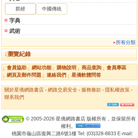
56．旅︰局勢變化大，徒勞而無功
群經
中國傳統
57．巽︰以人和促財旺
58．兌︰財運順暢，但切不可掉以輕心
字典
59．渙︰變觀念與做法，得意外之收穫
武術
60．節︰知足常樂，不可有非分之想
61．中孚︰以誠做事回報豐
所有分類
62．小過︰小麻煩不斷，投資要慎重
瀏覽紀錄
63．既濟︰財運轉衰，風險增大
64．未濟︰財運現轉機，撥雲終見日
會員協助
網站功能
購物說明
商品查詢
會員專區
網頁及郵件問題
連絡我們
星僑軟體問答
關於星僑網路書店
-
網路交易安全
-
服務條款
-
隱私權政策
-
聯系我們
© 2005-2026 星僑網路書店 版權所有，並保留所有
權利。
桃園市龜山區復興二路6號1樓 Tel: (03)328-8833 E-mail: