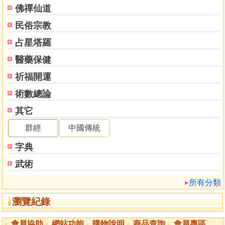
佛禪仙道
民俗宗教
占星塔羅
醫藥保健
祈福開運
術數總論
其它
群經
中國傳統
字典
武術
所有分類
瀏覽紀錄
會員協助
網站功能
購物說明
商品查詢
會員專區