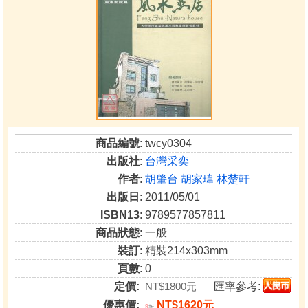
商品編號
: twcy0304
出版社
:
台灣采奕
作者
:
胡肇台 胡家瑋 林楚軒
出版日
: 2011/05/01
ISBN13
: 9789577857811
商品狀態
: 一般
裝訂
: 精裝214x303mm
頁數
: 0
定價:
NT$1800元
匯率參考:
優惠價:
NT$1620元
9
折