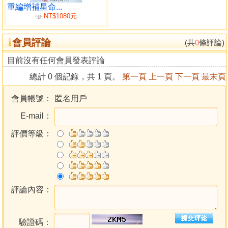
重編增補星命...
NT$1080元
9
折
會員評論
(共
0
條評論)
目前沒有任何會員發表評論
總計 0 個記錄，共 1 頁。
第一頁
上一頁
下一頁
最末頁
會員帳號：
匿名用戶
E-mail：
評價等級：
評論內容：
驗證碼：