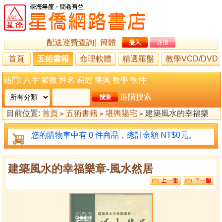
配送運費查詢
|
簡體
首頁
五術書籍
命理軟體
精選羅盤
教學VCD/DVD
熱門:
八字
紫微
姓名
易經
堪輿
教學
軟件
進階搜索
目前位置:
首頁
五術書籍
堪輿陽宅
建築風水的幸福樂
>
>
>
章-風水然居
您的購物車中有 0 件商品，總計金額 NT$0元。
建築風水的幸福樂章-風水然居