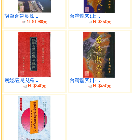
造、室內與景觀設計者，提供完整務實的參考資料，藉以帶
動的研究風潮，邁向嶄新寬廣的領域，共創更好的未來。
2.編著團隊
胡肇台建築風...
台灣龍穴(上...
NT$1080元
NT$450元
9
9
建築風水：胡肇台(圓銘) 、胡家瑋
折
折
設計執行：林楚軒
生活美學： 石田浩二
目錄
風水然居-為建築說個幸福的故事
風水與設計者的對話
易經堪輿與羅...
台灣龍穴(下...
給自己多一個選擇
NT$540元
NT$450元
9
9
折
折
設計的異想世界
然居緣起、緣砌然居
雅築創作的起、承、轉、合
量身打造專屬的幸福圓舞曲