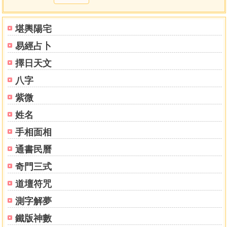
堪輿陽宅
易經占卜
擇日天文
八字
紫微
姓名
手相面相
通書民曆
奇門三式
道壇符咒
測字解夢
鐵版神數