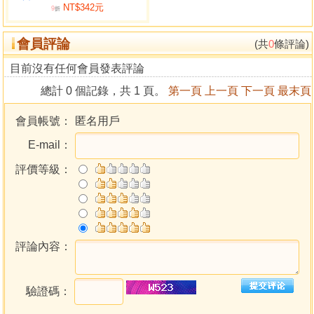
NT$342元
的命例作例子，輯成易氏格局精華，想必一定很精彩，期待
9
折
易先生的新作。
會員評論
學生 艾力 2010年8月2 3日
(共
0
條評論)
目前沒有任何會員發表評論
自序：
總計 0 個記錄，共 1 頁。
第一頁
上一頁
下一頁
最末頁
自從二零零八年八字基因出版至今，好像已經歷了一生
會員帳號：
匿名用戶
一世那樣，我在這兩年多，寫下了八部八字命理著作，這相
E-mail：
信是世間上沒有任何人可能做得到的事情，但我卻做到了。
以一人之力，在全沒有任何支援，也沒有任何人的幫助下，
評價等級：
我做到了，雖然是面對著沒有人能想像得到的種種困難，但
我依然在重重阻力下創作，實在是很不容易。到了今天，回
想起來卻又不覺得是甚麼。可能都一一捱過，這時一切都不
重要了。
本來以為寫完了「命理操作三步曲」，便可以功德圓
評論內容：
滿，功成身退了，可以安享一點清閒，樂得一點逍遙自在，
高山流水任我行，不須要再為了要寫書而朝夕牽掛，每天都
驗證碼：
要凌晨過後才睡，天未光便起床，拿起筆，開著電腦，忘我
地寫呀寫的。