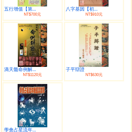
名利，認真協助每個問命者，解決他們存有的疑問。
在我眼中，易師傳甚具一代名師的風範。
五行增值【第...
八字基因【初...
NT$700元
NT$910元
學生 淩雲 2010年8月22日
代序：
好奇心使我從小時侯對科學產生興趣，追求及探索科
學，遇到問題會即時從書上或找老師尋找答案，一定要把問
題弄清楚，以使日常生活所見的物理現象，用邏輯及方程式
都能夠解釋。工作後好奇心亦使我開始接觸八字命學，斷斷
滴天髓命例解...
子平辯證
續續差不多有20年了，始終在運用上有時準有時不準。雖然
NT$1120元
NT$630元
八字命學，亦有它的一套邏輯及運算方式，花了二十年的時
間，亦未能掌握，感到錯敗之餘亦想放棄。今年初留連於書
店時，從書架上取起六神通識一書，閱覽後，多年於八字命
學不明的地方，都有新的理解及新的啟發。
今年四月，得知易先生開八字命學班，亦第一時間報
名。課堂上你只要肯問，易先生必定回覆，從沒有半點隱
瞞。
最近得知，易先生以他的八字基因方法，按他已前批過
學會占星流年...