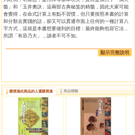
髓」和「玉井奧訣」這兩部古典秘笈的精髓，因此大家可能
會覺得，在命式計算上有點不習慣，但只要按照本書的計算
和分類去實踐的話，卻又可以貫通巿面上任何的一種計算八
字方式，這就是本書想要做到的目標：最終能夠包容它法，
所謂「有容乃大」，讀者不可不知。
代序：
顯示完整說明
在偶然的情況下，先後拜讀了易師傅的著作「滴天髓古
今釋法」及「八字命格古詩真訣」，發覺其著作的特色為理
論及實例並重，與坊間一般命理書籍不同；所謂萬地高樓從
地起，易師傅的著作會先以由淺入深的方式，一步一步地講
商品標籤
購買過此商品的人還購買過
解子平八字的理論，鞏固讀者八字上的根基後，再配以圖文
並茂的實例，示範如何實踐理論正確批命，並且會特別加以
強調批命上應注意的重點。
易師傅的著作確實啟發了不少我在命理方面的思維，使
我獲益良多。
其後機緣巧合接觸了易師傅，發覺他平易近人，不計較