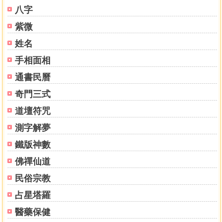
八字
紫微
姓名
手相面相
通書民曆
奇門三式
道壇符咒
測字解夢
鐵版神數
佛禪仙道
民俗宗教
占星塔羅
醫藥保健