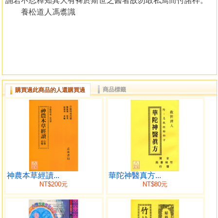
誦若不忍釋知其大有裨於斯世之醫者故勿敢私焉而付諸梓。
養松道人馮翥識
商品標籤
購買過此商品的人還購買過
神農本草經讀...
華陀神醫真方...
NT$200元
NT$80元