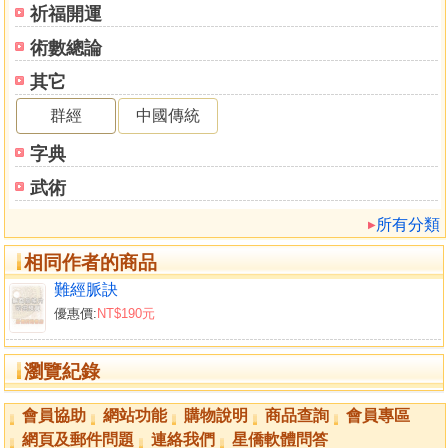
祈福開運
術數總論
其它
群經
中國傳統
字典
武術
所有分類
相同作者的商品
難經脈訣
優惠價:
NT$190元
瀏覽紀錄
會員協助
網站功能
購物說明
商品查詢
會員專區
網頁及郵件問題
連絡我們
星僑軟體問答