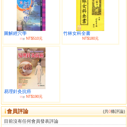
圖解經穴學
竹林女科全書
NT$510元
NT$180元
85
折
易理針灸抗癌
NT$190元
95
折
會員評論
(共
0
條評論)
目前沒有任何會員發表評論