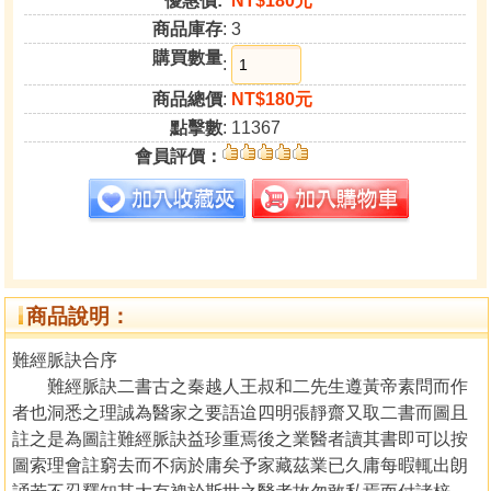
優惠價:
NT$180元
商品庫存
: 3
購買數量
:
商品總價
:
NT$180元
點擊數
: 11367
會員評價：
商品說明：
難經脈訣合序
難經脈訣二書古之秦越人王叔和二先生遵黃帝素問而作
者也洞悉之理誠為醫家之要語迨四明張靜齋又取二書而圖且
註之是為圖註難經脈訣益珍重焉後之業醫者讀其書即可以按
圖索理會註窮去而不病於庸矣予家藏茲業已久庸每暇輒出朗