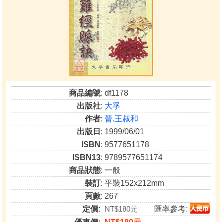
商品編號
: df1178
出版社
:
大孚
作者
:
晉.王叔和
出版日
: 1999/06/01
ISBN
: 9577651178
ISBN13
: 9789577651174
商品狀態
: 一般
裝訂
: 平裝152x212mm
頁數
: 267
定價:
NT$180元
匯率參考: