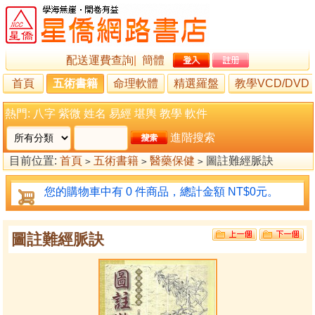
配送運費查詢
|
簡體
首頁
五術書籍
命理軟體
精選羅盤
教學VCD/DVD
熱門:
八字
紫微
姓名
易經
堪輿
教學
軟件
進階搜索
目前位置:
首頁
五術書籍
醫藥保健
圖註難經脈訣
>
>
>
您的購物車中有 0 件商品，總計金額 NT$0元。
圖註難經脈訣