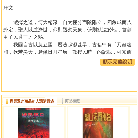
序文
選擇之道，博大精深，自太極分而陰陽立，四象成而八
卦定，聖人以道濟世，仰則觀察天象，俯則觀法於地，首創
甲子以通三才之秘。
我國自古以農立國，曆法起源甚早，古籍中有「乃命羲
和，欽若昊天，曆像日月星辰，敬授民時」的記載，可知前
賢觀測天象的主要目的，在於洞察自然界的現象，發現它的
顯示完整說明
規律，從而決定一年的季節，編成曆法以為民用。
幾千年來，每朝均有曆法家來頒朔置曆，依此才有時憲
書，協紀辨方書，鰲頭通書，象吉通書等書的產生，賢者依
地方人事物的不同而加以撰擇，做為趨吉避凶的參考，而通
書為擇日家的老師，其所含蓋的範圍相當廣擴，上至天文，
商品標籤
購買過此商品的人還購買過
下至地理，無所不包，其應用也涵蓋整個人生，從出生至死
亡，高至皇帝諸侯將相，低至庶民百姓，皆有倚賴是書。
通書猶如律法中六法全書的總則，其總則下有細則以明
總則之意旨，於細則下又有辦法說明，以利細則之實際運
作，通書亦然，但所缺者乃是書之辦法說明，故一般學者對