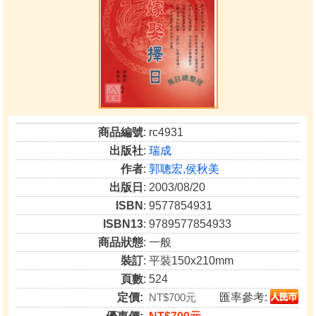
商品編號
: rc4931
出版社
:
瑞成
作者
:
郭聰宏,侯秋美
出版日
: 2003/08/20
ISBN
: 9577854931
ISBN13
: 9789577854933
商品狀態
: 一般
裝訂
: 平裝150x210mm
頁數
: 524
定價:
NT$700元
匯率參考: