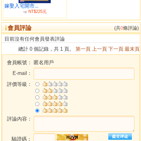
之後，條理分明可觀一目了然，逐條分段解說應用詳明，本
嫁娶入宅開市...
NT$225元
書內容為教授課材資料，又是一本婚嫁擇日之實務用，指引
9
折
操作專書。
會員評論
現今社會風俗已有改變，嫁娶六禮已去繁存簡，常用者
(共
0
條評論)
只訂盟、親迎二禮及祈福酬神吉課（俗謂敬拜天公）而已，
目前沒有任何會員發表評論
於婚慶喜禮中應用。
總計 0 個記錄，共 1 頁。
第一頁
上一頁
下一頁
最末頁
本書內有此符號◎者為條例或吉凶神，有此符號㊣者為
條例之制化神或解神。有此符號○者乃舉裡之應用解釋並說
會員帳號：
匿名用戶
明。
E-mail：
吾師高雄濟安堂鄭煌濱先生，師承有脈，學識廣博，幼
受庭訓，年少繼承祖業衣鉢，復師台南蔡信雄先生傳授玄空
評價等級：
紫白訣。再師楊明智派下，員林大村暘耀堂造曆家李樑卿先
生傳授造曆法。為求深研又不辭遠涉渡華至福建泉州拜師洪
潮和來孫永清老先生門下得授剋擇南鍼。又再拜師香港劉啟
治先生，傳授三元玄空大卦、挨星秘旨。鄭師多蒙先輩明師
之裁培得其明路，始敢撰造通書，今於高雄開設鄭銘峯造曆
評論內容：
舘，編造鄭銘峯通書便覽發行利民。欲廣納賢明達士，加深
研究以利民用，歡迎有興趣者加入。
驗證碼：