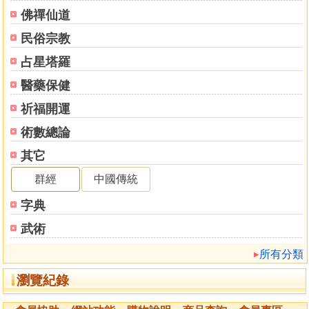
白虎、建星白虎、虎中、朱雀、雀中
佛禪仙道
天賊日
民俗宗教
肆、納幣擇日法
正檳榔殺月，女命正檳榔殺日
占星塔羅
檳榔殺日
醫藥保健
盤隔山殺日
周堂殺，顯曲傳星值日
祈福開運
白虎、建星白虎、虎中、朱雀、雀中
術數總論
天賊日
其它
伍、請期擇日法
陸、裁衣合帳擇日法
群經
中國傳統
柒、冠笄擇日法
字典
捌、安床移床擇日法
安床條例必先知，有氣乾坤益後宜
武術
沖殺刑刃，必主疾病
所有分類
陽氣、陰胎無沖好
滅子胎（即沖五男女宮）必主墮胎
瀏覽紀錄
天官、妻星
夫星、天嗣