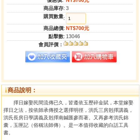
優惠價:
NT$700元
商品庫存
: 3
購買數量
:
商品總價
:
NT$700元
點擊數
: 13046
會員評價：
商品說明：
擇日嫁娶民間流傳已久，皆遵依玉歷碎金賦，本堂嫁娶
擇日之法，按依師承傳授之選擇明徑，洪氏三房剋擇講義，
洪氏長房日學講義及剋擇南鍼匯參而著。又再參考洪氏錦
囊，玉匣記（俗稱法師傳）。是一本值得收藏的白話工具
書。