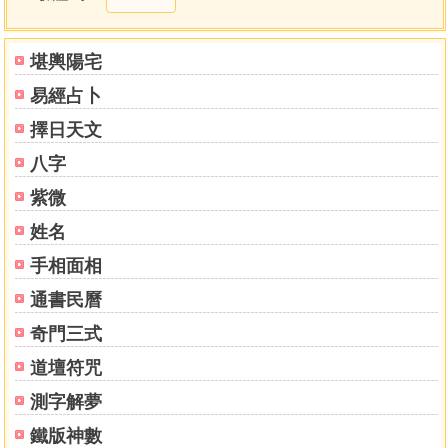
時 民國癸未年孟春書於
嘉義承福堂擇日舘館主 郭聰宏 筆
堪輿陽宅
目錄
易經占卜
舘名
擇日天文
序文
八字
自序
麒麟符式、鳳凰符式
紫微
目錄
姓名
初學基礎
手相面相
乾坤二造五大條例
壹、問名擇日法
通書民曆
貳、訂盟擇日法
奇門三式
參、採納擇日法
正檳榔殺月，女命正檳榔殺日
道壇符咒
檳榔殺日
測字解夢
盤隔山殺日
周堂殺，顯曲傳星值日
鐵版神數