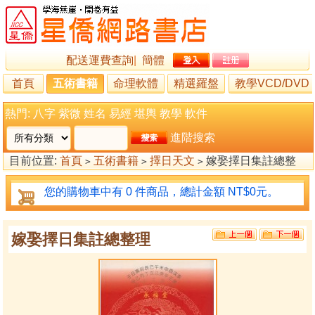
配送運費查詢
|
簡體
首頁
五術書籍
命理軟體
精選羅盤
教學VCD/DVD
熱門:
八字
紫微
姓名
易經
堪輿
教學
軟件
進階搜索
目前位置:
首頁
五術書籍
擇日天文
嫁娶擇日集註總整
>
>
>
理
您的購物車中有 0 件商品，總計金額 NT$0元。
嫁娶擇日集註總整理