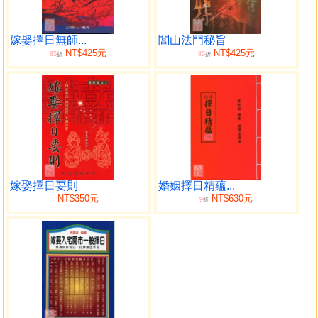
通書內容認識粗淺，而有心深入者又望之興嘆，不知如何使
用。
今有郭聰宏君為本堂門人有感於此，為便於人人對通書
嫁娶擇日無師...
閭山法門秘旨
NT$425元
NT$425元
85
85
有所了解免於賦詞的艱深，加以演譯白話說明，並附加公式
折
折
表格以有系統的編撰供讀者應用，此舉稗益世人，因感其
志，故贅數語，弁諸卷端。
民國癸未年孟春
高雄濟安堂造曆館館主 鄭煌濱 謹序
自序
嫁娶擇日要則
婚姻擇日精蘊...
擇日嫁娶民間流傳已久，皆遵依玉歷碎金賦。本堂嫁娶
NT$350元
NT$630元
9
折
擇日之法，按依師承傳授之選擇明徑，洪氏三房剋擇講義，
洪氏長房日學講義及剋擇南鍼匯參而著。又再參考洪氏錦
囊，玉匣記（俗稱法師傳）。是一本值得收藏的白話工具
書。
嫁娶神煞雖然繁雜，但重在製化適宜，即可趨吉避凶。
若有茅塞不通之處，閱讀此書即得釋疑通達了解，內容有舉
例並說明，而且以格​​式化處理，並加註制化神及解神於條例