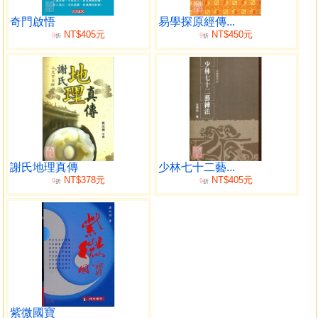
劉文元 男，1968年生。出身中醫世家。多年來一直致力於
高層數術學的研究和發掘工作，終於在大六壬、奇門遁甲、
奇門啟悟
易學探原經傳...
NT$405元
NT$450元
9
9
太乙神數、玄空風水、外應預測、梅花易數、六爻納甲、四
折
折
柱學等數術學方面，取得了豐碩的成果，被易界朋友尊稱
為“小張延生”。
現任：周易文化研究會會長兼法人代表。
主要著作：《四柱命理正源》、《外應預測學》、《奇門啟
悟》、《大六壬預測學精義》、《六爻心得》等。
推薦序
謝氏地理真傳
少林七十二藝...
NT$378元
NT$405元
9
9
折
折
〝四柱命理學〞從東漢末年確立概念形成雛形後，經過
唐朝李虛中的發展，已基本形成體系，後來又經過五代宋初
的徐子平作了完善發展，將李虛中推算年月日干支的方法進
一步演算為年月日時同時測算的四柱法，用來對一個人的一
生吉凶禍福進行推測，標誌著中國古代四柱預測法正式成
熟，致使無後學者能改變其基本定律。宋、元、明、清朝
代，四柱命理預測又得到了蓬勃發展，著作層出不窮，其代
表作主要有宋代徐子平命理研究成果的《淵海子平》，至今
紫微國寶