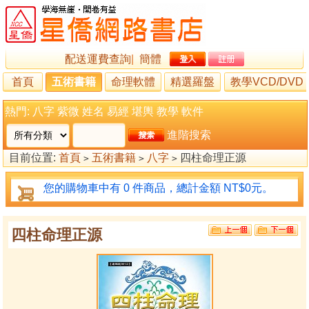
配送運費查詢
|
簡體
首頁
五術書籍
命理軟體
精選羅盤
教學VCD/DVD
熱門:
八字
紫微
姓名
易經
堪輿
教學
軟件
進階搜索
目前位置:
首頁
五術書籍
八字
四柱命理正源
>
>
>
您的購物車中有 0 件商品，總計金額 NT$0元。
四柱命理正源