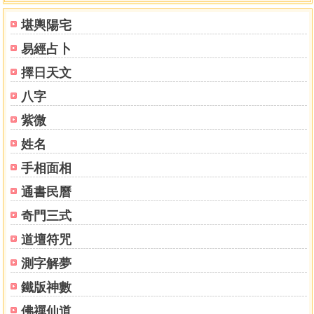
而且表明作者的無私無畏的品格，治學嚴謹的學者風度，這
堪輿陽宅
在研究四柱的隊伍中是罕見的事情。
易經占卜
眾所周知，四柱命理中的用神是個十分關鍵而又容易出
錯的地方，用神選錯，一錯全錯。作者從傳統經典出發，憑
擇日天文
藉著深厚的基礎和大六壬的功底，提出在原命局定局用神的
八字
正確觀點，並且總結了在實戰中行之有效的九條提取用神的
原理和方法。又如大運干支五行的旺衰必須由原命局月令衡
紫微
量的秘訣，四柱中天干地支之間五行生尅路線，干支氣數以
姓名
及氣數與旺衰的根本區別，具體流年的訣竅與技巧等鮮為人
手相面相
知的重點和難點，書中一一加以公開披露，讀者們可以認真
推敲，這也說明了劉文元先生的講課水準與實戰能力為什麼
通書民曆
得到廣大學員們的高度評價、同行們讚揚的原因。
奇門三式
第二個優點，本書結構獨具一格，至簡至易。由於四柱
命理以天人合一和陰陽五行哲學、古代天文星象的一些現象
道壇符咒
作為立命的理論基礎，又經過歷代學者的大加發揮，從而形
測字解夢
成一套完整而複雜的學術體系，加之歷代命書浩如煙海，文
辭古典，義理深奧，不僅使初學者望而生畏，如此研究下
鐵版神數
去，夠你一輩子研究的，有的仍是不深不透，面對如此龐大
佛禪仙道