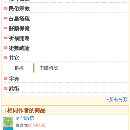
的體系，作者打破常規，抓住「易者象也，
民俗宗教
象也者像也」的易學精髓，以〝四柱具體信息類象〞為綱，
統率全書內容，結構新穎，既簡單又明瞭，將複雜的體系簡
占星塔羅
單化，真是大道至簡。書中對各種具體信息類象，精選從實
醫藥保健
踐預測中得到的典型案例，從理論上進行詳細的分析，使讀
者易學易懂。處處予人以新鮮有益的啟迪。
祈福開運
第三個優點，理、象、數濟於一爐的命理詳解，加深讀
術數總論
者對命理概念的深入理解，培養靈活應用知識的技能技巧，
其它
起到了十分良好的作用，作者從日常大量的真人真事的實戰
中，精選概念性強，技巧大的命例有法可依，有理可推，有
群經
中國傳統
象可察，有數可演，惟妙惟肖。使讀者有舉一反三的啟發誘
字典
導功效，令水準較高的讀者留有獨立思考的廣闊餘地。總
之，作者準確的高超命理預測術有令人拍案叫絕之感，讀者
武術
可細心玩味之。
所有分類
廖墨香（國際著名易學數學大師）
2007年5月於天津
相同作者的商品
奇門啟悟
作者序
優惠價:
NT$405元