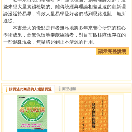
些未經大量實踐檢驗的、離傳統經典理論相差甚遠的創新理
論漫延於易界，導致大量易學愛好者們感到思路混亂，無所
適從。
本書最大的優點是作者無私地將多年來苦心研究的核心
學術成果，毫無保留地奉獻給讀者，對目前四柱隊伍存在的
一些混亂現象，無疑將起到正本清源的作用。
第二個優點是本書結構獨具一格，至簡至易。針對各種
顯示完整說明
具體信息類象，精選從實踐預測中得到的典型案例，從理論
上進行詳細的分析，使讀者易學易懂，處處予人以新鮮有益
的啟迪。
第三個優點是，本書理、象、數濟於一爐的命理詳解，
使讀者加深對命理概念的深入理解，培養靈活應用知識的技
商品標籤
購買過此商品的人還購買過
能技巧，使讀者有舉一反三的啟發誘導功效。
本書心得獨具，將為讀者展現出一幅真正傳統經典、權
威性極高、理論體系完整的四柱命理預測體系！
作者簡介