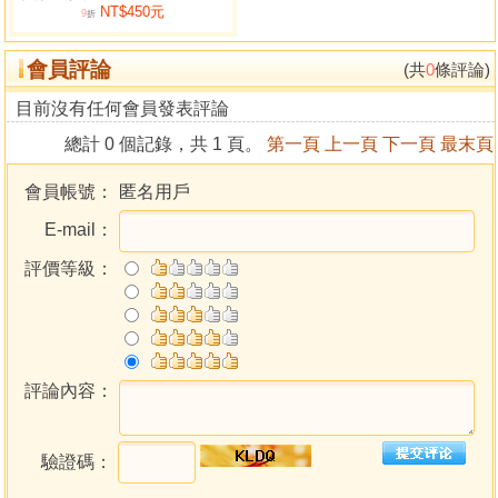
NT$450元
仍在香港和國內流行。元朝李欽夫所著《子平三命淵源
9
折
注》，明朝的《滴天髓》相傳為明初開國元勳、著名軍事家
會員評論
劉基所著，其影響很大。此外，沈孝瞻的《子平真詮》、萬
(共
0
條評論)
育吾的《三命通會》、張神峰的《神峰通考命理真宗》等，
目前沒有任何會員發表評論
清代有陳素庵的《子平約言》、《滴天髓輯要》、任鐵樵的
總計 0 個記錄，共 1 頁。
第一頁
上一頁
下一頁
最末頁
《訂正滴天髓徵義》以及無名氏所撰的《窮通寶鑒》等多種
著作。民國以後此術江河日下，大多成為江湖術士手中謀生
會員帳號：
匿名用戶
的手段。明於理、通於儒的人稀少，以文人韋千里編著的
E-mail：
《千里命稿》為代表作。至於最近幾十年港臺出版的命理著
作卻愈演愈烈，可謂汗牛充棟，其中有優有劣不加多述。
評價等級：
劉文元先生所著《四柱命理正源》一書，結構新穎，觀
點正確，分析透徹，可謂心得獨具，對目前四柱隊伍存在的
一些混亂現象，無疑將起到正本清源的作用。如此通俗易
懂、學術價值頗高的命理著作，目前國內並不多見，這與作
者博學多才、治學嚴謹、擁有根基深厚的基礎知識分不開
評論內容：
的。
本書的第一個最大的優點也是有別於其他命理著作的特
驗證碼：
點，就是作者把多年來苦心研究的核心學術成果，毫無保留
地奉獻給讀者，這不僅對四柱命理將起到正本清源的作用，