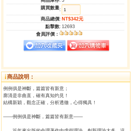
商品庫存
: 3
購買數量
:
商品總價
:
NT$342元
點擊數
: 12693
會員評價：
商品說明：
例例俱是神斷，篇篇皆有新意；
廓清是非曲直，確有真知灼見！
結構新穎，觀念正確，分析透徹，心得獨具！
——例例俱是神斷，篇篇皆有新意——
近年來出版的命理著作中虛假理論、創新理論太多，這