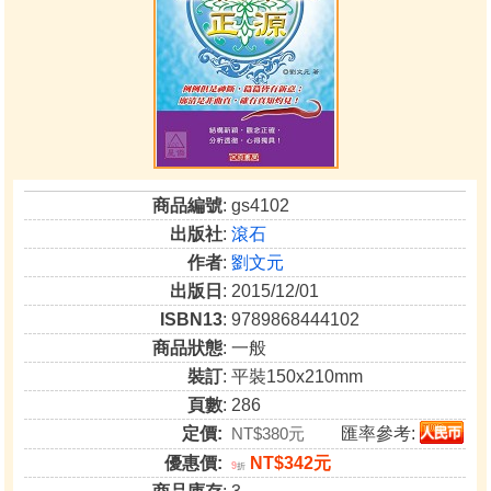
商品編號
: gs4102
出版社
:
滾石
作者
:
劉文元
出版日
: 2015/12/01
ISBN13
: 9789868444102
商品狀態
: 一般
裝訂
: 平裝150x210mm
頁數
: 286
定價:
NT$380元
匯率參考:
優惠價:
NT$342元
9
折