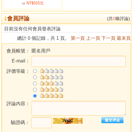
NT$315元
9
折
目錄
會員評論
(共
0
條評論)
河圖精義
目前沒有任何會員發表評論
洛書精義
總計 0 個記錄，共 1 頁。
第一頁
上一頁
下一頁
最末頁
先後八卦精義
天驚訣
會員帳號：
匿名用戶
玄空大卦
E-mail：
挨星原起挨法
天地人三刦總斷
評價等級：
山水而論
認水口訣
論紫白
地理紫微篇
八卦總釋
評論內容：
三十卜金宮都是春
不易反易解
驗證碼：
八卦之象
重卦之象