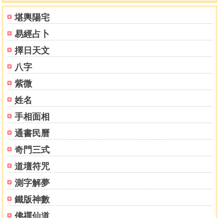
三十六宮都是春說
堪輿陽宅
附十二會說
易經占卜
八野徵騐
躔次中星因歲差而異
擇日天文
歲差說
八字
氣盈朔虛解
釋以閏月定四時成歲註
紫微
先後天同異解
姓名
讀易粗引
手相面相
震驚百里
大衍之數五十解
通書民曆
卦分陰陽說
奇門三式
參天兩地解並圖
陽其作法
道壇符咒
劫法
測字解夢
天人合一解
三元大劫法
鐵版神數
九星論
佛禪仙道