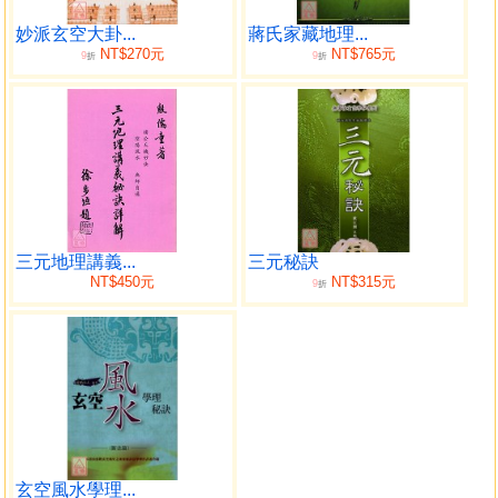
計較市場之銷售量，為喜好研究古本風水書籍之風水發燒
友、熱愛者，提供 一部份研習教材，鉦洲耿氏於青島隱居之
妙派玄空大卦...
蔣氏家藏地理...
NT$270元
NT$765元
9
9
餘，尋得古本，不敢私心而獨藏，願 與全宇華文世界，有心
折
折
研究堪輿古本之同好，廣結善緣。公開古抄本書，本無 所
求，祈廣結善緣；但如有功德，願迴向給我公司，祈求公司
事業順利，業務 昌隆，為是願也。
寫在前面
研究本書的重點是以蔣氏學派為主，學者要以國學功力
去分析文詞與風水 學術之間的關係。歸厚錄內容，大體與本
三元地理講義...
三元秘訣
書相類似，鉦洲耿氏深覺有參考之價 值。
NT$450元
NT$315元
9
折
耿序
本書版本獲得時間在二○○七年，得此書公開之，是以文
會友，期拋磚引 玉，公開古訣，以求善緣有利後世後學，是
為序！
英祺居士 耿鉦洲
于○八年六月
玄空風水學理...