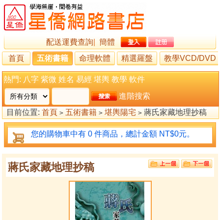
配送運費查詢
|
簡體
首頁
五術書籍
命理軟體
精選羅盤
教學VCD/DVD
熱門:
八字
紫微
姓名
易經
堪輿
教學
軟件
進階搜索
目前位置:
首頁
五術書籍
堪輿陽宅
蔣氏家藏地理抄稿
>
>
>
您的購物車中有 0 件商品，總計金額 NT$0元。
蔣氏家藏地理抄稿