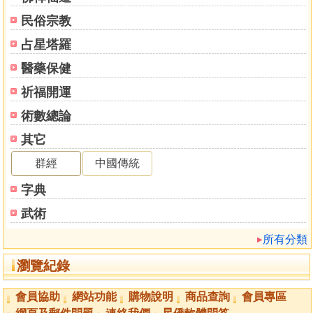
歌訣
民俗宗教
挨星秘傳起列
五星真訣
占星塔羅
八卦總斷
醫藥保健
古經精義
三大反卦四十八局
祈福開運
九星所屬
術數總論
下元八山斷
其它
上元八山斷
風水氣三字真訣
群經
中國傳統
審龍脫劫真訣
字典
看臥室房門應犯病証訣
附何知經
武術
論風射
所有分類
水法考
看陽宅秘訣
瀏覽紀錄
論開門收水引氣法
修方移床求子訣
會員協助
網站功能
購物說明
商品查詢
會員專區
水路秘斷