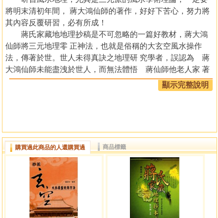
將明末清初年間， 蔣大鴻仙師的著作，好好下苦心，努力將
其內容反覆研習，必有所成！
蔣氏家藏地地理抄稿是不可忽略的一篇好教材，蔣大鴻
仙師將三元地理零 正神法，也就是俗稱的大玄空風水操作
法，傳著於世。世人未得真訣之地理研 究學者，誤認為 蔣
大鴻仙師未能盡洩於世人，而無法體悟 蔣仙師他老人家 著
作背後之苦心，一方面想點撥後人傳世，一方面又懼怕盡洩
顯示完整說明
露天機，而遭受 天遣，他老人家的精神壓力不可說不大呀！
我們研究風水千萬不要再罵他，因 為本書內容是非常珍貴，
內容深者見深，淺者見淺，有識者鑑之！鉦洲耿氏有 緣得此
版本，祈望風水絕學及大師著作精神得以續傳，為風水江湖
盡一份微薄 心力，為所是盼！
商品標籤
購買過此商品的人還購買過
緣起
人生無因緣不聚，亦無因緣不散，本書之得以完成，要
感謝公司在青島給 予我寫作環境及工作挑戰，本書版蔣氏家
藏地理抄稿清朝古本，是到青島隱居 寫作的第一本古本公
開。鉦洲耿氏之風水學院叢書，借久鼎出版社之福緣，且 不