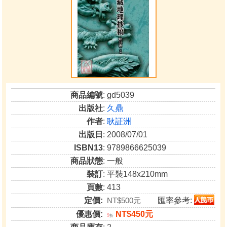
商品編號
: gd5039
出版社
:
久鼎
作者
:
耿証洲
出版日
: 2008/07/01
ISBN13
: 9789866625039
商品狀態
: 一般
裝訂
: 平裝148x210mm
頁數
: 413
定價:
NT$500元
匯率參考:
優惠價:
NT$450元
9
折