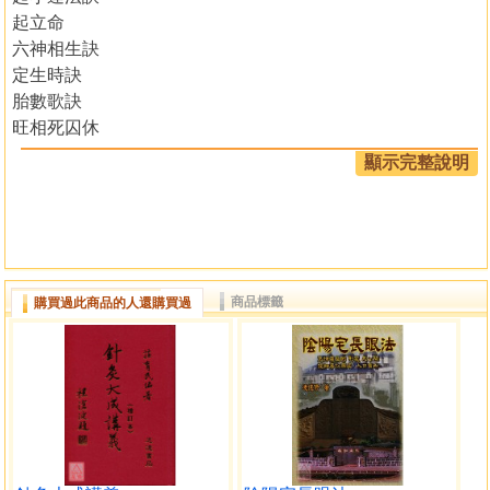
起立命
六神相生訣
定生時訣
胎數歌訣
旺相死囚休
八字四柱起法
顯示完整說明
起大運法
推男女十二生命所犯神煞
紅艷煞
標準時與地方時
日光節約時間
商品標籤
購買過此商品的人還購買過
精校彩色萬年曆
三元取例
官祿貴
天乙貴人
繼善篇
千里馬
星神便覽 壽元歌