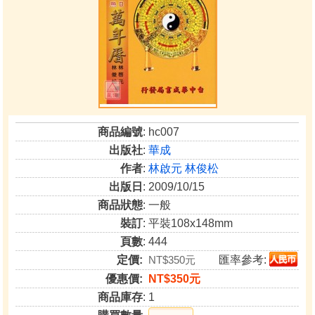
商品編號
: hc007
出版社
:
華成
作者
:
林啟元 林俊松
出版日
: 2009/10/15
商品狀態
: 一般
裝訂
: 平裝108x148mm
頁數
: 444
定價:
NT$350元
匯率參考:
優惠價:
NT$350元
商品庫存
: 1