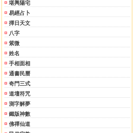
堪輿陽宅
易經占卜
擇日天文
八字
紫微
姓名
手相面相
通書民曆
奇門三式
道壇符咒
測字解夢
鐵版神數
佛禪仙道