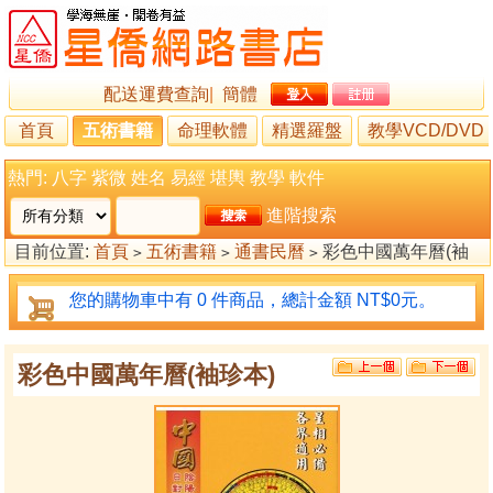
配送運費查詢
|
簡體
首頁
五術書籍
命理軟體
精選羅盤
教學VCD/DVD
熱門:
八字
紫微
姓名
易經
堪輿
教學
軟件
進階搜索
目前位置:
首頁
五術書籍
通書民曆
彩色中國萬年曆(袖
>
>
>
珍本)
您的購物車中有 0 件商品，總計金額 NT$0元。
彩色中國萬年曆(袖珍本)