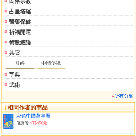
民俗宗教
占星塔羅
醫藥保健
祈福開運
術數總論
其它
群經
中國傳統
字典
武術
所有分類
相同作者的商品
彩色中國萬年曆
優惠價:
NT$456元