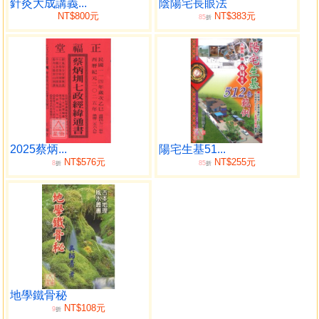
論病厄
針灸大成講義...
陰陽宅長眼法
NT$800元
NT$383元
85
折
2025蔡炳...
陽宅生基51...
NT$576元
NT$255元
8
85
折
折
地學鐵骨秘
NT$108元
9
折