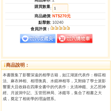
商品庫存
: 2
購買數量
:
商品總價
:
NT$270元
點擊數
: 10240
會員評價：
商品說明：
本書匯集了影響深遠的相學古籍，如江湖派代表作：柳莊相
法、麻衣神相、相理衡真、水鏡神相等，又附錄了學士派影
響重大且收錄在四庫全書中的代表作：太清神鑑、太乙照神
經、月波洞中記、玉管照神局、冰鑑等，集合了相書之大
成，奠定了相術學的理論體系。