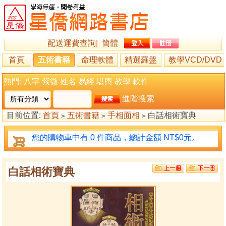
配送運費查詢
|
簡體
首頁
五術書籍
命理軟體
精選羅盤
教學VCD/DVD
熱門:
八字
紫微
姓名
易經
堪輿
教學
軟件
進階搜索
目前位置:
首頁
五術書籍
手相面相
白話相術寶典
>
>
>
您的購物車中有 0 件商品，總計金額 NT$0元。
白話相術寶典