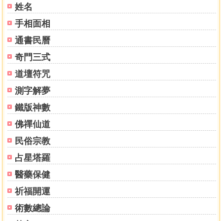
姓名
手相面相
通書民曆
奇門三式
道壇符咒
測字解夢
鐵版神數
佛禪仙道
民俗宗教
占星塔羅
醫藥保健
祈福開運
術數總論