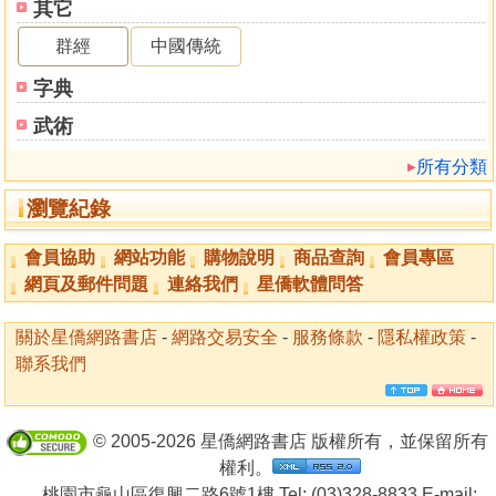
其它
群經
中國傳統
字典
武術
所有分類
瀏覽紀錄
會員協助
網站功能
購物說明
商品查詢
會員專區
網頁及郵件問題
連絡我們
星僑軟體問答
關於星僑網路書店
-
網路交易安全
-
服務條款
-
隱私權政策
-
聯系我們
© 2005-2026 星僑網路書店 版權所有，並保留所有
權利。
桃園市龜山區復興二路6號1樓 Tel: (03)328-8833 E-mail: