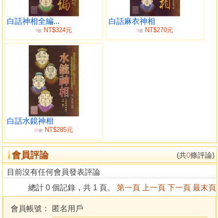
白話神相全編...
白話麻衣神相
NT$324元
NT$270元
9
9
折
折
白話水鏡神相
NT$285元
95
折
會員評論
(共
0
條評論)
目前沒有任何會員發表評論
總計 0 個記錄，共 1 頁。
第一頁
上一頁
下一頁
最末頁
會員帳號：
匿名用戶