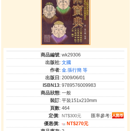
商品編號
: wk29306
出版社
:
文國
作者
:
金.張行簡 等
出版日
: 2009/06/01
ISBN13
: 9789576009983
商品狀態
: 一般
裝訂
: 平裝151x210mm
頁數
: 464
定價:
NT$300元
匯率參考:
優惠價:
NT$270元
9
折