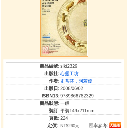
商品編號
: slkf2329
出版社
:
心靈工坊
作者
:
史蒂芬．阿若優
出版日
: 2008/06/02
ISBN13
: 9789866782329
商品狀態
: 一般
裝訂
: 平裝149x211mm
頁數
: 224
定價:
NT$260元
匯率參考: