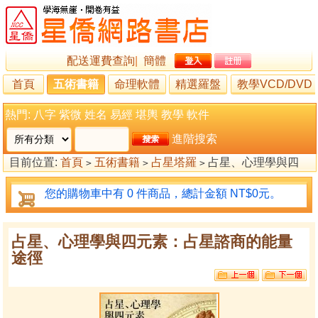
配送運費查詢
|
簡體
首頁
五術書籍
命理軟體
精選羅盤
教學VCD/DVD
熱門:
八字
紫微
姓名
易經
堪輿
教學
軟件
進階搜索
目前位置:
首頁
五術書籍
占星塔羅
占星、心理學與四
>
>
>
元素：占星諮商的能量途徑
您的購物車中有 0 件商品，總計金額 NT$0元。
占星、心理學與四元素：占星諮商的能量
途徑