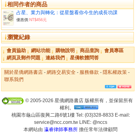
本書的第二部分談到了脈輪系統與行星之間的關係。脈
相同作者的商品
輪是存在於人體中脈上面的七個能量中樞，它們和十大行星
占星、業力與轉化：從星盤看你今生的成長功課
落入的星座能量波息息相關，而行星又象徵著一個人內在的
優惠價:
NT$456元
衝動、需求及動機。事實上黃道十二星座就是由地、水、
火、風四元素所構成的，這四元素不但是占星學和一切玄學
瀏覽紀錄
的基礎，也是人類經驗到的一切事物的構成元素，甚至是靈
魂在肉體產生作用力的必要條件，或是意識體的動力來源。
會員協助
網站功能
購物說明
商品查詢
會員專區
因此，學占星學必須先徹底了解四元素的內涵、意義以及彼
網頁及郵件問題
連絡我們
星僑軟體問答
此的關係，才能領略這門學問眞正的本質。此外，歐美發展
出來的另類療法——涉及到能量層面的治療——也幾乎都可
關於星僑網路書店
-
網路交易安全
-
服務條款
-
隱私權政策
-
以和四元素代表的意義結合，來正確地做出診斷。
聯系我們
筆者在翻譯本書和《占星、業力與轉化》的過程中，深
深地感受到阿若優嚴謹理性的科學語背後，不斷地透露出來
的心理壓力。這似乎是玄學家自古以來的宿命——無論怎麼
© 2005-2026 星僑網路書店 版權所有，並保留所有
努力地闡明和疏理，都無法讓當時的主流社會徹底承認此類
權利。
學問的正當性。
桃園市龜山區復興二路6號1樓 Tel: (03)328-8833 E-mail:
本書和《占星、業力與轉化》，是阿若優最受歐美占星
service@ncc.com.tw LINE:
@nccs
界及讀者肯定的經典著作。譯者爲心靈工坊選出它們作爲心
本網站由
瀛睿律師事務所
擔任常年法律顧問
理占星學系列叢書的前導，目的就在於提供一個深入認識占