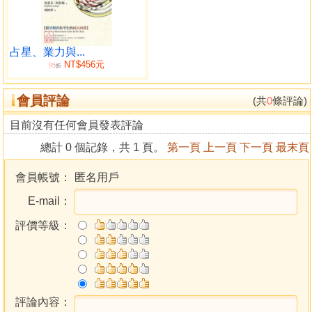
電腦化和充滿門戶之見的占星學，最需要的就是這樣的
著作。
——肯尼斯．內格斯博士｜Kenneth Negus, Ph.D｜占星學研
占星、業力與...
NT$456元
95
究者及老師
折
會員評論
(共
0
條評論)
作者以如此貼切實際的方式，爲一整個世代的占星學帶
來了新的詮釋途徑。
目前沒有任何會員發表評論
——亞瑟．肯恩｜Dr. Arthur D. Cain｜醫師
總計 0 個記錄，共 1 頁。
第一頁
上一頁
下一頁
最末頁
這本思想性的著作，既能呈現實際誠懇、優美而完整的
會員帳號：
匿名用戶
立論，又能兼顧一般人的日常困擾。學習者終於可以擺脫占
E-mail：
星食譜的無稽之談和侷限。
——羅爾．華勒斯｜Lore Wallace｜今日占星學｜Astrology
評價等級：
Now
{譯者序}
身心靈療癒課程講師、作者、譯者 胡因夢
評論內容：