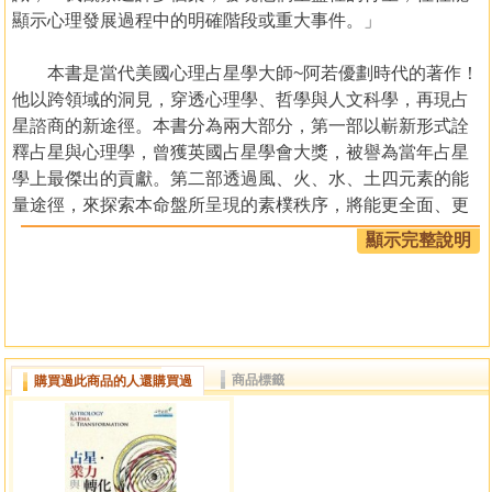
顯示心理發展過程中的明確階段或重大事件。」
本書是當代美國心理占星學大師~阿若優劃時代的著作！
他以跨領域的洞見，穿透心理學、哲學與人文科學，再現占
星諮商的新途徑。本書分為兩大部分，第一部以嶄新形式詮
釋占星與心理學，曾獲英國占星學會大獎，被譽為當年占星
學上最傑出的貢獻。第二部透過風、火、水、土四元素的能
量途徑，來探索本命盤所呈現的素樸秩序，將能更全面、更
精準的理解人的完整與豐饒。
顯示完整說明
各界推薦
本書濃縮各種占星法則，也超越了不同學派的界限。
——文庫雜誌｜Library Journal
商品標籤
購買過此商品的人還購買過
此書對本命盤做了徹底的省思，而且立論精闢，出色極
了！
——占星學會期刊｜CAO Times