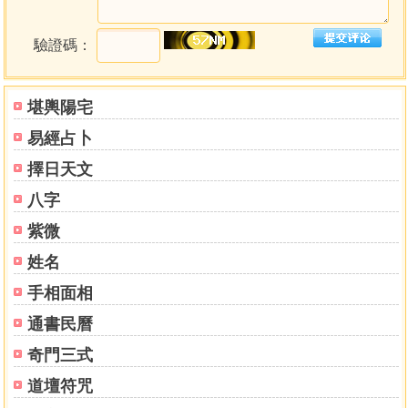
人類這個有自覺意識的主體，生活在複雜多變的現象世
界裡，一面經驗著各種外來的挑戰和刺激，一面又要勉力去
驗證碼：
調和內在反應帶來的衝突與矛盾，因此亟需要一套能兼顧質
與量、個人與整體宇宙、主觀與客觀性、世俗與神祕性、形
上與形下、現象與原理的詮釋系統，來幫助自己理解事件背
堪輿陽宅
後的意義和目的，如此才能完整地洞察心理慣性模式之中必
易經占卜
須修正、調整和轉化的老舊制約。
本書的第一部分就是在試圖釐清、闡明及說服讀者，爲
擇日天文
何占星學歷經了數千年的發展，遭遇過人類的青睞及污名
八字
化，但仍然能突破科學實證主義傾向的制約，逐漸與心理科
學結合，而達成了上述種種在詮釋上的完整目的。
紫微
此外，阿若優也花了許多功夫來闡明占星學爲何能成爲
姓名
「人本心理學」的有力工具。根據布根紹爾這位心理學家的
手相面相
看法，人本心理學的主旨乃是要完整地描述生而爲人的意
義，同時要研究人類的成長、進化及退化傾向，和外在制約
通書民曆
的互動關係，主體經驗的範疇和種類，在宇宙中的定位和意
奇門三式
義，以及一切的感受、思想和行動的潛能。以阿若優多年的
研究來看，這一切均可藉由「人本占星學」獲得釐清。
道壇符咒
論及「預測未來」在一般人心目中造成的不自由感時，