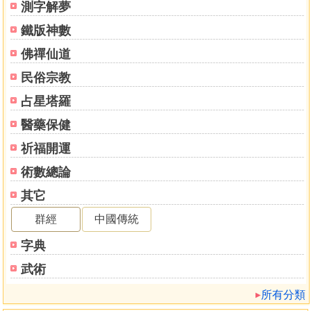
測字解夢
作者舉出了占星大家丹恩．魯依爾（Dane Rudhyar）和心理
鐵版神數
學家卡爾．羅傑斯（Carl Rogers）的見解：人最終的自由乃
是要選定心態來面對眼前的情境。其實大部分的人之所以會
佛禪仙道
卡在某段生命遭遇裡、變得進退兩難，主因就是不知該以何
民俗宗教
種態度來面對。由於缺乏全盤的理解，所以只能從慣性模式
和偏狹的觀點，做出自己無法控制的負面反應。占星學能夠
占星塔羅
連結小宇宙（人類）和大宇宙（行星的勢力），讓我們從生
醫藥保健
命內建的一體性和同時發生性，來洞悉事件背後極其精密的
業力脈絡，繼而以正向開放的心態去接納和面對挑戰，以達
祈福開運
成淨化及成長的目的。因此，預知未來可能面臨的挑戰並不
術數總論
會限制個人的自由意志，反而使人更有能力讓命定的事件順
其它
利地穿越過自己，也穿越過自己的意志和選擇。
此外由於超個人心理學方興未艾的發展趨勢，令許多心
群經
中國傳統
理學家開始積極投入於超驗次元的研究。這樣的研究令科學
字典
家們意識到過往的人格理論已經不再適用，但又缺乏針對個
人的超驗次元的詮釋系統，就此點阿若優仍強烈主張只有
武術
「人本占星學」能運用天體的週期活動做爲象徵語言，來呈
所有分類
現出偶發的危機或超驗經驗的心理眞相。