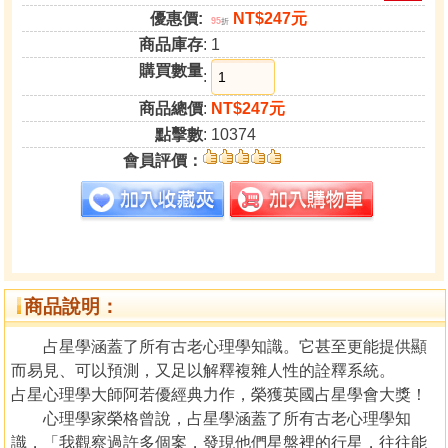
優惠價:
NT$247元
95
折
商品庫存
: 1
購買數量
:
商品總價
:
NT$247元
點擊數
: 10374
會員評價：
商品說明：
占星學涵蓋了所有古老心理學知識。它甚至更能提供顯
而易見、可以預測，又足以解釋複雜人性的詮釋系統。
占星心理學大師阿若優經典力作，榮獲英國占星學會大獎！
心理學家榮格曾說，占星學涵蓋了所有古老心理學知
識，「我觀察過許多個案，發現他們星盤裡的行星，往往能