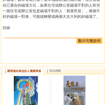
自已適合的磁場方位，如果住宅或辦公室磁場不對的人和另
一個住宅或辦公室也是磁場不對的人「易屋而居」，兩個不
好的磁場一對換，可能就轉變成兩個大吉大利的好磁場了。
目錄
陳怡魁博士序
顯示完整說明
前言
˙風水、食療與易經
第一章 什麼是風水
˙有巢氏的風水觀
商品標籤
購買過此商品的人還購買過
˙燧人氏的風水觀
˙伏羲氏的風水觀
˙神農氏的風水觀
˙黃帝的風水觀
˙堯舜的風水觀
˙商朝的風水觀