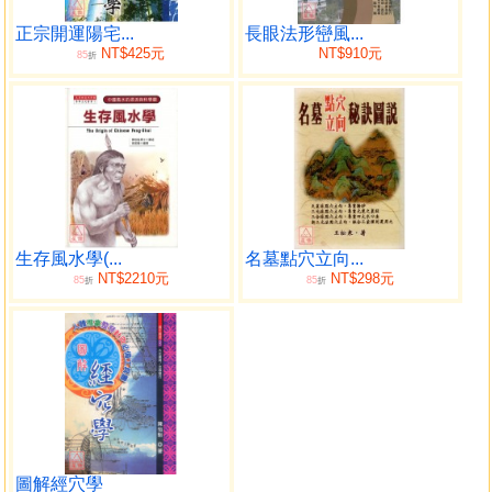
˙周朝的風水觀
˙漢朝的風水觀
正宗開運陽宅...
長眼法形巒風...
NT$425元
NT$910元
85
˙唐朝的風水觀
折
˙宋朝以後的風水觀
第二章 風水與健康
˙風水是健康之本
˙陰宅與健康
˙陽宅與健康
˙門向、爐向、廁所與健康
生存風水學(...
名墓點穴立向...
˙門向配命卦
NT$2210元
NT$298元
85
85
折
折
˙干擾方位與症狀
第三章 風水與事業
˙水卽是財富
˙運用風水開創則富
˙商場去水招財大法
˙五鬼運財法
˙右岸招財法
圖解經穴學