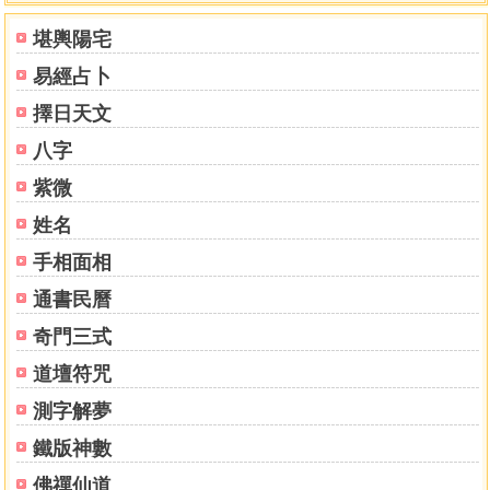
˙門開正西方位者
堪輿陽宅
˙門開正南方位者
易經占卜
˙門開正北方位者
擇日天文
第六章 風水改「孕」大法
八字
˙爐向
˙床位
紫微
˙食物改「孕 」
姓名
手相面相
第七章 風水桃花大法
˙桃花密碼
通書民曆
˙姻緣方床位
奇門三式
第八章 風水考運菜單
道壇符咒
˙居家環境不好的考生菜單
測字解夢
˙活潑好動，不穩定型的考生菜單
˙記性不好的考生菜單
鐵版神數
˙溝通不良的考生菜單
佛禪仙道