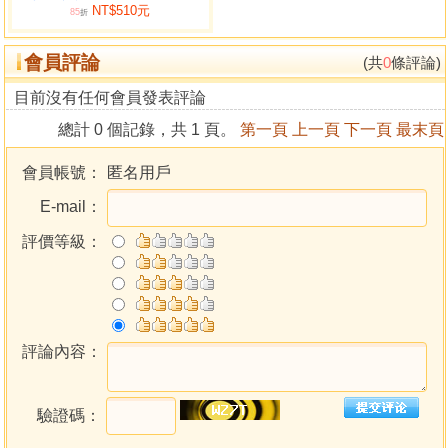
NT$510元
85
折
第四章 風水與人際關係
會員評論
˙追求快樂的生活
(共
0
條評論)
˙情感風水是一種感應
目前沒有任何會員發表評論
˙戀愛風水密碼－－床位
總計 0 個記錄，共 1 頁。
第一頁
上一頁
下一頁
最末頁
˙食物改運催桃花
˙戀愛風水密碼門向
會員帳號：
匿名用戶
˙積極的風水密碼門向
E-mail：
˙競爭的風水密碼門向
˙賺錢的床位風水
評價等級：
˙感情保鮮秘訣
第五章 風水招財大法
˙開創型財位法
˙門開西北方位者
評論內容：
˙門開東北方位者
˙門開東南方位者
驗證碼：
˙門開西南方位者
˙門開正東方位者