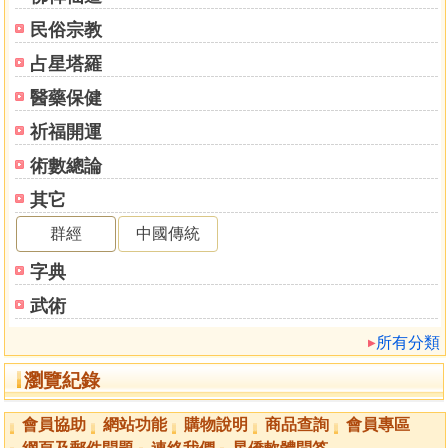
民俗宗教
第九章 陽宅八煞水改運大法
˙八煞水的緣起
占星塔羅
˙二十四山解析
醫藥保健
˙本命卦的八個方位
˙坐子向午或門位在午的八煞水
祈福開運
˙坐午向子或門位在子的八煞水
術數總論
˙坐酉向卯或門位在卯的八煞水
其它
˙坐卯向酉或門位在酉的八煞水
˙坐乾向巽或門位在巽的八煞水
群經
中國傳統
˙坐巽向乾或門位在乾的八煞水
字典
˙坐坤向艮或門位在艮的八煞水
˙坐艮向坤或門位在坤的八煞水
武術
˙坐辰向戌或門位在戌的八煞水
所有分類
˙坐戌向辰或門位在辰的八煞水
˙坐丑向未或門位在未的八煞水
瀏覽紀錄
˙坐未向丑或門位在丑的八煞水
˙坐寅向申或門位在申的八煞水
會員協助
網站功能
購物說明
商品查詢
會員專區
˙坐申向寅或門位在寅的八煞水