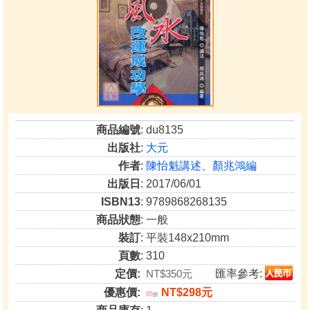
商品編號
: du8135
出版社
:
大元
作者
:
陳怡魁講述、顏兆鴻編
出版日
: 2017/06/01
ISBN13
: 9789868268135
商品狀態
: 一般
裝訂
: 平裝148x210mm
頁數
: 310
定價:
NT$350元
匯率參考:
優惠價:
NT$298元
85
折