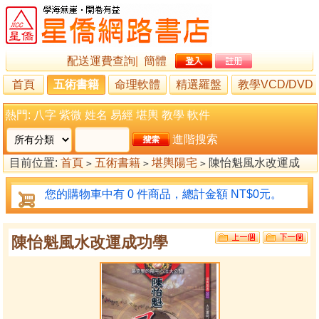
配送運費查詢
|
簡體
首頁
五術書籍
命理軟體
精選羅盤
教學VCD/DVD
熱門:
八字
紫微
姓名
易經
堪輿
教學
軟件
進階搜索
目前位置:
首頁
五術書籍
堪輿陽宅
陳怡魁風水改運成
>
>
>
功學
您的購物車中有 0 件商品，總計金額 NT$0元。
陳怡魁風水改運成功學