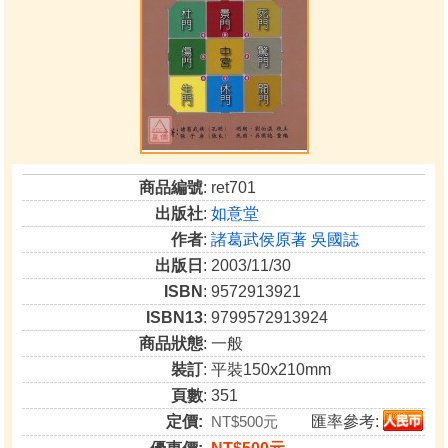
商品編號
: ret701
出版社
:
如意堂
作者
:
諸葛武侯原著 吳國誌
出版日
: 2003/11/30
ISBN
: 9572913921
ISBN13
: 9799572913924
商品狀態
: 一般
裝訂
: 平裝150x210mm
頁數
: 351
定價:
NT$500元
匯率參考: