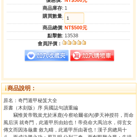
優惠價:
NT$500元
商品庫存
: 1
購買數量
:
商品總價
:
NT$500元
點擊數
: 13538
會員評價：
商品說明：
原名：奇門遁甲秘笈大全
原書（木刻版）序 吳國誌句讀重編
竊惟黃帝戰蚩尤於涿鹿(今察哈爾省內)夢天神授符，而命
風后演 就奇門，此遁甲所由始也！帝堯命大禹治水，得玄女
傳文而因洛龜畫 敘九疇，此遁甲所由著也！漢子房總局十