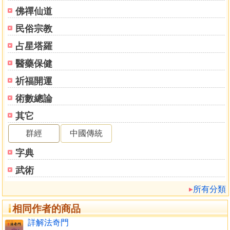
地」，九天之上利以 揚兵，九地之下利以埋伏；前三為六
佛禪仙道
合，二為太陰，六合之中逃亡是 利，太陰之處潛伏斯宜。
民俗宗教
三詐之方，舉動皆利，是休生開合乙丙丁、九地、太陰
而然也！
占星塔羅
五假之地，各有吉凶，是杜死驚傷景合九地、太陰、乙
醫藥保健
丙丁、己 癸而致也；如六戊不測之術，六甲陰符之妙，此乃
心悟，難以言傳， 有志於衛國安民，出將入相者，不可不知
祈福開運
也！嗚呼，分天地於掌握， 羅列宿於心胸，風雷從其呼吸，
術數總論
神鬼聽其指揮，其天府石室之秘文， 運籌決勝之神算
其它
乎。 ＊此篇序文(鉛字版)錯八字。
時 大明洪武四年（一三七一）季夏朔日為敘 劉基 伯
群經
中國傳統
溫氏 謹識 奇門之學，必備歌訣（每木抄襲之書都有），而
字典
歌訣一定要每句字 數同樣，二句剛好一段，但市售之書經過
歷代重鋟翻刻，木刻版翻刻 成石印版（百餘年前）石印版重
武術
新植字成鉛字版（近百年）鉛字版重新打 字排版成現代版
所有分類
（電腦排版），每次翻印者都是以經濟效應為主，將書 當成
賺錢工具（只要能賣錢就好）如：16開精裝本《遁甲符應
相同作者的商品
經》直接 翻印只賣三百元！不管內容對錯，便宜就好（吸引
詳解法奇門
初學者購買）！ 市面流通的奇門之書近百種，但都是抄襲石