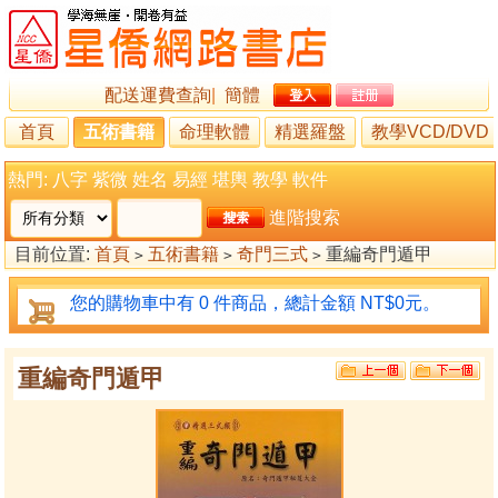
配送運費查詢
|
簡體
首頁
五術書籍
命理軟體
精選羅盤
教學VCD/DVD
熱門:
八字
紫微
姓名
易經
堪輿
教學
軟件
進階搜索
目前位置:
首頁
五術書籍
奇門三式
重編奇門遁甲
>
>
>
您的購物車中有 0 件商品，總計金額 NT$0元。
重編奇門遁甲