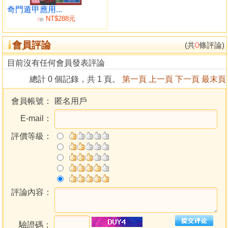
例( 參閱本書第六八頁)名實岳家之秘，顧用之何如，而驗之
奇門遁甲應用...
NT$288元
無不應也！ 夫星有陰陽，門有開闔，惟天禽則無定位，
9
折
寄西南而屬中宮，從 三避五為害為生；勝地有三：天上值符
會員評論
所臨天乙，大將居之，一也！ 值符後一為九天，我軍居之，
(共
0
條評論)
二也！地生門而合三奇之宮，若引軍從 生門而擊死，百戰百
目前沒有任何會員發表評論
勝，三也！不擊有五：天乙九天，擊之必被其殃 ，一與二
總計 0 個記錄，共 1 頁。
第一頁
上一頁
下一頁
最末頁
也！生門九地，犯之必罹其害，三與四也！值符而臨值使之
位，如用兵突圍摧陣，將死軍亡，五也！
會員帳號：
匿名用戶
孟甲刑門難以出入，而宜隱跡；仲甲陽內宜於堅守，而
E-mail：
利於藏兵 ；四季甲時陰內陽外，須分主客，始決雌雄；六乙
為天德，出從而上 日奇之下，可決勝於未然之內；丙為天
評價等級：
威，不得丙火銷金之令，宜防 敗於不測；時臨六丁，名為玉
女潛形，如隱伏而不見其象；時臨六戊 ，號曰乘龍萬里，逢
凶徒而自滅其蹤；六己偽地戶，宜陰私而用偷劫 ；六癸為天
綱，審高下而利逃亡；六庚而出戰，咎將及於師；六辛而 行
師，禍必及於其身；六壬為天牢，而飛禍速至；六甲為時
評論內容：
首，而應 局斯靈；甲加丙為青龍回首，而動作無阻；丙加甲
為飛鳥跌穴，而運 作有成；乙加辛是青龍逃走，而財物廢
驗證碼：