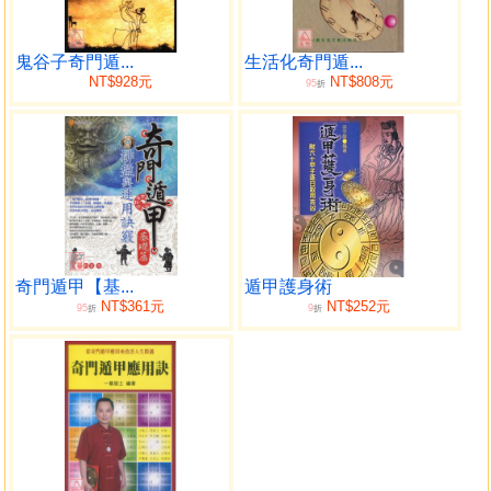
矣。
＊此段文為「奇門之學」的要訣！
天盤九星共奇儀，而一時一易象，天之旋轉；地盤九星
鬼谷子奇門遁...
生活化奇門遁...
NT$928元
NT$808元
95
與奇儀， 而五日方移，法地道之貞靜也！
折
天盤臨地，審吉凶之消長；地盤承天，斷休咎之盈虛；
天甲子臨 地甲子是為「伏吟」，凡門符臨本宮皆同此例，而
不可用也；地天英 逢天天蓬是為「反吟」，凡門加衝宮皆同
此例，而避之可也！
吉門臨三奇而所求皆逐，奇門入墓迫而所為無成；乙丙
丁生休門 如合太陰之位是謂三全，其陰吉或有無，必審從背
之方，是謂二可， 六儀擊刑至惡而不可使用，九遁合門至利
奇門遁甲【基...
遁甲護身術
而大可施為。
NT$361元
NT$252元
95
9
折
折
開門合乙而加己位，不犯奇墓門迫，名曰「地遁」臨紫
薇而蔽以 日精著也；月奇臨丁而逢生門，不犯奇墓門迫，名
曰「天遁」乘華蓋\\r 而蔽以月精著也；休門與丁奇相合太
陰，共地盤相臨斯為「人遁」亦 可行師；丙奇同生門而合於
九天遁，屬於神星奇遇；休門而臨於九地 遁，屬於鬼龍得
月，奇合休癸而或臨於坎，虎得乙奇臨生門而或出於 艮；
「風遁」則日開臨於巽，「雲遁」則月開合於坤，此九遁之