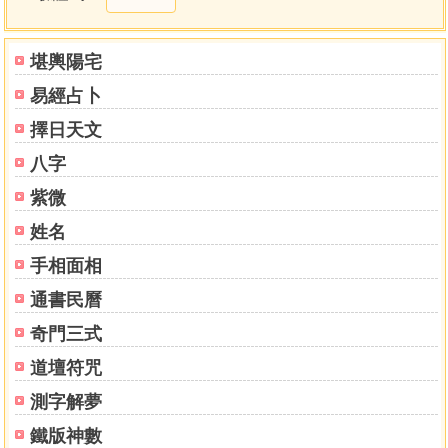
墜；辛加乙為白虎猖狂，而身 體毀傷；丁加癸為朱雀投江，
而訟獄所由起也！癸加丁為滕蛇跌蹻， 而憂惶之必至
也！ ＊奇門格局，參閱本書第三四○頁。
堪輿陽宅
六庚加符為伏官格，不利其主，而利其客；值符加庚為
易經占卜
飛宮格， 不貴於戰，而貴於謀；庚加值符太白格於天乙，外
兵侵而主將必敗； 符加六庚太乙格於太白，強出兵而客將必
擇日天文
阻。值使臨庚名為「野戰」 ，兵雖精而主困也；庚加值使名
八字
曰「同宮」，將雖驍而必挫也；庚加 於丙是為太白入熒惑，
而賊必來；丙加於庚是為丙火入金鄉，而賊必 退，此主客皆
紫微
不利，莫倚奇門而強用也！
姓名
天地大格，庚下加癸；天地小格，壬上加庚；庚上加
手相面相
己，士卒死 於中途；己加於庚，兵將厄於危路。歲格則歲逢
於庚，月格則庚加朔 建；庚臨日干為伏干格，而主人見傷；
通書民曆
日干臨庚為飛宮格，而客將不 勝；時干剋日為五不遇，而定
奇門三式
損其明；丙加日干名曰「悖亂」，而顛 倒紀綱。
天有三門：大衝、小吉、從魁；地有四戶：月建，除危
道壇符咒
開定。
測字解夢
值使相交乃天乙之所，在值使臨處為天乙之行宮，其值
符同乎天 乙有難，宜棄門從坤後一為「九天」、二為「九
鐵版神數