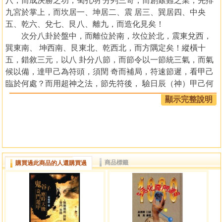
八，而成決勝之功；蜀孔明 分列三奇，而創艱難之業；先排
九宮於掌上，而坎居一、坤居二、震 居三、巽居四、中央
五、乾六、兌七、艮八、離九，而造化見矣！
次分八卦於盤中，而離位於南，坎位於北，震東兌西，
巽東南、 坤西南、艮東北、乾西北，而方隅定矣！縱橫十
五，錯敘三元，以八 卦分八節，而節令以一節統三氣，而氣
候以備，達甲己為符頭，須閏 奇而補局，符速節遲，看甲己
臨於何處？而用超神之法，節先符後， 驗日辰（神）甲己何
居？而行節氣之方，子午東部（方）為冬至後陽遁， 歷坎艮
顯示完整說明
震巽，儀順行而奇逆布，由值符而順飛於九宮也！
子午西部（方）為夏至後陰遁，歷離坤兌乾，奇順布而
儀逆行，由 值符而逆飛於八卦也！
＊九宮、八卦、三元、八節、方位亦可參閱《黃曆正確
用法》。 認九宮安九星為值符，而吉凶以分，如坎宮認
商品標籤
購買過此商品的人還購買過
天蓬為符，則天芮 二、天衝三、天輔四、天禽五、天心六、
天柱七、天任八、天英九； 配八卦立八門為值使，而休咎以
判，如乾宮配開為使，則休門坎、生 門艮、傷門震、杜門
巽、景門離、死門坤、驚門兌；移值符於時干， 而時干住處
值符之起首寓矣；尋值使於時支，而時支住處值使之方位 存