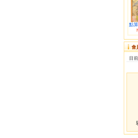
點
會
目