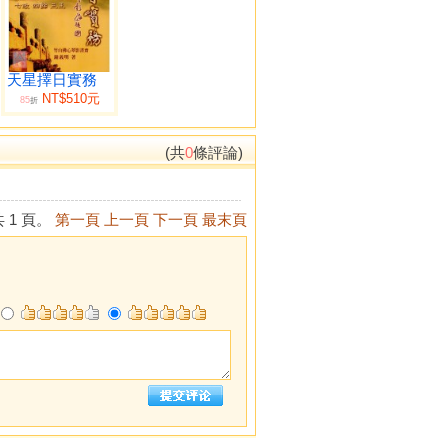
天星擇日實務
NT$510元
85
折
(共
0
條評論)
 1 頁。
第一頁
上一頁
下一頁
最末頁