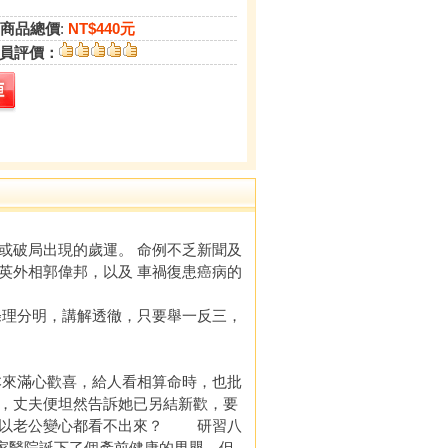
商品總價
:
NT$440元
員評價：
或破局出現的歲運。 命例不乏新聞及
英外相郭偉邦，以及 車禍復患癌病的
理分明，講解透徹，只要舉一反三，
來滿心歡喜，給人看相算命時，也批
，丈夫便坦然告訴她已另結新歡，要
何以老公變心都看不出來？ 研習八
一家醫院誕下了個產前健康的男嬰，但