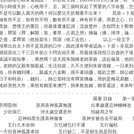
四小時後夭折，心映用子、丑、寅三個時辰起了男嬰的八字命盤，怎
不是可以斷人壽夭的嗎？何以嬰兒夭折都看不出來？ 屈原＜卜居
物有所不足，智有所不明，數有所不逮，神有所不通。用君之心，行
貴族、楚懷王的重臣，但最後遭逢貶謫，流放楚外，含怨問太卜鄭詹
敬，釋策（釋，解開；策，蓍草，占易之用）拂龜（拂，掃淨，龜，
之後，柔釋策（收拾架生）而謝（收工去也）。 以上一段文字，
精華出自太卜而不是屈原的口中，因此漢有學者認為＜卜居＞非屈原
關屈原在二千三百年前占卜問吉凶不果，而最後落得投江自盡的
策誠不能知事」，果然嗎？這天跟朱鵲橋老師茶敘，談起龜策，他回
，老師的父親有個親戚，生活拮据，久不久便到朱家借錢，一日來到
啦，你有錢到噃」，親戚大八金剛，摸不著頭腦，狐欵之際，師公續
日子和時辰），錢到」，師公當時沒有釋策拂龜，用的是梅花易數，
搖鈴突然大作，果然有鄉里來澳門，捎來救急錢，鄉里還說，本來昨
．．．．．．．．．．．．．．．．．．．．．．．．．．
羅量 目錄 第一章 諸行
洗手間昏倒 原局喜神孤露無護 出事歲運忌神輾
壯病亡 沖太歲交通意外 找破局之年 壽
機 忌神劫星生護喜神傷食 喜神全被合去可破局 第
行久木命例 欠乜補乜行不通 五行偏枯 
偏一方但喜神孤露者凶 五行缺二，不是順生就是回剋