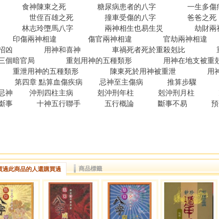
 食神陳東之死 糖尿病患者的八字 一生多傷病
字 世侄百雄之死 撞車受傷的八字 爸爸之
 林志玲墮馬八字 兩神相生也易生災 劫財兩
傷兩神相違 傷官兩神相違 官劫兩神相違 第三
必招凶 用神和喜神 車禍死者死於重殺剋比 重
於三個暗官局 重剋用神的五種類形 用神在地支被重剋
泄用神的五種類形 陳東死於用神被重泄 用神
凶 第四章 點算血傷疾病 忌神至主傷病 推算步驟 
的忌神 沖刑四柱主病 剋沖刑年柱 剋沖刑月柱
行斷事 十神五行聯手 五行概論 斷事不易 預
商品標籤
買過此商品的人還購買過