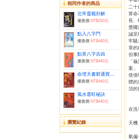
相同作者的商品
二十
北帝靈籤卦解
算命
長、
優惠價:
NT$250元
楚國
點入八字門
誠至
牢騷
優惠價:
NT$440元
章的
點算八字吉凶
但事
「龜
優惠價:
NT$440元
案」
命理天書窮通寶鑑詳解
使借
優惠價:
NT$440元
體的
頂的
風水選旺秘訣
．．
優惠價:
NT$440元
在
少
瀏覽紀錄
天
五
氣