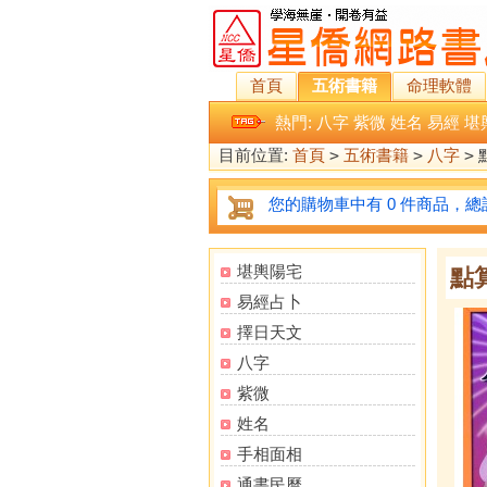
首頁
五術書籍
命理軟體
熱門:
八字
紫微
姓名
易經
堪
目前位置:
首頁
>
五術書籍
>
八字
>
您的購物車中有 0 件商品，總計
堪輿陽宅
點
易經占卜
擇日天文
八字
紫微
姓名
手相面相
通書民曆