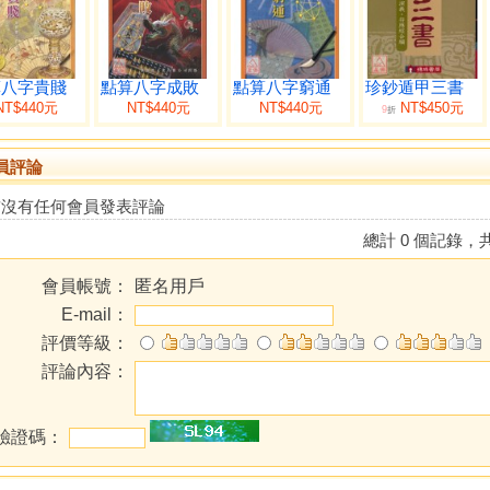
算八字貴賤
點算八字成敗
點算八字窮通
珍鈔遁甲三書
NT$440元
NT$440元
NT$440元
NT$450元
9
折
員評論
前沒有任何會員發表評論
總計 0 個記錄，共
會員帳號：
匿名用戶
E-mail：
評價等級：
評論內容：
驗證碼：