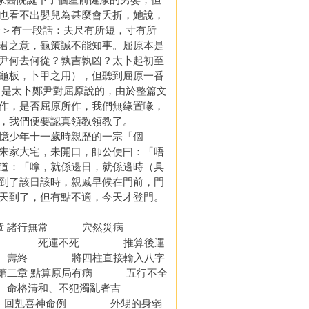
也看不出嬰兒為甚麼會夭折，她說，
＞有一段話：夫尺有所短，寸有所
君之意，龜策誠不能知事。屈原本是
尹何去何從？孰吉孰凶？太卜起初至
龜板，卜甲之用），但聽到屈原一番
是太卜鄭尹對屈原說的，由於整篇文
作，是否屈原所作，我們無緣置喙，
下場，我們便要認真領教領教了。
憶少年十一歲時親歷的一宗「個
朱家大宅，未開口，師公便曰：「唔
道：「嗱，就係邊日，就係邊時（具
到了該日該時，親戚早候在門前，門
天到了，但有點不適，今天才登門。
無常 穴然災病
轉攻 死運不死 推算後運
終 將四柱直接輸入八字
二章 點算原局有病 五行不全
命格清和、不犯濁亂者吉
 回剋喜神命例 外甥的身弱