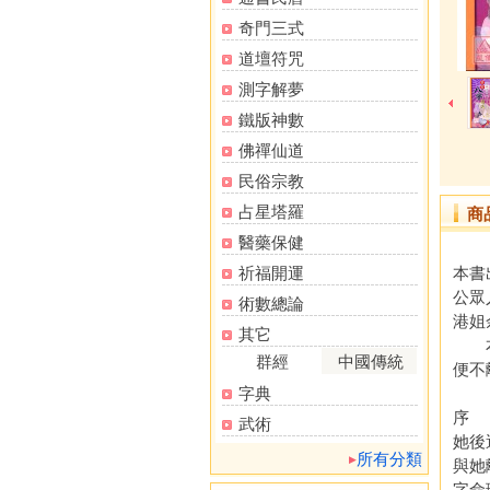
奇門三式
道壇符咒
測字解夢
鐵版神數
佛禪仙道
民俗宗教
占星塔羅
商
醫藥保健
祈福開運
本書
公眾
術數總論
港姐
其它
本書
群經
中國傳統
便不
字典
序 
武術
她後
所有分類
與她
字命