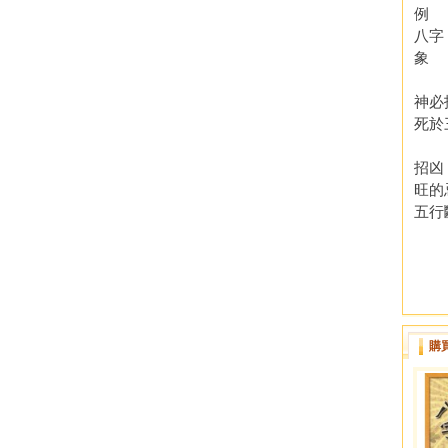
例
八
象
印
神
死
重
招
旺
五
購