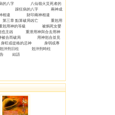
的八字 八仙嶺火災死者的
死 躁狂病的八字 兩神成
神相違 財印兩神相違
章 點算破局凶亡 重剋用
剋用神的等級 被焗死女嬰
也主凶 重泄用神與合去用神
被合而破局 用神剋合並見
身旺或從格的忌神 身弱或專
 剋沖刑日柱 剋沖刑時柱
告 結語