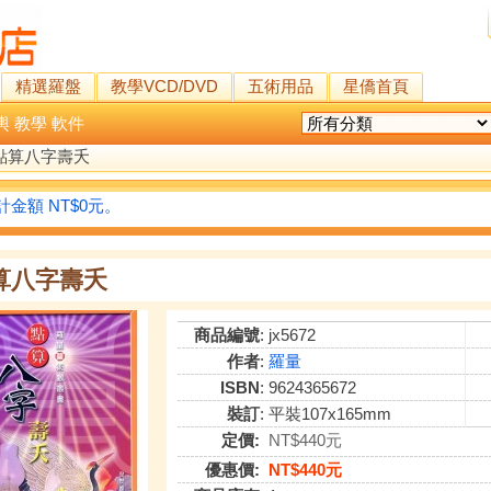
精選羅盤
教學VCD/DVD
五術用品
星僑首頁
輿
教學
軟件
點算八字壽夭
金額 NT$0元。
算八字壽夭
商品編號
: jx5672
作者
:
羅量
ISBN
: 9624365672
裝訂
: 平裝107x165mm
定價:
NT$440元
優惠價:
NT$440元