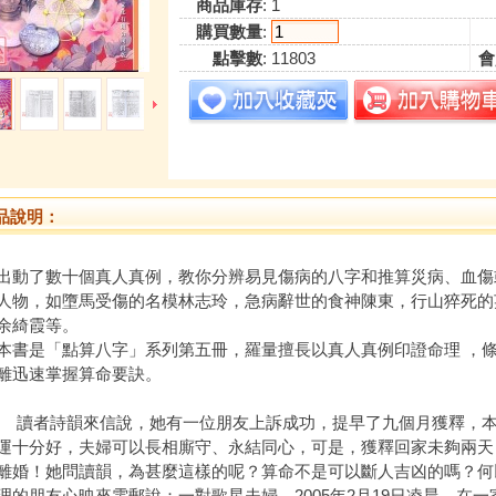
商品庫存
: 1
購買數量
:
點擊數
: 11803
會
品說明：
出動了數十個真人真例，教你分辨易見傷病的八字和推算災病、血傷
人物，如墮馬受傷的名模林志玲，急病辭世的食神陳東，行山猝死的
余綺霞等。
是「點算八字」系列第五冊，羅量擅長以真人真例印證命理 ，條
離迅速掌握算命要訣。
讀者詩韻來信說，她有一位朋友上訴成功，提早了九個月獲釋，本
運十分好，夫婦可以長相廝守、永結同心，可是，獲釋回家未夠兩天
離婚！她問讀韻，為甚麼這樣的呢？算命不是可以斷人吉凶的嗎？
理的朋友心映來電郵說：一對歌星夫婦，2005年2月19日凌晨，在