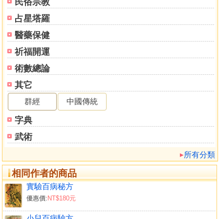
民俗宗教
占星塔羅
醫藥保健
祈福開運
術數總論
其它
群經
中國傳統
字典
武術
所有分類
相同作者的商品
實驗百病秘方
優惠價:
NT$180元
小兒百病驗方