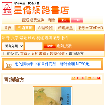
配送運費查詢
|
簡體
首頁
五術書籍
命理軟體
精選羅盤
教學VCD/DVD
熱門:
八字
紫微
姓名
易經
堪輿
教學
軟件
進階搜索
目前位置:
首頁
五術書籍
醫藥保健
胃病驗方
>
>
>
您的購物車中有 0 件商品，總計金額 NT$0元。
胃病驗方