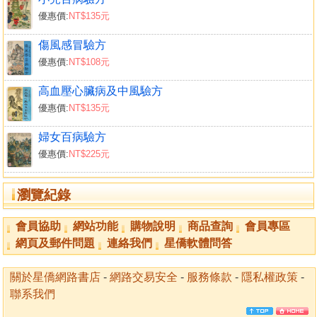
優惠價:
NT$135元
傷風感冒驗方
優惠價:
NT$108元
高血壓心臟病及中風驗方
優惠價:
NT$135元
婦女百病驗方
優惠價:
NT$225元
瀏覽紀錄
會員協助
網站功能
購物說明
商品查詢
會員專區
網頁及郵件問題
連絡我們
星僑軟體問答
關於星僑網路書店
-
網路交易安全
-
服務條款
-
隱私權政策
-
聯系我們