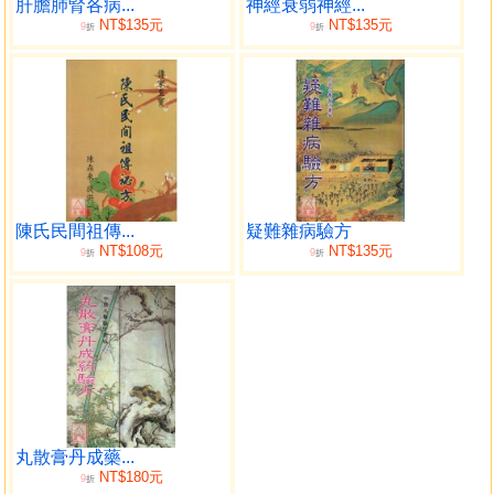
（四）呃逆的起因和驗方
肝膽肺腎各病...
神經衰弱神經...
NT$135元
NT$135元
9
9
１呃逆驗方
折
折
２呃逆針灸療法
（五）反胃、噎膈的起因和驗方
１反胃驗方
２噎膈驗方
３噎膈反胃驗方
（六）胃下垂與胃擴張的起因和驗方
１胃下垂驗方
陳氏民間祖傳...
疑難雜病驗方
２胃擴張驗方
NT$108元
NT$135元
9
9
折
折
（七）胃酸過多或過少的起因和驗方
１胃酸過多驗方
２胃酸過少驗方
（八）胃炎的起因和驗方
１胃炎驗方
２胃腸炎針灸療法
（九）胃潰瘍（胃癰）的起因和驗方
（十）胃出血的起因和驗方
丸散膏丹成藥...
NT$180元
（十一）烏貝散治療各種胃病報告
9
折