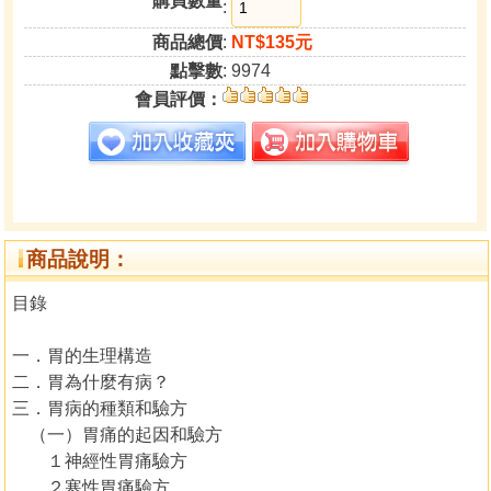
購買數量
:
商品總價
:
NT$135元
點擊數
: 9974
會員評價：
商品說明：
目錄
一．胃的生理構造
二．胃為什麼有病？
三．胃病的種類和驗方
（一）胃痛的起因和驗方
１神經性胃痛驗方
２寒性胃痛驗方