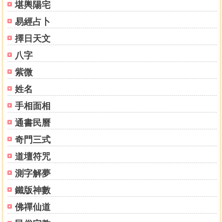
堪輿陽宅
易經占卜
擇日天文
八字
紫微
姓名
手相面相
通書民曆
奇門三式
道壇符咒
測字解夢
鐵版神數
佛禪仙道