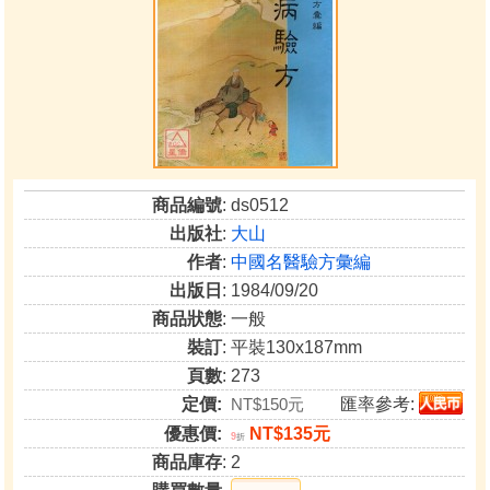
商品編號
: ds0512
出版社
:
大山
作者
:
中國名醫驗方彙編
出版日
: 1984/09/20
商品狀態
: 一般
裝訂
: 平裝130x187mm
頁數
: 273
定價:
NT$150元
匯率參考:
優惠價:
NT$135元
9
折
商品庫存
: 2