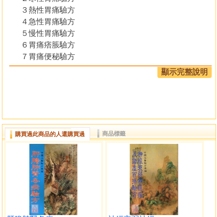
３熱性胃痛驗方
４急性胃痛驗方
５慢性胃痛驗方
６胃痛痞脹驗方
７胃痛便秘驗方
８胃痛嘔吐驗方
顯示完整說明
９蟲患胃痛驗方
１０胃痛出血驗方
１１胃痛牽引其他器官疼痛的驗方
１２一般性胃痛驗方
１３胃痛針灸療法
商品標籤
購買過此商品的人還購買過
１４胃痛手拭療法和外敷療法
（二）胃弱、傷食、宿食、脹滿等症的起因和驗方
１胃弱驗方
２傷食驗方
３宿食驗方
４脹滿驗方
（三）吐嘔的起因和驗方