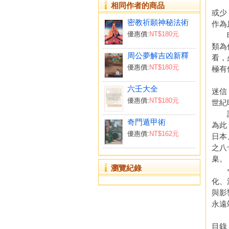
「術
相同作者的商品
或少
密教祈願神秘法術
作為
優惠價:
NT$180元
時至
類為
周公夢解吉凶新釋
看，
優惠價:
NT$180元
極有
「術
六壬大全
迷信
優惠價:
NT$180元
世紀
誠然
奇門遁甲術
為此
優惠價:
NT$162元
日本
之八
臬。
瀏覽紀錄
今後
化、
與影
永遠
目錄