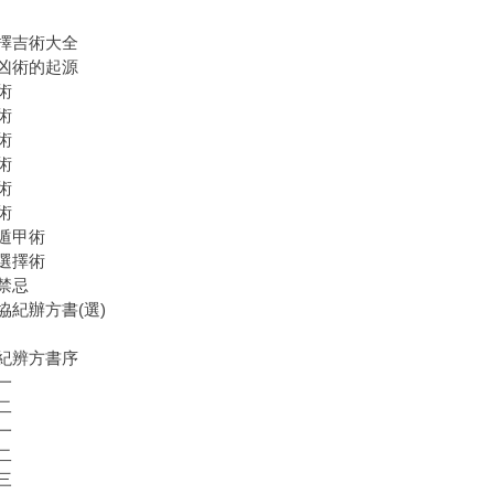
擇吉術大全
凶術的起源
術
術
術
術
術
術
遁甲術
選擇術
禁忌
協紀辦方書(選)
紀辨方書序
一
二
一
二
三