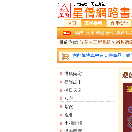
首頁
五術書籍
命理軟體
熱門:
八字
紫微
姓名
易經
堪
目前位置:
首頁
>
五術書籍
>
術數總
您的購物車中有 0 件商品，總計
堪輿陽宅
避
易經占卜
擇日天文
八字
紫微
姓名
手相面相
通書民曆