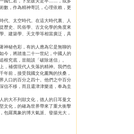
一國仁君，下至販夫走卒……，或多
術數，作為精神寄託，心理依賴，更
時代、太空時代。在這大時代裏、人
從歷史、民俗學、古文化學的角度來
學、建築學、天文學等相當廣泛，具
著神秘色彩，有的人應為它是無聊的
如今，將踏進二十一世紀，中國人的
追根究底，豈能談「破除迷信」。
上，補償現代人失落的精神。我們也
千年前，接受我國文化薰陶的扶桑，
界人口的百分之四十。他們之中百分
深信不移，而且還津津樂道，奉為圭
人的大不列顛文化，德人的日耳曼文
堅文化，的確為世界帶來了重大衝擊
，包羅萬象的博大氣派、發揚光大，