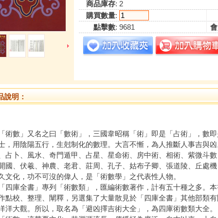
商品庫存
: 2
購買數量
:
點擊數
: 9681
會
品說明：
數」又名之曰「數術」，三國韋昭稱「術」即是「占術」，數即
士，用陰陽五行，生尅制化的數理。大言不慚，為人推斷人事吉與凶
、占卜、風水、奇門遁甲、占星、星命術、房中術、相術、紫微斗數
開國、伏羲、神農、老君、莊周、孔子、姑布子卿、張道陵、丘處機
久文化，功不可沒的偉人，是「術數學」之代表性人物。
庫全書」專列「術數類」，匯編術數著作，計有五十種之多。本
作點校、整理、闡釋，另選集了大量散見於「四庫全書」其他部類有
洋洋大觀。所以，取名為「避凶擇吉術大全」，為四庫術數類大全。