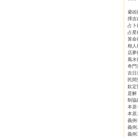
避凶
擇吉
占卜
占星
算命
相人
店夢
風水
奇門
吉日
民間
欽定
是解
制協
本原
本原
義例
義例
義例