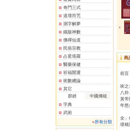
奇門三式
道壇符咒
測字解夢
鐵版神數
佛禪仙道
民俗宗教
占星塔羅
商
醫藥保健
祈福開運
前言
「術
術數總論
術之
其它
八卦
群經
中國傳統
黃帝
字典
年悠
「四
武術
全」
所有分類
堪稱