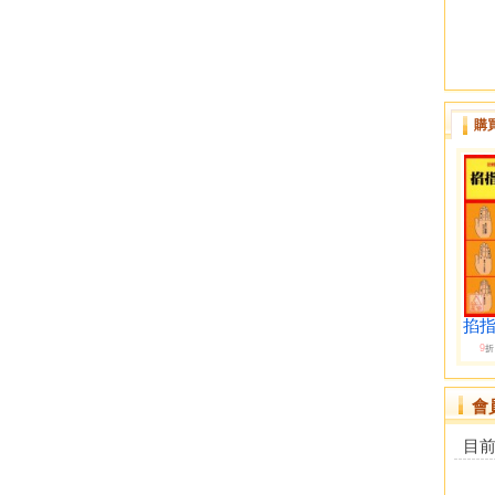
購
掐指
9
折
會
目