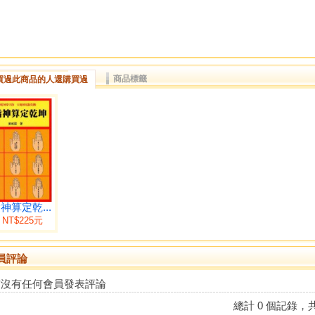
商品標籤
買過此商品的人還購買過
神算定乾...
NT$225元
員評論
前沒有任何會員發表評論
總計 0 個記錄，共