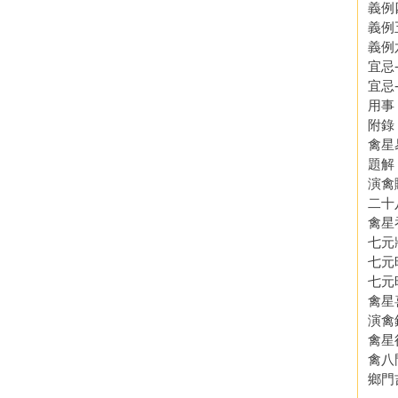
義例
義例
義例
宜忌
宜忌
用事
附錄
禽星
題解
演禽
二十
禽星
七元
七元
七元
禽星
演禽
禽星
禽八
鄉門