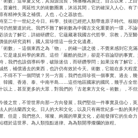
數」這華夏文化，其淵源流長，傳播極為廣泛。自古以來，上自
，普遍性、周延性大的術數圈裏，沐浴其間，它的確深入人心。有了
原有精神失落之補償。人也，心之器故也。
二十一世紀之今日。科學、技術已經把人類帶進原子時代、核能
何仍然樂道於此。我們不難了解術數為中國古文化重要的一環，不論
必須去了解它，詳細研鑽它。它蘊藏著我國古代哲學、宗教，乃至醫
價值的研究資料，國人當珍惜這一份文化遺產。
數」－這個東西之為「物」，的確一讀之後，不覺來感到它充滿
，它是違反科學的東西。這些「嚴酷的批評」卻是不容論辯的事實。
時，我們也該倡導科學，破除迷信，而研鑽學問；如果沒有了解它，
，補償過去的東西，也許仍有效於今天。術數，它能在多大程度
，不得不下一個問號？另一方面，我們也得珍視一個事實。過去，幾
、韓國、香港、泰、中南半島……這些地區國家的國民，幾乎占全世
十以上，甚至更多的大眾，對我們的「古老東方文化－術數」，不但
之世，不管世界向那一方向發展，我們堅信一件事實及信心，英
法人的法蘭西文化、日人的大和文化，以及只有兩世紀多一點的美利
響。但是，我們悠久、璀璨、絢麗的華夏文化，必能發揮它的生命力
站穩於這世界。為人類指點迷律。為為類開導燦爛的旅程。