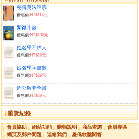
五十七籤己庚
秘傳萬法歸宗
五十八籤己辛
優惠價:
NT$114元
五十九籤己壬
六十籤‧己癸
紫微斗數
六十一籤庚甲
優惠價:
NT$190元
六十二籤庚乙
六十三籤庚丙
姓名學不求人
六十四籤庚丁
優惠價:
NT$29元
六十五籤庚戊
姓名學字畫數
六十六籤庚己
優惠價:
NT$29元
六十七籤庚庚
六十八籤庚辛
周公解夢全書
六十九籤庚壬
優惠價:
NT$29元
七十籤‧庚癸
七十一籤辛甲
瀏覽紀錄
七十二籤辛乙
七十三籤辛丙
會員協助
網站功能
購物說明
商品查詢
會員專區
七十四籤辛丁
網頁及郵件問題
連絡我們
星僑軟體問答
七十五籤辛戊