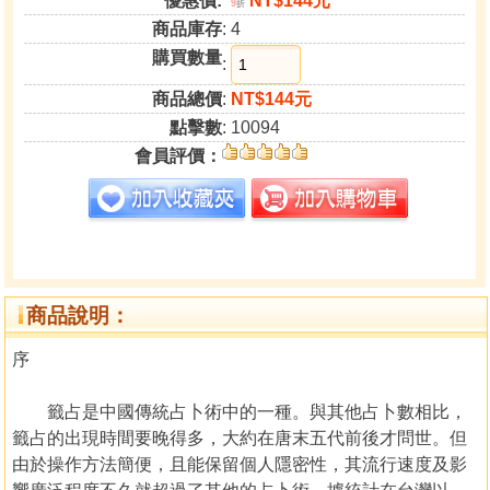
優惠價:
NT$144元
9
折
商品庫存
: 4
購買數量
:
商品總價
:
NT$144元
點擊數
: 10094
會員評價：
商品說明：
序
籤占是中國傳統占卜術中的一種。與其他占卜數相比，
籤占的出現時間要晚得多，大約在唐末五代前後才問世。但
由於操作方法簡便，且能保留個人隱密性，其流行速度及影