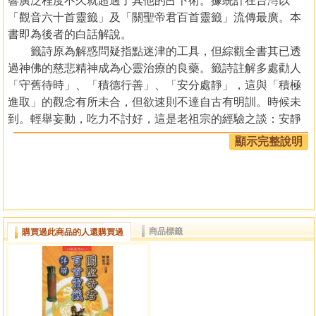
響廣泛程度不久就超過了其他的占卜術。據統計在台灣以
「觀音六十首靈籤」及「關聖帝君百首靈籤」流傳最廣。本
書即為後者的白話解說。
籤詩原為解惑問疑指點迷津的工具，但綜觀全書其已透
過神佛的慈悲精神成為心靈治療的良藥。籤詩註解多處勸人
「守舊待時」、「積德行善」、「安分處靜」，這與「積極
進取」的觀念有所未合，但欲速則不達自古有明訓。時候未
到。輕舉妄動，吃力不討好，這是老祖宗的經驗之談：安靜
安慮得，現代人實有再三參詳的必要。
顯示完整說明
每首籤詩暗合古人一則典故。旨在透過故事指出籤言的
內涵，使占者更容易參透未來事項的發展脈絡，而作出正確
的推論與判斷。從對典故的瞭解，使其中的神話、傳說、歷
史豐富了本書的趣味性。例如竇燕山的故事(第七十四首)說明
人的命運可透過積德行善來改變。籤言並非一成不變。諸惡
商品標籤
購買過此商品的人還購買過
莫作，眾善奉行是形塑一個人命運的最基本原素。而這也是
解籤者的基本認識及態度。
目錄