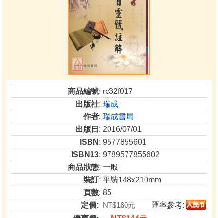
商品編號
: rc32f017
出版社
:
瑞成
作者
:
瑞成書局
出版日
: 2016/07/01
ISBN
: 9577855601
ISBN13
: 9789577855602
商品狀態
: 一般
裝訂
: 平裝148x210mm
頁數
: 85
定價:
NT$160元
匯率參考: