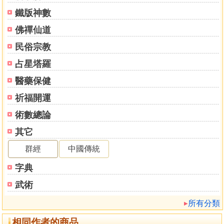
三十八籤丁辛
鐵版神數
三十九籤丁壬
四十‧籤丁癸
佛禪仙道
四十一籤戊甲
民俗宗教
四十二籤戊乙
四十三籤戊丙
占星塔羅
四十四籤戊丁
醫藥保健
四十五籤戊戊
四十六籤戊己
祈福開運
四十七籤戊庚
術數總論
四十八籤戊辛
其它
四十九籤戊壬
五十‧籤戊癸
群經
中國傳統
五十一籤己甲
字典
五十二籤己乙
五十三籤己丙
武術
五十四籤己丁
所有分類
五十五籤己戊
五十六籤己己
相同作者的商品