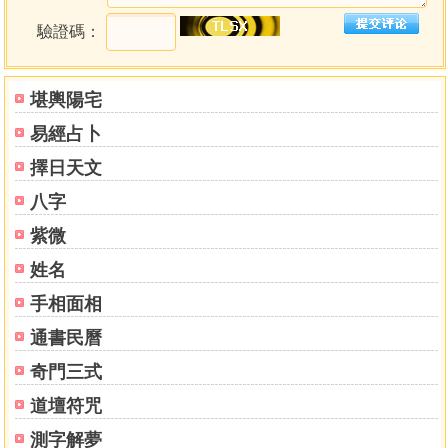
二十籤‧乙癸
驗證碼：
二十一籤丙甲
二十二籤丙乙
二十三籤丙丙
堪輿陽宅
二十四籤丙丁
易經占卜
二十五籤丙戊
二十六籤丙己
擇日天文
二十七籤丙庚
八字
二十八籤丙辛
二十九籤丙壬
紫微
三十‧籤丙癸
姓名
三十一籤丁甲
手相面相
三十二籤丁乙
三十三籤丁丙
通書民曆
三十四籤丁丁
奇門三式
三十五籤丁戊
三十六籤丁己
道壇符咒
三十七籤丁庚
測字解夢