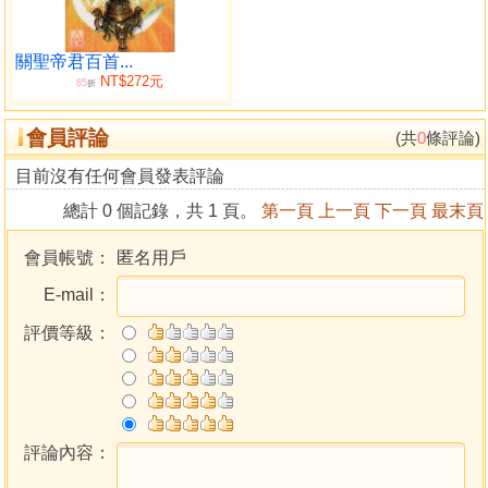
一籤‧‧甲甲
二籤‧‧甲乙
三籤‧‧甲丙
關聖帝君百首...
NT$272元
85
四籤‧‧甲丁
折
五籤‧‧甲戊
會員評論
(共
0
條評論)
六籤‧‧甲己
七籤‧‧甲庚
目前沒有任何會員發表評論
八籤‧‧甲辛
總計 0 個記錄，共 1 頁。
第一頁
上一頁
下一頁
最末頁
九籤‧‧甲壬
十籤‧‧甲癸
會員帳號：
匿名用戶
十一籤‧乙甲
E-mail：
十二籤‧乙乙
十三籤‧乙丙
評價等級：
十四籤‧乙丁
十五籤‧乙戊
十六籤‧乙己
十七籤‧乙庚
評論內容：
十八籤‧乙辛
十九籤‧乙壬