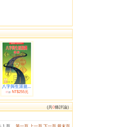
八字與生涯規...
NT$255元
85
折
(共
0
條評論)
 1 頁。
第一頁
上一頁
下一頁
最末頁