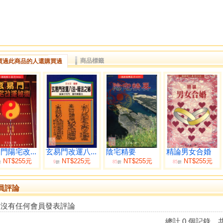
商品標籤
買過此商品的人還購買過
門陽宅改...
玄易門改運八...
陰宅精要
精論男女合婚
NT$255元
NT$225元
NT$255元
NT$255元
9
85
85
折
折
折
折
員評論
前沒有任何會員發表評論
總計 0 個記錄，共