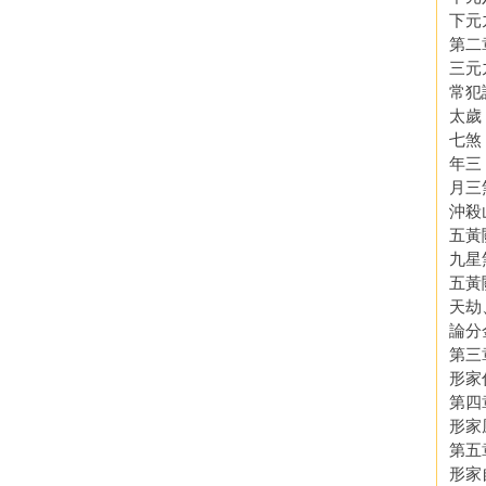
下元
第二
三元
常犯
太歲
七煞
年三
月三
沖殺
五黃
九星
五黃
天劫
論分
第三
形家
第四
形家
第五
形家