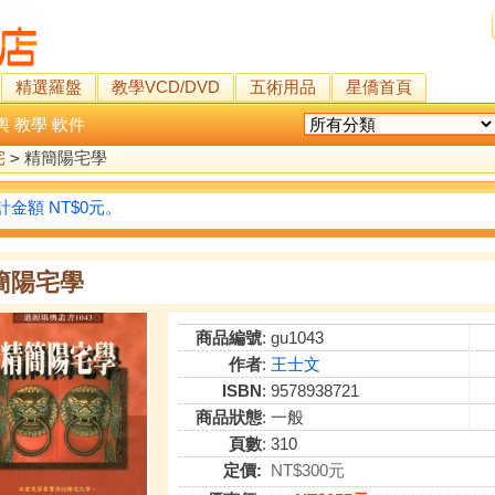
精選羅盤
教學VCD/DVD
五術用品
星僑首頁
輿
教學
軟件
宅
>
精簡陽宅學
金額 NT$0元。
簡陽宅學
商品編號
: gu1043
作者
:
王士文
ISBN
: 9578938721
商品狀態
: 一般
頁數
: 310
定價:
NT$300元