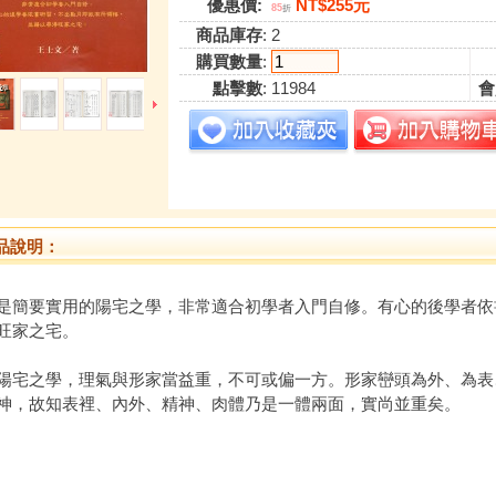
優惠價:
NT$255元
85
折
商品庫存
: 2
購買數量
:
點擊數
: 11984
會
品說明：
是簡要實用的陽宅之學，非常適合初學者入門自修。有心的後學者依
旺家之宅。
陽宅之學，理氣與形家當益重，不可或偏一方。形家巒頭為外、為表
神，故知表裡、內外、精神、肉體乃是一體兩面，實尚並重矣。