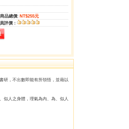
商品總價
:
NT$255元
員評價：
書研，不出數即能有所領悟，並藉以
、似人之身體，理氣為內、為、似人