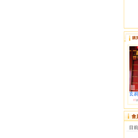
購
玄易
85
會
目