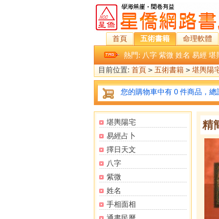
首頁
五術書籍
命理軟體
熱門:
八字
紫微
姓名
易經
堪
目前位置:
首頁
>
五術書籍
>
堪輿陽
您的購物車中有 0 件商品，總計
堪輿陽宅
精
易經占卜
擇日天文
八字
紫微
姓名
手相面相
通書民曆