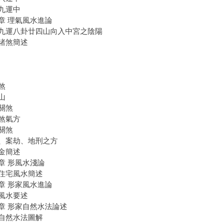
九運中
章 理氣風水進論
九運八卦廿四山向入中宮之陰陽
諸煞簡述
煞
山
關煞
煞氣方
關煞
、案劫、地刑之方
金簡述
章 形風水淺論
住宅風水簡述
章 形家風水進論
風水要述
章 形家自然水法論述
自然水法圖解