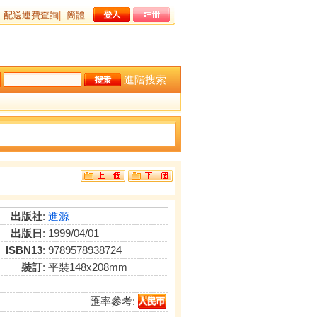
配送運費查詢
|
簡體
進階搜索
出版社
:
進源
出版日
: 1999/04/01
ISBN13
: 9789578938724
裝訂
: 平裝148x208mm
匯率參考: