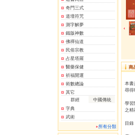
奇門三式
道壇符咒
測字解夢
鐵版神數
佛禪仙道
民俗宗教
占星塔羅
醫藥保健
商
祈福開運
本書
術數總論
尋得
其它
群經
中國傳統
學習
字典
之精
武術
目錄
所有分類