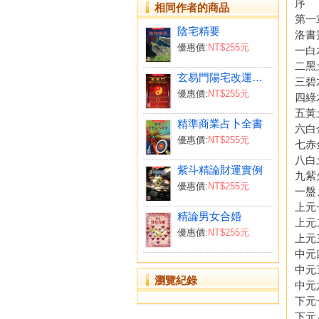
序
相同作者的商品
第一
陰宅精要
洛書
優惠價:
NT$255元
一白
二黑
玄易門陽宅改運秘術
三碧
優惠價:
NT$255元
四綠
五黃
精準商業占卜全書
六白
優惠價:
NT$255元
七赤
八白
紫斗精論財運實例
九紫
優惠價:
NT$255元
一盤
上元
精論男女合婚
上元
優惠價:
NT$255元
上元
中元
中元
瀏覽紀錄
中元
下元
下元