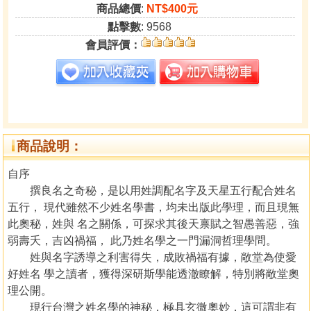
商品總價
:
NT$400元
點擊數
: 9568
會員評價：
商品說明：
自序
撰良名之奇秘，是以用姓調配名字及天星五行配合姓名
五行， 現代雖然不少姓名學書，均未出版此學理，而且現無
此奧秘，姓與 名之關係，可探求其後天禀賦之智愚善惡，強
弱壽夭，吉凶禍福， 此乃姓名學之一門漏洞哲理學問。
姓與名字誘導之利害得失，成敗禍福有據，敞堂為使愛
好姓名 學之讀者，獲得深研斯學能透澈瞭解，特別將敞堂奧
理公開。
現行台灣之姓名學的神秘，極具玄微奧妙，這可謂非有