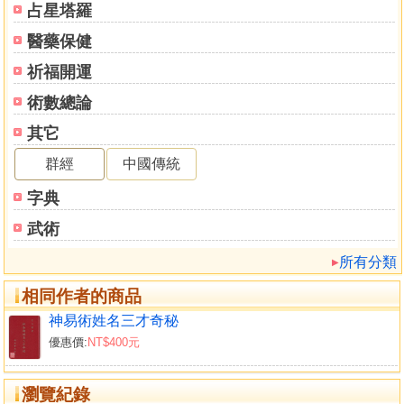
地支將星表說明
占星塔羅
地華蓋金神表說明
醫藥保健
進神日學堂秘解
八祿飛天祿馬秘解
祈福開運
金輿暗祿必解
術數總論
福星貴人六秀文昌秘解
其它
天赦日地支孤神秘解
地寡宿流霞煞秘解
群經
中國傳統
地支驛馬秘解
字典
地支桃花秘解
紅艷煞解
武術
飛刃秘解
所有分類
天干羊刃秘解
劫煞秘解
相同作者的商品
弔客挰門秘解
神易術姓名三才奇秘
肇支年支秘解
優惠價:
NT$400元
太白飢星年支秘解
太歲吉飢秘解
安奉太歲利用符咒入符膽咒
瀏覽紀錄