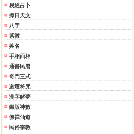
易經占卜
推大運法
起小限法，起小運罄訣
擇日天文
推命宮秘訣
八字
先天八字配合後天姓名之重要
十天干化合之星情分春夏秋冬
紫微
六沖分春夏秋冬季節之星情
姓名
地支六合三合之星情說明
手相面相
地支車星情說明
地支六星情說明
通書民曆
地支相廠星情說明
奇門三式
地支十二支相刑星情說明
六神相生相尅喜忌訣
道壇符咒
六神益噌忌配合姓名補充詳解
測字解夢
地支空亡之解說魁罡之秘解
天干秘神表名錄
鐵版神數
天干貴人表
佛禪仙道
天月德貴人表
民俗宗教
三奇貴人秘解