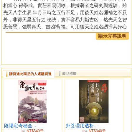
相當心 得學成。實茌容易明瞭，根據著者之研究與經驗，雖
先天八字生辰 年月日時之五行不足，用後天姓名彌補之不及
外，非得天星五行之 秘訣，實不容易判斷吉凶，然先天之智
愚善惡，強弱壽夭、吉凶禍 福。可用後天之姓名誘導其身心
修養，予以改變人生之命運，補充 身體健和，用後天姓名配
顯示完整說明
合天星庫財運，可調和血氣順流，諸事如 意財源廣進，所謂
先天不足，用後天彌補之，姓名學之道，比任何 命相學高深
莫測，非得天星五行秘訣，實不容易判斷，辭義雖淺， 而未
公開，非一般人所能瞭解，筆者有見於此，特將天星五行例
在 後面萬年曆前排，期使讀者得此一書，獲窺一目了然，書
商品標籤
購買過此商品的人還購買過
中為證實 斯學之理論。為實例並藉先輩人士芳名，然而事先
未曾徵求其本人 或家屬之承諾，甚感歉意，欠禮之處，尚祈
海宥是盼，出書在即， 錯誤在所難免，尚希望先進賜教，承
幾位好友在百忙中賜予校正得 以減少文字文詞之錯誤。茲謹
表謝意！
著作者聖筆群垣
王文勢
陰陽宅奇秘全...
卦爻理用透析...
NT$540元
NT$340元
9
85
折
折