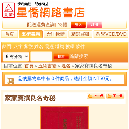
配送運費查詢
|
簡體
首頁
五術書籍
命理軟體
精選羅盤
教學VCD/DVD
熱門:
八字
紫微
姓名
易經
堪輿
教學
軟件
進階搜索
目前位置:
首頁
五術書籍
姓名
家家寶撰良名奇秘
>
>
>
您的購物車中有 0 件商品，總計金額 NT$0元。
家家寶撰良名奇秘