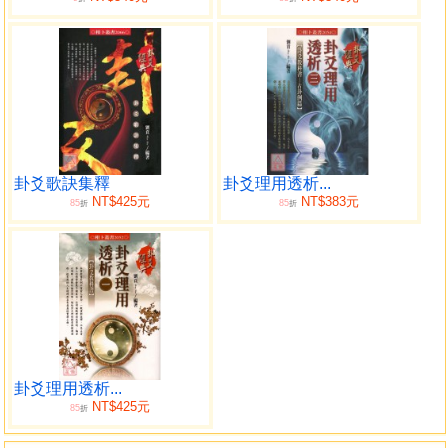
目錄
著作者近影
自序
康聖堂姓名學之特論
名之重要廣東有俗語
姓名學數理及五行五常
姓名學六格象法之流年靈動運
卦爻歌訣集釋
卦爻理用透析...
姓名六格剖象法
NT$425元
NT$383元
85
85
折
折
姓名和天星五行相生之好處
富社×運之內格例證
富人情味之外格例證
梅開二度成怨婦
姓名雜談
三才天格央格地格同一五行之誘道關係
店行號擇秘訣
姓配合名重要性
卦爻理用透析...
NT$425元
姓配合名之特性
85
折
二劃姓配合名之靈性