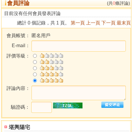
會員評論
至二十四劃姓配合名之靈性
(共
0
條評論)
五刪方向節氣八卦方位
目前沒有任何會員發表評論
十天干陰陽八卦方位
總計 0 個記錄，共 1 頁。
第一頁
上一頁
下一頁
最末頁
十二地支所屬生肖及陰陽八方位
六十甲子納音歌
會員帳號：
匿名用戶
十二時辰與十二地支對照表
E-mail：
十二時辰和人體十二經絡之靈意
曆學上時刻的常識講座
評價等級：
八字與四柱之起法
五虎遁年上起月捷訣
五鼠遁日上起時捷訣
起天干六神捷訣
地支六神檢查表
評論內容：
天生捷訣
檢查表
驗證碼：
星辰檢查表
十二月建
推胎元法
堪輿陽宅
推胎息法