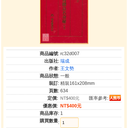
商品編號
: rc32d007
出版社
:
瑞成
作者
:
王文勢
商品狀態
: 一般
裝訂
: 精裝161x208mm
頁數
: 634
定價:
NT$400元
匯率參考:
優惠價:
NT$400元
商品庫存
: 1
購買數量
: