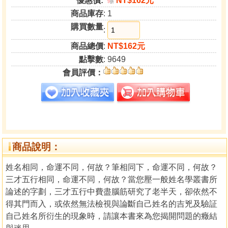
優惠價:
NT$162元
9
折
商品庫存
: 1
購買數量
:
商品總價
:
NT$162元
點擊數
: 9649
會員評價：
商品說明：
姓名相同，命運不同，何故？筆相同下，命運不同，何故？
三才五行相同，命運不同，何故？當您壓一般姓名學叢書所
論述的字劃，三才五行中費盡腦筋研究了老半天，卻依然不
得其門而入，或依然無法檢視與論斷自己姓名的吉兇及驗証
自己姓名所衍生的現象時，請讓本書來為您揭開問題的癥結