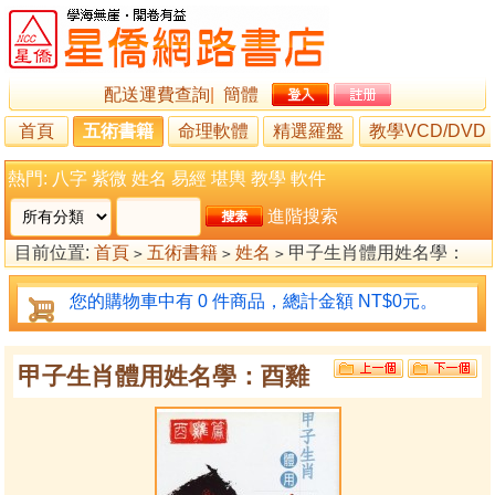
配送運費查詢
|
簡體
首頁
五術書籍
命理軟體
精選羅盤
教學VCD/DVD
熱門:
八字
紫微
姓名
易經
堪輿
教學
軟件
進階搜索
目前位置:
首頁
五術書籍
姓名
甲子生肖體用姓名學：
>
>
>
酉雞
您的購物車中有 0 件商品，總計金額 NT$0元。
甲子生肖體用姓名學：酉雞