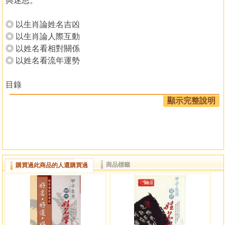
與迷思。
◎ 以生肖論姓名吉凶
◎ 以生肖論人際互動
◎ 以姓名看相對關係
◎ 以姓名看流年運勢
目錄
顯示完整說明
自序
前言
基本認識
天干
地支
商品標籤
購買過此商品的人還購買過
五行生剋
文字與結構
姓名架構
姓名之大運
姓名吉凶論斷