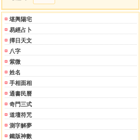
辰（龍）生剋
辰（龍）生肖五行生剋之六種型態
辰（龍）喜忌
堪輿陽宅
辰（龍）生人生月吉凶
易經占卜
姓名解析範例
巳蛇
擇日天文
巳（蛇）年出生之姓名吉凶概論
八字
巳（蛇）生剋
巳（蛇）生肖五行生剋之六種型態
紫微
巳（蛇）喜忌
姓名
巳（蛇）生人生月吉凶
手相面相
姓名解析範例
午馬
通書民曆
午（馬）年出生之姓名吉凶概論
奇門三式
午（馬）生剋
午（馬）生肖五行生剋之六種型態
道壇符咒
午（馬）喜忌
測字解夢
午（馬）生人生月吉凶
姓名解析範例
鐵版神數