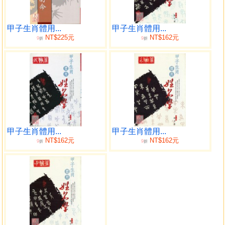
天地人論斷訊息解析
文字拆解範例
文字與生肖之互動關係範例
甲子生肖體用...
甲子生肖體用...
NT$225元
NT$162元
9
9
取名通則
折
折
體用關係之運用概論
姓名流年（流月）之論斷
十二生肖與姓名之吉凶概論
子鼠
子（鼠）年出生之姓名吉凶概論
子（鼠）生剋
子（鼠）生肖五行生剋之六種型態
甲子生肖體用...
甲子生肖體用...
子（鼠）喜忌
NT$162元
NT$162元
9
9
折
折
子（鼠）生人生月吉凶
姓名解析範例
丑牛
丑（牛）年出生之姓名吉凶概論
丑（牛）生剋
丑（牛）生肖五行生剋之六種型態
丑（牛）喜忌