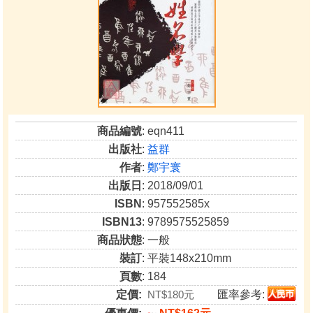
商品編號
: eqn411
出版社
:
益群
作者
:
鄭宇寰
出版日
: 2018/09/01
ISBN
: 957552585x
ISBN13
: 9789575525859
商品狀態
: 一般
裝訂
: 平裝148x210mm
頁數
: 184
定價:
NT$180元
匯率參考: