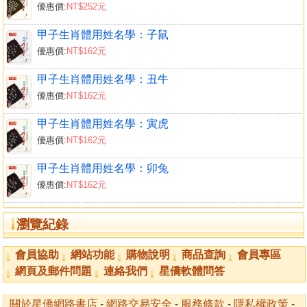
優惠價:
NT$252元
酉（雞）生人生月吉凶
姓名解析範例
甲子生肖體用姓名學：子鼠
戌狗
優惠價:
NT$162元
戌（狗）年出生之姓名吉凶概論
戌（狗）生剋
甲子生肖體用姓名學：丑牛
戌（狗）生肖五行生剋之六種型態
優惠價:
NT$162元
戌（狗）喜忌
甲子生肖體用姓名學：寅虎
戌（狗）生人生月吉凶
優惠價:
NT$162元
姓名解析範例
亥豬
甲子生肖體用姓名學：卯兔
亥（豬）年生人之姓名吉凶概論
優惠價:
NT$162元
亥（豬）生剋
亥（豬）生肖五行生剋之六種型態
瀏覽紀錄
亥（豬）喜忌
亥（豬）生人生月吉凶
會員協助
網站功能
購物說明
商品查詢
會員專區
姓名解析範例
網頁及郵件問題
連絡我們
星僑軟體問答
相關字例整理
生肖相關文字
關於星僑網路書店
-
網路交易安全
-
服務條款
-
隱私權政策
-