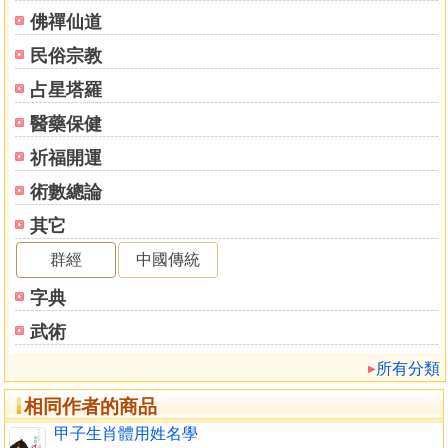
未羊
佛禪仙道
未（羊）年生人之姓名吉凶概論
民俗宗教
未（羊）生剋
未（羊）生肖五行生剋之六種型態
占星塔羅
未（羊）喜忌
醫藥保健
未（羊）生人生月吉凶
姓名解析範例
祈福開運
申猴
術數總論
申（猴）年出生之姓名吉凶概論
其它
申（猴）生剋
申（猴）生肖五行生剋之六種型態
群經
中國傳統
申（猴）喜忌
字典
申（猴）生人生月吉凶
姓名解析範例
武術
酉雞
所有分類
酉（雞）年出生之姓名吉凶概論
酉（雞）生剋
相同作者的商品
酉（雞）生肖五行生剋之六種型態
甲子生肖體用姓名學
酉（雞）喜忌