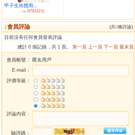
丑（牛）生人生月吉凶
甲子生肖體用...
NT$162元
姓名解析範例
9
折
寅虎
會員評論
寅（虎）年出生之姓名吉凶概論
(共
0
條評論)
寅（虎）生剋
目前沒有任何會員發表評論
寅（虎）生肖五行生剋之六種型態
總計 0 個記錄，共 1 頁。
第一頁
上一頁
下一頁
最末頁
寅（虎）喜忌
寅（虎）生人生月吉凶
會員帳號：
匿名用戶
姓名解析範例
E-mail：
卯兔
卯（兔）年生人之姓名吉凶概論
評價等級：
卯（兔）生剋
卯（兔）生肖五行生剋之六種型態
卯（兔）喜忌
卯（兔）生人生月吉凶
姓名解析範例
評論內容：
辰龍
辰（龍）年出生之姓名吉凶概論
驗證碼：