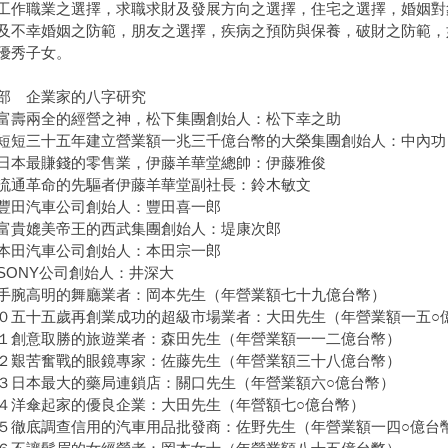
職業之選擇，求職求財及發展方向之選擇，住宅之選擇，婚姻對
幸婚姻之防範，朋友之選擇，疾病之預防與保養，破財之防範，
秀子女。
部 企業家的八字研究
壽兩全的經營之神，松下集團創始人：松下幸之助
短三十五年建立營業額一兆三千億台幣的大榮集團創始人：中內功
本最賺錢的零售業，伊藤羊華堂總帥：伊藤雅俊
通革命的先驅者伊藤羊華堂副社長：鈴木敏文
田汽車公司創始人：豐田喜一郎
貴媲美帝王的西武集團創始人：堤康次郎
田汽車公司創始人：本田宗一郎
ONY公司創始人：井深大
腕高明的舞廳業者：岡本先生（年營業額七十九億台幣）
五十五歲再創業成功的超級市場業者：大田先生（年營業額一五○
創意取勝的旅遊業者：森田先生（年營業額一一二億台幣）
艱苦奮戰的眼鏡專家：佐藤先生（年營業額三十八億台幣）
日本最大的藥局連鎖店：關口先生（年營業額六○億台幣）
洋傘起家的優良企業：大田先生（年營額七○億台幣）
徹底調查信用的汽車用品批發商：佐野先生（年營業額一四○億台