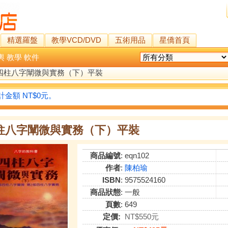
精選羅盤
教學VCD/DVD
五術用品
星僑首頁
輿
教學
軟件
四柱八字闡微與實務（下）平裝
金額 NT$0元。
柱八字闡微與實務（下）平裝
商品編號
: eqn102
作者
:
陳柏瑜
ISBN
: 9575524160
商品狀態
: 一般
頁數
: 649
定價:
NT$550元