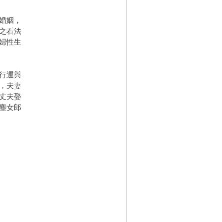
婚姻，
之看法
婦性生
行運與
，夫妻
丈夫娶
塵女郎