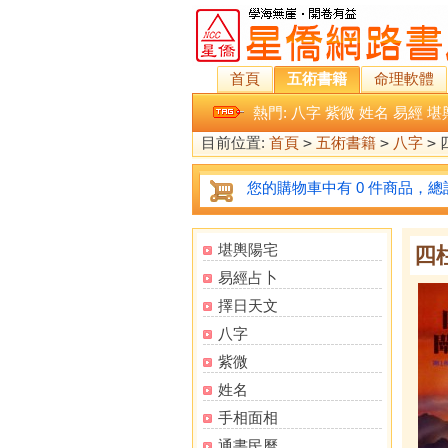
首頁
五術書籍
命理軟體
熱門:
八字
紫微
姓名
易經
堪
目前位置:
首頁
>
五術書籍
>
八字
>
您的購物車中有 0 件商品，總計
堪輿陽宅
四
易經占卜
擇日天文
八字
紫微
姓名
手相面相
通書民曆