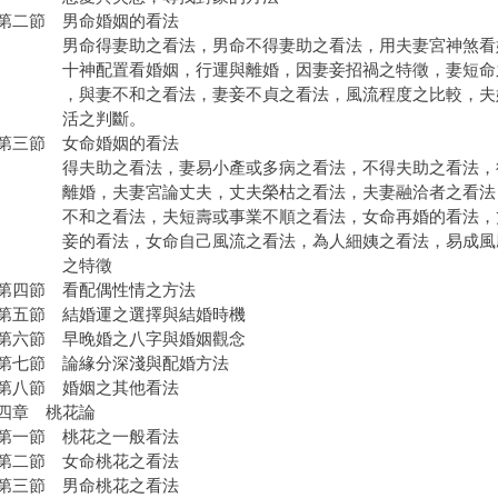
二節 男命婚姻的看法
命得妻助之看法，男命不得妻助之看法，用夫妻宮神煞看
神配置看婚姻，行運與離婚，因妻妾招禍之特徵，妻短命
與妻不和之看法，妻妾不貞之看法，風流程度之比較，夫
之判斷。
三節 女命婚姻的看法
夫助之看法，妻易小產或多病之看法，不得夫助之看法，
婚，夫妻宮論丈夫，丈夫榮枯之看法，夫妻融洽者之看法
和之看法，夫短壽或事業不順之看法，女命再婚的看法，
的看法，女命自己風流之看法，為人細姨之看法，易成風
之特徵
四節 看配偶性情之方法
節 結婚運之選擇與結婚時機
節 早晚婚之八字與婚姻觀念
七節 論緣分深淺與配婚方法
八節 婚姻之其他看法
四章 桃花論
一節 桃花之一般看法
二節 女命桃花之看法
三節 男命桃花之看法