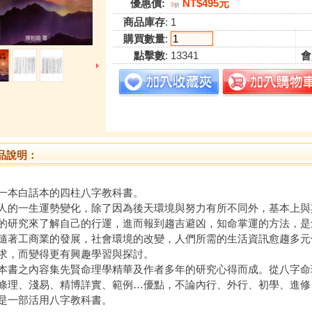
優惠價:
NT$495元
9
折
商品庫存
: 1
購買數量
:
點擊數
: 13341
會
品說明：
一本白話本的四柱八字教科書。
一生運勢變化，除了因為後天環境與努力有所不同外，基本上與
的研究來了解自己的行運，進而報到趨吉避凶，知命掌運的方法，是
工商業的發展，社會環境的改變，人們所需的生活資訊愈趨多元
求，而變得更有興趣學習與探討。
之內容集先賢命理學精華及作者多年的研究心得而成。從八字命
條理、淺易、精博詳實、範例…優點，不論內行、外行、初學、進修
是一部活用八字教科書。