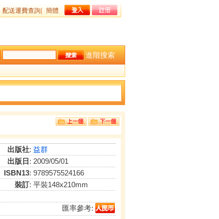
配送運費查詢
|
簡體
進階搜索
出版社
:
益群
出版日
: 2009/05/01
ISBN13
: 9789575524166
裝訂
: 平裝148x210mm
匯率參考: