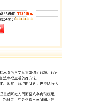
商品總價
:
NT$495元
員評價：
其本身的八字是有密切的關聯。透過
創造幸福生活的好方法。
化。因此，命理的研究，也順應時代
理基礎闡微入門而至八字實預應用。
、精研者，均是值得再三研閱之佳