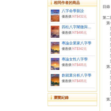
相同作者的商品
目錄
八字命學新詮
優惠價:
NT$432元
第二
第一
四柱八字闡微與實務（上）平裝
第
優惠價:
NT$495元
第
第三
專論企業家八字學
第
優惠價:
NT$342元
第
第
專論女性八字學
第
優惠價:
NT$405元
第二
第
創就業分析八字學
第
優惠價:
NT$405元
第
第
第
瀏覽紀錄
第
第
戀