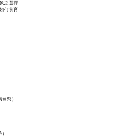
象之選擇
如何養育
億台幣）
幣）