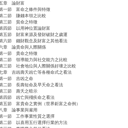
五章 論財富
一節 富命之條件與特徵
二節 賺錢本領之比較
三節 貧命之特徵
四節 以用神位置論財富
節 財富來源及發財破財之歲運
節 錢財觀念及財富之其他看法
章 論貴命與人際關係
一節 貴命之特徵
節 領導能力與社交能力之比較
節 社會地位與人際關係好壞之比較
章 吉凶壽夭凶亡等各種命式之看法
一節 吉凶之命
節 長壽短命及早夭命之看法
三節 壽夭之暗示
四節 凶亡與殘疾命之看法
節 富貴命之實例（世界鉅富之命例）
章 論事業與雇用
一節 工作事業性質之選擇
節 以喜用五行選擇行業的方法