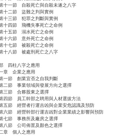
一節 自殺死亡與自殺未遂之八字
十二節 盜難之判與實例
十三節 犯罪之判斷與實例
十四節 飛機失事死亡之命例
十五節 溺水死亡之命例
十六節 意外死亡之命例
十七節 被殺死亡之命例
十八節 被處刑死亡之八字
部 四柱八字之應用
章 企業之應用
一節 創業宜否之自我判斷
節 事業領域與發展方向之選擇
三節 合夥股東之選擇
節 員工幹部之聘用與人材選拔方法
節 經營者行運吉凶與企業安危認識及預防
節 經營幹部行運吉凶對企業業績之影響與預防
七節 事務所及廠房之選擇
八節 公司佈置及顏色之選擇
章 個人之應用