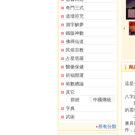
奇門三式
道壇符咒
測字解夢
鐵版神數
佛禪仙道
民俗宗教
占星塔羅
醫藥保健
商
祈福開運
這是
術數總論
人的
其它
八字
群經
中國傳統
隨著
字典
的需
本書
武術
兼具
所有分類
作，