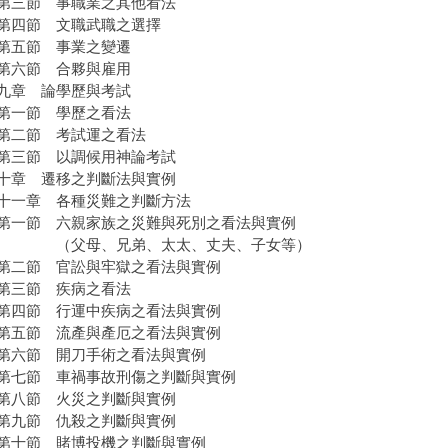
三節 事職業之其他看法
四節 文職武職之選擇
五節 事業之變遷
六節 合夥與雇用
章 論學歷與考試
一節 學歷之看法
二節 考試運之看法
三節 以調候用神論考試
章 遷移之判斷法與實例
一章 各種災難之判斷方法
節 六親家族之災難與死別之看法與實例
父母、兄弟、太太、丈夫、子女等）
節 官訟與牢獄之看法與實例
三節 疾病之看法
節 行運中疾病之看法與實例
節 流產與產厄之看法與實例
六節 開刀手術之看法與實例
節 車禍事故刑傷之判斷與實例
八節 火災之判斷與實例
九節 仇殺之判斷與實例
十節 賭博投機之判斷與實例