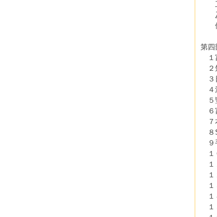
工作
及不
優
第四
１富
２短
３日
４流
５豐
６富
７本
８S
９手
１０
１１
１２
１３
１４
１５