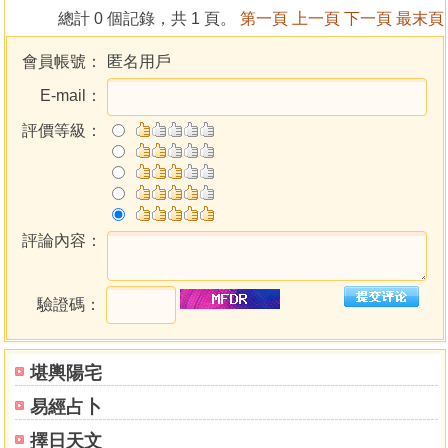
乾造（問終生財運）
總計 0 個記錄，共 1 頁。
第一頁
上一頁
下一頁
最末頁
乾造（問何時有財運）
坤造（問家運如何）
會員帳號：
匿名用戶
乾造（問焊接檢定考運）
E-mail：
坤造（問頭疼為何因）
坤造（問健康）
評價等級：
乾造（問神位吉凶）
乾造（問能否順利升職）
乾造（問工作職場能做多久）
乾造（問有無升職良機）
評論內容：
坤造（問身體健康）
坤造（問以五為業吉凶）
坤造（問身體健康）
驗證碼：
坤造（問身體現況）
乾造（問能否考上不動產經紀人）
乾造（問考運吉凶）
堪輿陽宅
乾造（問習卦成效如何）
易經占卜
乾造（問擇吉日課吉凶）
擇日天文
乾造（問地震後回家居住吉凶）