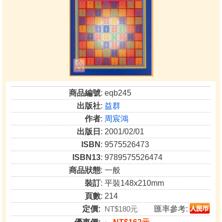
商品編號
: eqb245
出版社
:
益群
作者
:
周宸鴻
出版日
: 2001/02/01
ISBN
: 9575526473
ISBN13
: 9789575526474
商品狀態
: 一般
裝訂
: 平裝148x210mm
頁數
: 214
定價:
NT$180元
匯率參考: