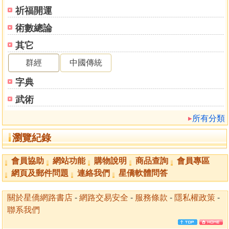
乾造（問高球賽可否擠進業餘前十名）
祈福開運
乾造（問大學入學考吉凶）
乾造（問事業運吉凶）
術數總論
乾造（問明年考高球教練吉凶）
其它
乾造（問明年財運）
坤造（問赴英國讀書運如何）
群經
中國傳統
坤造（問至國外進修運勢吉凶）
字典
坤造（問婚緣）
坤造（問何時有良緣）
武術
坤造（問感情吉凶）
所有分類
坤造（問婚姻）
坤造（問適合單身否）
瀏覽紀錄
乾造（問繼續留營吉凶）
乾造（問事業、財運）
會員協助
網站功能
購物說明
商品查詢
會員專區
乾造（問目前婚姻）
網頁及郵件問題
連絡我們
星僑軟體問答
乾造（問目前病情如何）
捌．結語
關於星僑網路書店
-
網路交易安全
-
服務條款
-
隱私權政策
-
服務項目
聯系我們