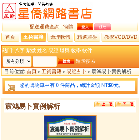
配送運費查詢
|
簡體
首頁
五術書籍
命理軟體
精選羅盤
教學VCD/DVD
熱門:
八字
紫微
姓名
易經
堪輿
教學
軟件
進階搜索
目前位置:
首頁
五術書籍
易經占卜
宸鴻易卜實例解析
>
>
>
您的購物車中有 0 件商品，總計金額 NT$0元。
宸鴻易卜實例解析