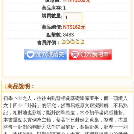
優惠價:
NT$162元
9
折
商品庫存
: 1
購買數量
:
商品總價
:
NT$162元
點擊數
: 8483
會員評價：
商品說明：
初學卜卦之人，往往由熟背相關基礎學識著手，而一頭鑽入
六十四卦「卦辭」的研究，然而易經原文艱澀難解，不易熟
記，相對地也影響了斷卦的準確度，常令初學者備感挫折。
本書重點以實例為主軸，藉著平日卦例之蒐集，整理，盡量
將每一卦例的判斷方法作詳盡解析，並循卦象，卦理一一列