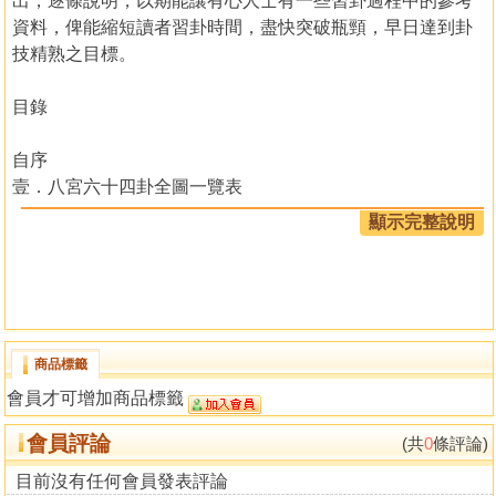
出，逐條說明，以期能讓有心人士有一些習卦過程中的參考
資料，俾能縮短讀者習卦時間，盡快突破瓶頸，早日達到卦
技精熟之目標。
目錄
自序
壹．八宮六十四卦全圖一覽表
貳．成卦注意事項
顯示完整說明
參．六爻卦入門必備基礎
肆．斷卦順序
伍．重要古代歌訣選錄
陸．分占與細占之妙用
柒．易卜卦例解析
商品標籤
坤造（問身體健康）
會員才可增加商品標籤
坤造（問何時生產）
坤造（問遺失入門刷卡）
會員評論
(共
0
條評論)
坤造（問終身財福）
坤造（問何時財運更佳）
目前沒有任何會員發表評論