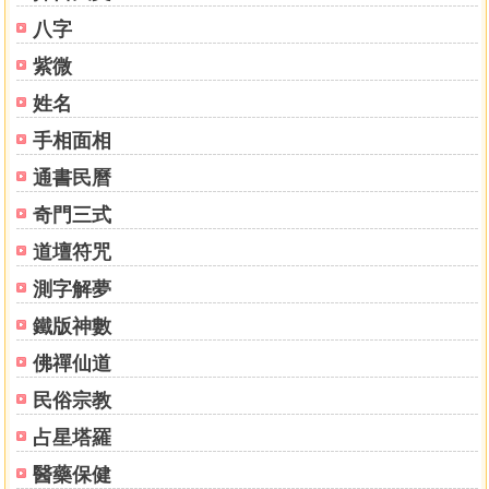
乾造（問婚姻運吉凶）
八字
乾造（問冤業願和解否）
紫微
乾造（問下月考運）
乾造（問求財財運如何）
姓名
坤造（問餘震不斷怕屋宇傾毀）
手相面相
乾造（問目前運勢）
乾造（問身體健康）
通書民曆
乾造（未婚問何時有桃花運）
奇門三式
乾造（問下胎生男或女）
道壇符咒
坤造（問目前工作運勢如何）
乾造（問身體健康）
測字解夢
乾造（問神位發爐為何因）
鐵版神數
乾造（問身體健康）
乾造（問祭煞成效如何）
佛禪仙道
乾造（問女兒病因）
民俗宗教
乾造（問祖墳吉凶） 坤造（問近病）
占星塔羅
坤造（問病況） 坤造（問母親病情）
坤造（問病況、查不出病因）
醫藥保健