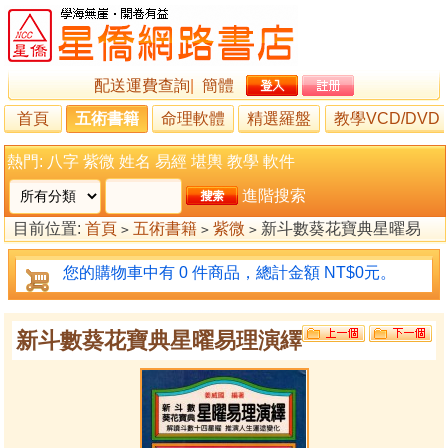
配送運費查詢
|
簡體
首頁
五術書籍
命理軟體
精選羅盤
教學VCD/DVD
熱門:
八字
紫微
姓名
易經
堪輿
教學
軟件
進階搜索
目前位置:
首頁
五術書籍
紫微
新斗數葵花寶典星曜易
>
>
>
理演繹
您的購物車中有 0 件商品，總計金額 NT$0元。
新斗數葵花寶典星曜易理演繹