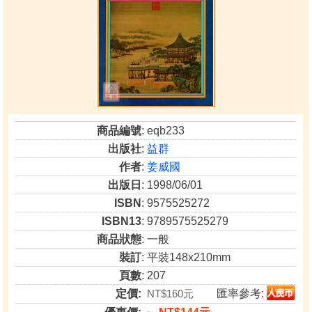
商品編號
: eqb233
出版社
:
益群
作者
:
姜威國
出版日
: 1998/06/01
ISBN
: 9575525272
ISBN13
: 9789575525279
商品狀態
: 一般
裝訂
: 平裝148x210mm
頁數
: 207
定價:
NT$160元
匯率參考: