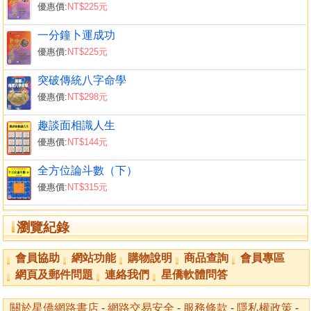
優惠價:
NT$225元
一分鐘卜運成功
優惠價:
NT$225元
突破傳統八字命學
優惠價:
NT$298元
趣談面相識人生
優惠價:
NT$144元
全方位論斗數（下）
優惠價:
NT$315元
瀏覽紀錄
會員協助
網站功能
購物說明
商品查詢
會員專區
網頁及郵件問題
連絡我們
星僑軟體問答
關於星僑網路書店
-
網路交易安全
-
服務條款
-
隱私權政策
-