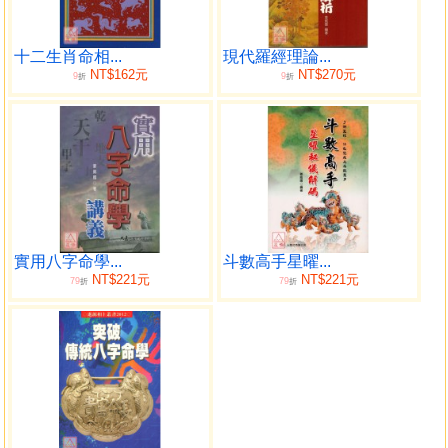
七．天府星
八．太陰星
九．貪狼星
十二生肖命相...
現代羅經理論...
NT$162元
NT$270元
9
9
十．巨門星
折
折
十一．天相星
十二．天梁星
十三．七殺星
十四．破軍星
結語
附錄：各星曜星系組合圖表
第三章 十四主星曜於人事十二宮之靈動意象
實用八字命學...
斗數高手星曜...
一．紫微星
NT$221元
NT$221元
79
79
折
折
二．天機星
三．太陽星
四．武曲星
五．天同星
六．廉貞星
七．天府星
八．太陰星