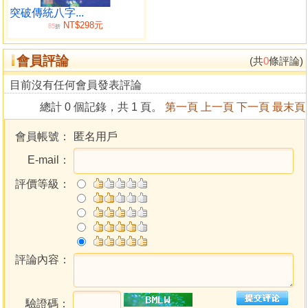
九．貪狼星
突破傳統八字...
NT$298元
十．巨門星
85
折
十一．天相星
會員評論
十二．天梁星
(共
0
條評論)
十三．七殺星
目前沒有任何會員發表評論
十四．破軍星
總計 0 個記錄，共 1 頁。
第一頁
上一頁
下一頁
最末頁
結語
附錄：紫微斗數命盤排叉速捷便覽表
會員帳號：
匿名用戶
E-mail：
評價等級：
評論內容：
驗證碼：