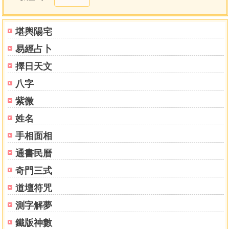
堪輿陽宅
易經占卜
擇日天文
八字
紫微
姓名
手相面相
通書民曆
奇門三式
道壇符咒
測字解夢
鐵版神數