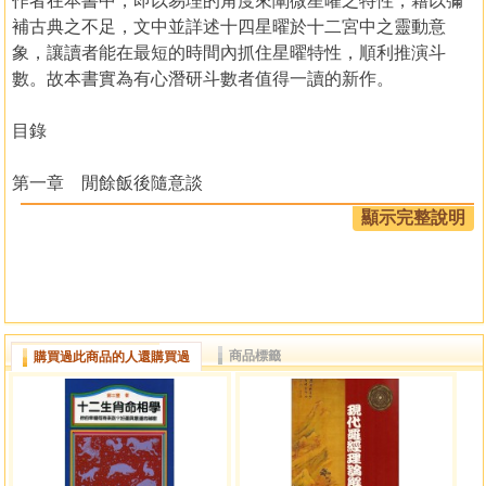
作者在本書中，即以易理的角度來闡微星曜之特性，藉以彌
補古典之不足，文中並詳述十四星曜於十二宮中之靈動意
象，讓讀者能在最短的時間內抓住星曜特性，順利推演斗
數。故本書實為有心潛研斗數者值得一讀的新作。
目錄
第一章 閒餘飯後隨意談
一．天機不可洩也
顯示完整說明
二．《易經》的吶喊
三．斗數易理論
四．閒餘飯後
第二章 星曜易理闡微
一．紫微星
商品標籤
購買過此商品的人還購買過
二．天機星
三．太陽星
四．武曲星
五．天同星
六．廉貞星