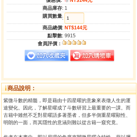
優惠價:
NT$144元
9
折
商品庫存
: 1
購買數量
:
商品總價
:
NT$144元
點擊數
: 9915
會員評價：
商品說明：
紫微斗數的精髓，即是藉由十四星曜的意象來表徵人生的運
途變化。因此，了解星曜成了斗數研習上最重要的一課。而
古籍中雖然不乏對星曜語多著墨者，但多半側重星曜顯性、
明朗的一面，而其隱性的意涵則難以從古籍一窺究竟。