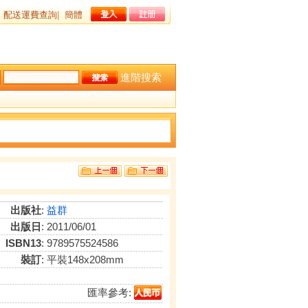
配送運費查詢
|
簡體
進階搜索
出版社
:
益群
出版日
: 2011/06/01
ISBN13
: 9789575524586
裝訂
: 平裝148x208mm
匯率參考: