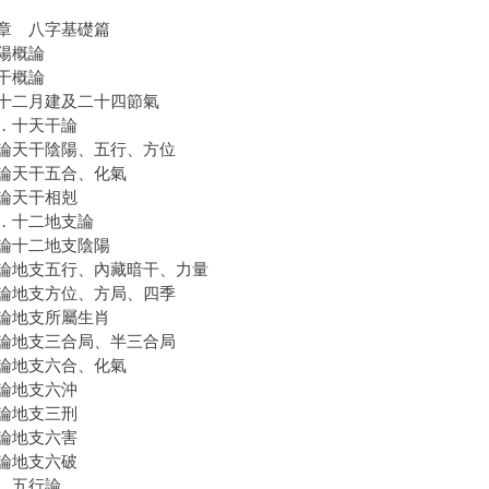
章 八字基礎篇
陽概論
干概論
二月建及二十四節氣
．十天干論
天干陰陽、五行、方位
天干五合、化氣
天干相剋
．十二地支論
十二地支陰陽
地支五行、內藏暗干、力量
地支方位、方局、四季
地支所屬生肖
地支三合局、半三合局
地支六合、化氣
地支六沖
地支三刑
地支六害
地支六破
．五行論