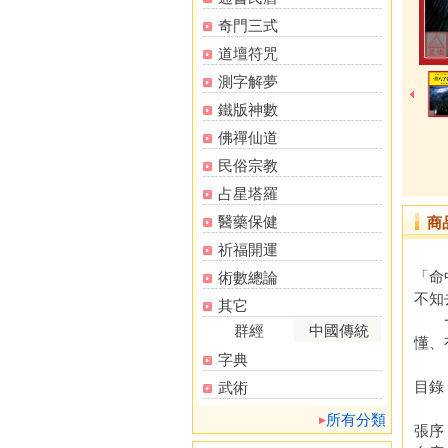
奇門三式
道壇符咒
測字解夢
鐵版神數
佛禪仙道
民俗宗教
占星塔羅
醫藥保健
商
祈福開運
「命
術數總論
不知
其它
一善
群經
中國傳統
懂、
字典
目錄
武術
所有分類
張序