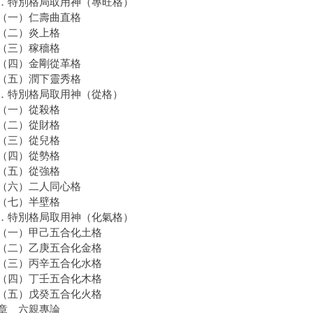
特別格局取用神（專旺格）
一）仁壽曲直格
二）炎上格
三）稼穡格
四）金剛從革格
五）潤下靈秀格
特別格局取用神（從格）
一）從殺格
二）從財格
三）從兒格
四）從勢格
五）從強格
六）二人同心格
七）半壁格
特別格局取用神（化氣格）
一）甲己五合化土格
二）乙庚五合化金格
三）丙辛五合化水格
四）丁壬五合化木格
五）戊癸五合化火格
章 六親專論