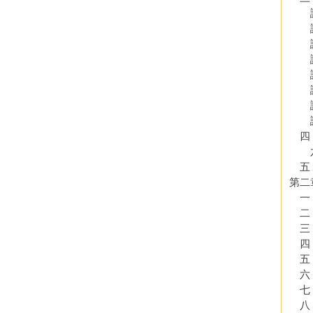
論
論
論
論
論
論
論
論
四
六
五．
第二
一
二
三
四
五
六．
七．
八．