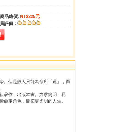
商品總價
:
NT$225元
員評價：
奈。但是般人只能為命所「運」，而
。
籍著作，出版本書。力求簡明、易
極命定角色，開拓更光明的人生。