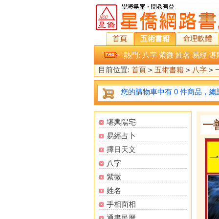
首頁
五術書籍
命理軟體
熱門:
八字
紫微
姓名
易經
堪
目前位置:
首頁
>
五術書籍
>
八字
>
您的購物車中有 0 件商品，總計
堪輿陽宅
一
易經占卜
擇日天文
八字
紫微
姓名
手相面相
通書民曆