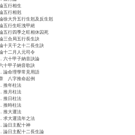
五行相生
五行相剋
徐大升五行生剋及反生剋
五行生旺洩甲絕
五行四季之旺相休囚死
三合局五行長生訣
十天干之十二長生訣
十二月人元司令
．六十甲子納音訣論
十甲子納音歌訣
論命理學常見用語
章 八字推命起例
．推年柱法
．推月柱法
．推日柱法
．推時柱法
．推大運法
求大運流年之法
論日主配十神
論日主配十二長生論