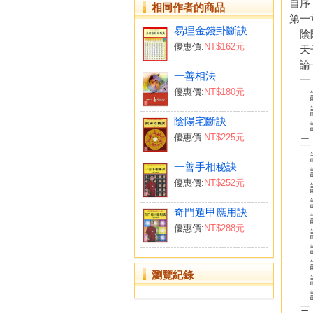
自序
相同作者的商品
第一
易理金錢卦斷訣
陰
優惠價:
NT$162元
天
論十
一善相法
一
優惠價:
NT$180元
論
論
陰陽宅斷訣
論
優惠價:
NT$225元
二
論
一善手相秘訣
論
優惠價:
NT$252元
論
論
奇門遁甲應用訣
論
優惠價:
NT$288元
論
論
論
瀏覽紀錄
論
論
三