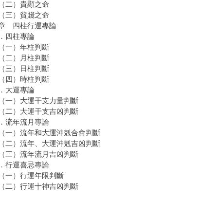
二）貴顯之命
三）貧賤之命
章 四柱行運專論
．四柱專論
一）年柱判斷
二）月柱判斷
三）日柱判斷
四）時柱判斷
．大運專論
一）大運干支力量判斷
二）大運干支吉凶判斷
流年流月專論
一）流年和大運沖剋合會判斷
二）流年、大運沖剋吉凶判斷
三）流年流月吉凶判斷
行運喜忌專論
一）行運年限判斷
二）行運十神吉凶判斷