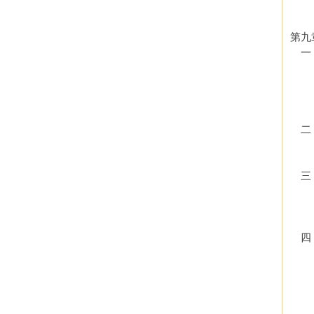
（
（
第九
一
（
（
（
（
二
（
（
三．
（
（
（
四．
（
（