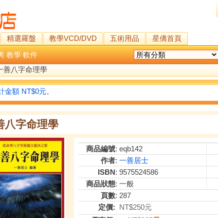
精選羅盤
教學VCD/DVD
五術用品
星僑首頁
輿
教學
軟件
一善八字命理學
金額 NT$0元。
善八字命理學
商品編號
: eqb142
作者
:
一善居士
ISBN
: 9575524586
商品狀態
: 一般
頁數
: 287
定價:
NT$250元