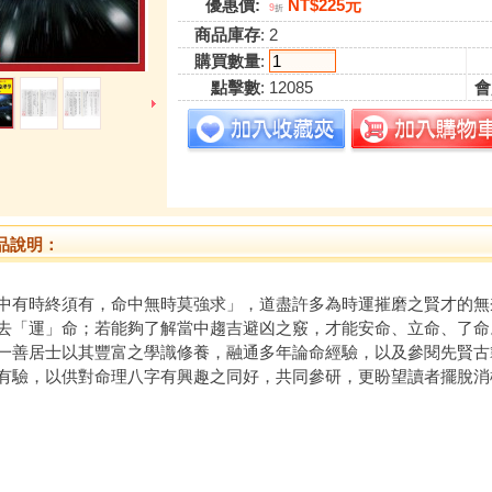
優惠價:
NT$225元
9
折
商品庫存
: 2
購買數量
:
點擊數
: 12085
會
品說明：
中有時終須有，命中無時莫強求」，道盡許多為時運摧磨之賢才的無
去「運」命；若能夠了解當中趨吉避凶之竅，才能安命、立命、了命
居士以其豐富之學識修養，融通多年論命經驗，以及參閱先賢古
有驗，以供對命理八字有興趣之同好，共同參研，更盼望讀者擺脫消