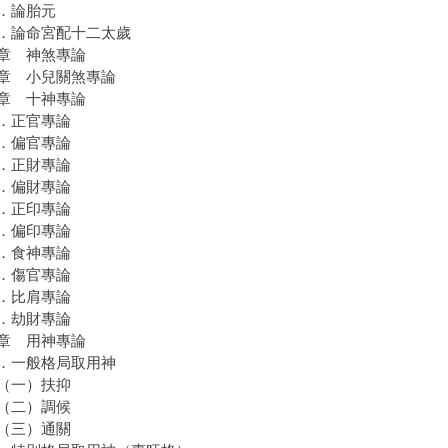
．論胎元
論命宮配十二太歲
章 神煞專論
章 小兒關煞專論
章 十神專論
．正官專論
．偏官專論
．正財專論
．偏財專論
．正印專論
．偏印專論
．食神專論
．傷官專論
．比肩專論
．劫財專論
章 用神專論
一般格局取用神
一）扶抑
二）調候
三）通關