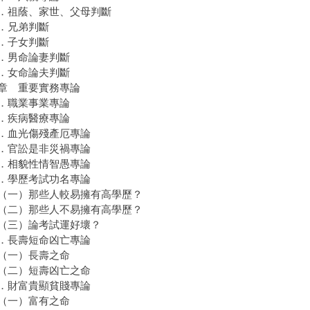
祖蔭、家世、父母判斷
．兄弟判斷
．子女判斷
男命論妻判斷
女命論夫判斷
章 重要實務專論
職業事業專論
疾病醫療專論
血光傷殘產厄專論
官訟是非災禍專論
相貌性情智愚專論
學歷考試功名專論
一）那些人較易擁有高學歷？
二）那些人不易擁有高學歷？
三）論考試運好壞？
長壽短命凶亡專論
一）長壽之命
二）短壽凶亡之命
財富貴顯貧賤專論
一）富有之命