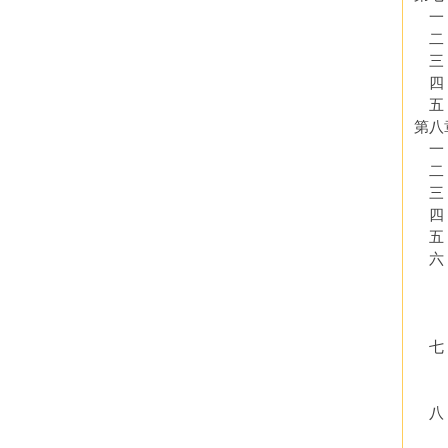
一．
二
三
四．
五．
第八
一．
二．
三．
四．
五．
六．
（
（
（
七．
（
（
八．
（