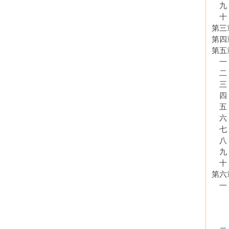
九
十．
第三
第四
第五
一
二
三
四
五
六
七
八
九
十
第六
一．
（
（
（